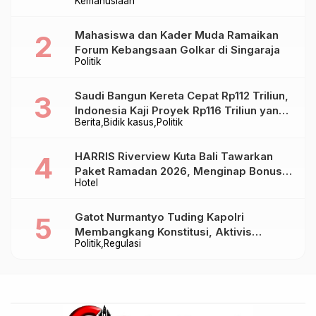
Kemanusiaan
Mahasiswa dan Kader Muda Ramaikan
Forum Kebangsaan Golkar di Singaraja
Politik
Saudi Bangun Kereta Cepat Rp112 Triliun,
Indonesia Kaji Proyek Rp116 Triliun yang
Berita
Bidik kasus
Politik
Baru Sampai Bandung
HARRIS Riverview Kuta Bali Tawarkan
Paket Ramadan 2026, Menginap Bonus
Hotel
Takjil hingga Bukber Mulai Rp88.888
Gatot Nurmantyo Tuding Kapolri
Membangkang Konstitusi, Aktivis
Politik
Regulasi
Tegaskan Polri Tak Punya Sejarah
Berkhianat pada Presiden