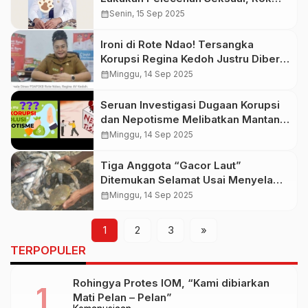
Siswi Robek di Depan Siswa Lain!
calendar_month
Senin, 15 Sep 2025
Ironi di Rote Ndao! Tersangka
Korupsi Regina Kedoh Justru Diberi
Penghargaan Bupati
calendar_month
Minggu, 14 Sep 2025
Seruan Investigasi Dugaan Korupsi
dan Nepotisme Melibatkan Mantan
Plt. Kadis PKO Kabupaten Rote Ndao
calendar_month
Minggu, 14 Sep 2025
dan Keponakan Kandungnya
Tiga Anggota “Gacor Laut”
Ditemukan Selamat Usai Menyelam,
Bawa Pulang Tangkapan Melimpah
calendar_month
Minggu, 14 Sep 2025
1
2
3
»
TERPOPULER
Rohingya Protes IOM, “Kami dibiarkan
Mati Pelan – Pelan”