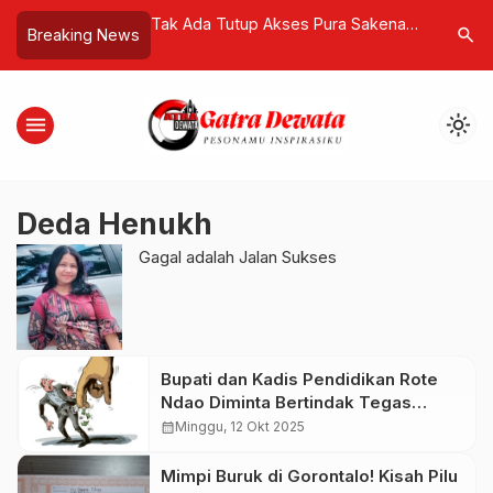
mo Yogyakarta
Tak Ada Tutup Akses Pura Sakenan!
Mau Terb
search
Breaking News
Agent Tiongkok
Prajuru Sebut Tata Parkir Seluas 4
Kopdes Rp
Budaya
Hektar
menu
light_mode
Deda Henukh
Gagal adalah Jalan Sukses
Bupati dan Kadis Pendidikan Rote
Ndao Diminta Bertindak Tegas
Terkait Dugaan Pemerasan oleh
calendar_month
Minggu, 12 Okt 2025
Guru SD
Mimpi Buruk di Gorontalo! Kisah Pilu