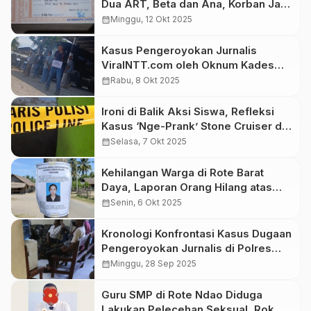
Dua ART, Beta dan Ana, Korban Janji
Palsu
calendar_month
Minggu, 12 Okt 2025
Kasus Pengeroyokan Jurnalis
ViralNTT.com oleh Oknum Kades
Letmafo Berlanjut: Polres TTU Gelar
calendar_month
Rabu, 8 Okt 2025
Pra-Rekonstruksi
Ironi di Balik Aksi Siswa, Refleksi
Kasus ‘Nge-Prank’ Stone Cruiser di
Rote Ndao
calendar_month
Selasa, 7 Okt 2025
Kehilangan Warga di Rote Barat
Daya, Laporan Orang Hilang atas
Nama Tin Dama
calendar_month
Senin, 6 Okt 2025
Kronologi Konfrontasi Kasus Dugaan
Pengeroyokan Jurnalis di Polres
TTU
calendar_month
Minggu, 28 Sep 2025
Guru SMP di Rote Ndao Diduga
Lakukan Pelecehan Seksual, Rok