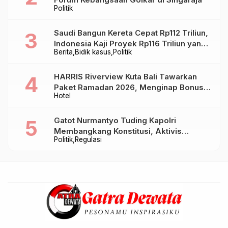
Politik
Saudi Bangun Kereta Cepat Rp112 Triliun,
Indonesia Kaji Proyek Rp116 Triliun yang
Berita
Bidik kasus
Politik
Baru Sampai Bandung
HARRIS Riverview Kuta Bali Tawarkan
Paket Ramadan 2026, Menginap Bonus
Hotel
Takjil hingga Bukber Mulai Rp88.888
Gatot Nurmantyo Tuding Kapolri
Membangkang Konstitusi, Aktivis
Politik
Regulasi
Tegaskan Polri Tak Punya Sejarah
Berkhianat pada Presiden