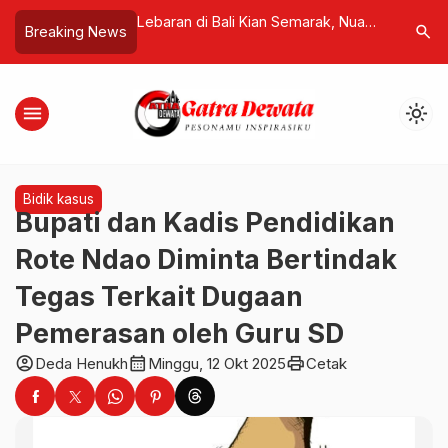
i Kian Semarak, Nuanu
Penetapan Tersangka Dinilai Cacat
KEK Kura
search
Breaking News
Satukan Tradisi
Hukum, GPS Kuasa Hukum Minta
Kandida
am Satu Panggung
Hakim Batalkan Langkah Polda Bali
Internas
Langsun
menu
light_mode
Bidik kasus
Bupati dan Kadis Pendidikan
Rote Ndao Diminta Bertindak
Tegas Terkait Dugaan
Pemerasan oleh Guru SD
account_circle
calendar_month
print
Deda Henukh
Minggu, 12 Okt 2025
Cetak