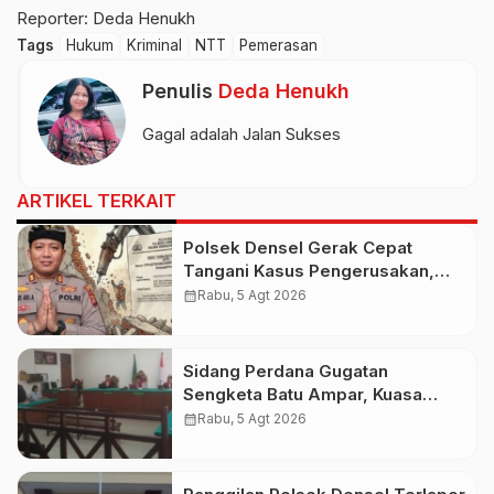
Reporter: Deda Henukh
Tags
Hukum
Kriminal
NTT
Pemerasan
Penulis
Deda Henukh
Gagal adalah Jalan Sukses
ARTIKEL TERKAIT
Polsek Densel Gerak Cepat
Tangani Kasus Pengerusakan,
Kapolsek: Kami Sudah Koordinasi
calendar_month
Rabu, 5 Agt 2026
Dengan Pihak Imigrasi
Sidang Perdana Gugatan
Sengketa Batu Ampar, Kuasa
Hukum Sebut Tak Ikut Tergugat di
calendar_month
Rabu, 5 Agt 2026
PTUN Terdahulu