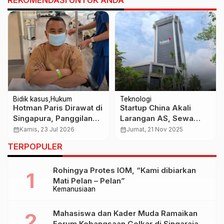
Bidik kasus
Hukum
Teknologi
Hotman Paris Dirawat di
Startup China Akali
Singapura, Panggilan
Larangan AS, Sewa
Polisi Kasus Dugaan
2.300 GPU Nvidia
calendar_month
Kamis, 23 Jul 2026
calendar_month
Jumat, 21 Nov 2025
Hina Wartawan Jadi
Blackwell Lewat Indosat
TERPOPULER
Sorotan
Rohingya Protes IOM, “Kami dibiarkan
Mati Pelan – Pelan”
Kemanusiaan
Mahasiswa dan Kader Muda Ramaikan
Forum Kebangsaan Golkar di Singaraja