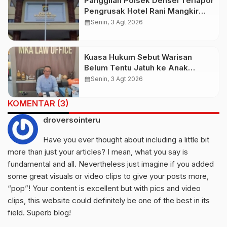
Panggilan Polsek Densel Terlapor
Pengrusak Hotel Rani Mangkir
Keluar Negeri, Ternyata Masih di
calendar_month
Senin, 3 Agt 2026
Bali
Kuasa Hukum Sebut Warisan
Belum Tentu Jatuh ke Anak
Kandung, Jero Mangku “Merusak
calendar_month
Senin, 3 Agt 2026
Banten Itu Penghinaan”
KOMENTAR (3)
droversointeru
Have you ever thought about including a little bit
more than just your articles? I mean, what you say is
fundamental and all. Nevertheless just imagine if you added
some great visuals or video clips to give your posts more,
“pop”! Your content is excellent but with pics and video
clips, this website could definitely be one of the best in its
field. Superb blog!