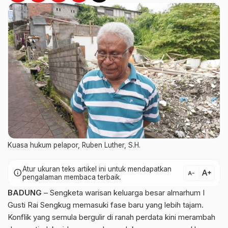
Kuasa hukum pelapor, Ruben Luther, S.H.
Atur ukuran teks artikel ini untuk mendapatkan
text_increase
info
text_decrease
pengalaman membaca terbaik.
BADUNG
– Sengketa warisan keluarga besar almarhum I
Gusti Rai Sengkug memasuki fase baru yang lebih tajam.
Konflik yang semula bergulir di ranah perdata kini merambah