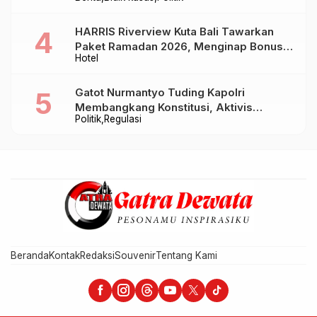
Baru Sampai Bandung
HARRIS Riverview Kuta Bali Tawarkan
Paket Ramadan 2026, Menginap Bonus
Hotel
Takjil hingga Bukber Mulai Rp88.888
Gatot Nurmantyo Tuding Kapolri
Membangkang Konstitusi, Aktivis
Politik
Regulasi
Tegaskan Polri Tak Punya Sejarah
Berkhianat pada Presiden
Beranda
Kontak
Redaksi
Souvenir
Tentang Kami