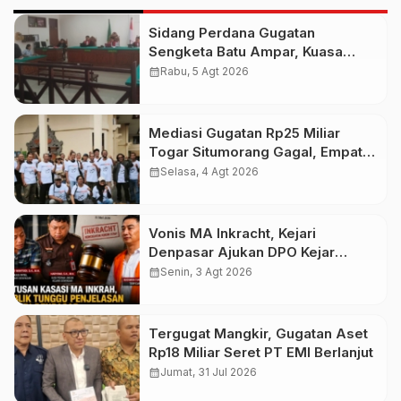
Sidang Perdana Gugatan
Sengketa Batu Ampar, Kuasa
Hukum Sebut Tak Ikut Tergugat di
calendar_month
Rabu, 5 Agt 2026
PTUN Terdahulu
Mediasi Gugatan Rp25 Miliar
Togar Situmorang Gagal, Empat
Media Pilih Lawan di Pengadilan
calendar_month
Selasa, 4 Agt 2026
Vonis MA Inkracht, Kejari
Denpasar Ajukan DPO Kejar
Budiman Tiang
calendar_month
Senin, 3 Agt 2026
Tergugat Mangkir, Gugatan Aset
Rp18 Miliar Seret PT EMI Berlanjut
calendar_month
Jumat, 31 Jul 2026