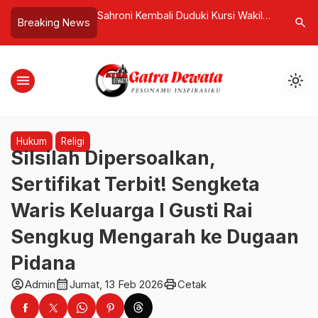
 Monarch Bali Dalung
Sahroni Kembali Duduki Kursi Wakil
Dugaan K
search
Breaking News
n ke Dua Panti
Ketua Komisi III DPR Usai Rapat
Grenouill
Pleno
Dilaporka
Mengaku 
menu
light_mode
Hukum
Religi
Silsilah Dipersoalkan,
Sertifikat Terbit! Sengketa
Waris Keluarga I Gusti Rai
Sengkug Mengarah ke Dugaan
Pidana
account_circle
calendar_month
print
Admin
Jumat, 13 Feb 2026
Cetak