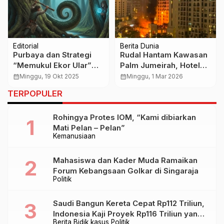
Editorial
Berita Dunia
Purbaya dan Strategi
Rudal Hantam Kawasan
“Memukul Ekor Ular”
Palm Jumeirah, Hotel
Langkah Canggih Politik
Mewah di Dubai
calendar_month
Minggu, 19 Okt 2025
calendar_month
Minggu, 1 Mar 2026
Prabowo Subianto
Terbakar di Tengah
TERPOPULER
Eskalasi Iran–AS
Rohingya Protes IOM, “Kami dibiarkan
Mati Pelan – Pelan”
Kemanusiaan
Mahasiswa dan Kader Muda Ramaikan
Forum Kebangsaan Golkar di Singaraja
Politik
Saudi Bangun Kereta Cepat Rp112 Triliun,
Indonesia Kaji Proyek Rp116 Triliun yang
Berita
Bidik kasus
Politik