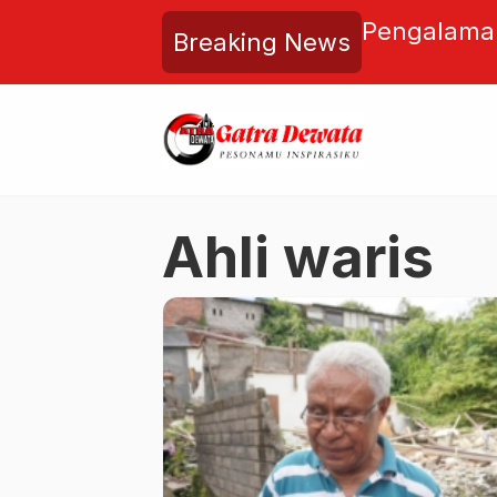
t Tak Sengaja Menemukan
Pengalaman
Breaking News
uk Wajah yang Diduga Patung
Saya Harus 
Ahli waris