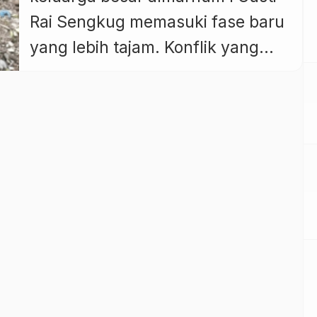
Rai Sengkug memasuki fase baru
yang lebih tajam. Konflik yang
semula bergulir di ranah perdata
kini merambah dugaan tindak
pidana pemalsuan dokumen,
menyusul laporan resmi ke Polres
Badung terkait keabsahan silsilah
keluarga yang menjadi dasar
penerbitan sertifikat delapan
bidang tanah. Kuasa hukum
pelapor, Ruben Luther, S.H., […]