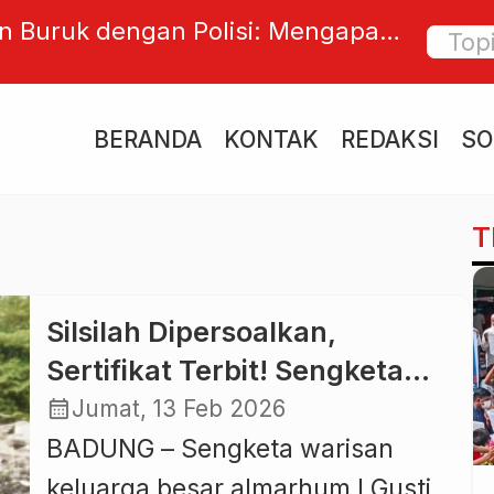
 Buruk dengan Polisi: Mengapa
Golkar 
Ditilang?
Tutup 
Sejak 
BERANDA
KONTAK
REDAKSI
SO
T
Silsilah Dipersoalkan,
Sertifikat Terbit! Sengketa
Waris Keluarga I Gusti Rai
calendar_month
Jumat, 13 Feb 2026
Sengkug Mengarah ke
BADUNG – Sengketa warisan
Dugaan Pidana
keluarga besar almarhum I Gusti