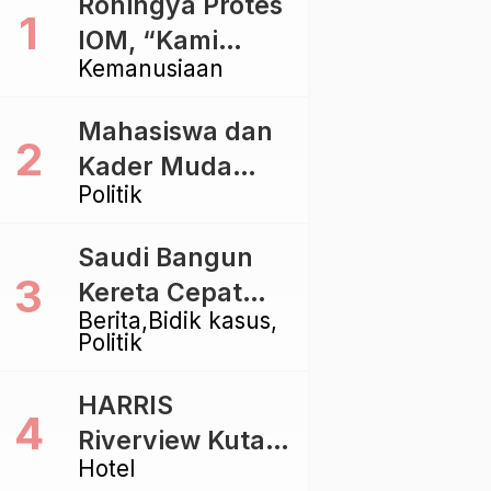
Rohingya Protes
IOM, “Kami
Kemanusiaan
dibiarkan Mati
Pelan – Pelan”
Mahasiswa dan
Kader Muda
Politik
Ramaikan Forum
Kebangsaan
Saudi Bangun
Golkar di
Kereta Cepat
Singaraja
Berita
Bidik kasus
Rp112 Triliun,
Politik
Indonesia Kaji
Proyek Rp116
HARRIS
Triliun yang
Riverview Kuta
Baru Sampai
Hotel
Bali Tawarkan