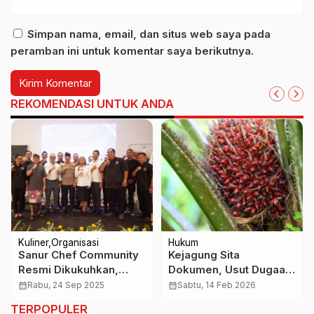
Simpan nama, email, dan situs web saya pada
peramban ini untuk komentar saya berikutnya.
REKOMENDASI UNTUK ANDA
Kuliner
Organisasi
Hukum
Sanur Chef Community
Kejagung Sita
Resmi Dikukuhkan,
Dokumen, Usut Dugaan
Dorong Inovasi Kuliner
Korupsi Tata Kelola
calendar_month
Rabu, 24 Sep 2025
calendar_month
Sabtu, 14 Feb 2026
dan Pariwisata
Sawit 2015-2024
TERPOPULER
Berkelanjutan