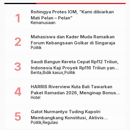
Rohingya Protes IOM, “Kami dibiarkan
Mati Pelan – Pelan”
Kemanusiaan
Mahasiswa dan Kader Muda Ramaikan
Forum Kebangsaan Golkar di Singaraja
Politik
Saudi Bangun Kereta Cepat Rp112 Triliun,
Indonesia Kaji Proyek Rp116 Triliun yang
Berita
Bidik kasus
Politik
Baru Sampai Bandung
HARRIS Riverview Kuta Bali Tawarkan
Paket Ramadan 2026, Menginap Bonus
Hotel
Takjil hingga Bukber Mulai Rp88.888
Gatot Nurmantyo Tuding Kapolri
Membangkang Konstitusi, Aktivis
Politik
Regulasi
Tegaskan Polri Tak Punya Sejarah
Berkhianat pada Presiden