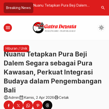
ncurkan Redmi 15 di
Nuanu Tetapkan Pura Beji Dalem
Aturan Wh
search
Breaking News
g Baterai Jumbo
Segara sebagai Pura Kawasan,
dan Kome
Perkuat Integrasi Budaya dalam
Pengembangan Bali
menu
light_mode
Hiburan / Unik
Nuanu Tetapkan Pura Beji
Dalem Segara sebagai Pura
Kawasan, Perkuat Integrasi
Budaya dalam Pengembangan
Bali
account_circle
calendar_month
print
Admin
Kamis, 2 Apr 2026
Cetak