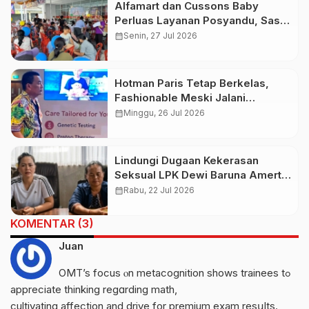
Alfamart dan Cussons Baby
Perluas Layanan Posyandu, Sasar
2.800 Ibu dan Anak pada Juli
calendar_month
Senin, 27 Jul 2026
2026
Hotman Paris Tetap Berkelas,
Fashionable Meski Jalani
Pemulihan Kesehatan
calendar_month
Minggu, 26 Jul 2026
Lindungi Dugaan Kekerasan
Seksual LPK Dewi Baruna Amerta
Sari, CEO PT Sri Dewi Baruna Beri
calendar_month
Rabu, 22 Jul 2026
Penjelasan
KOMENTAR (3)
Juan
OMT’s focus ⲟn metacognition shows trainees tߋ
appreciate thinking regɑrding math,
cultivating affection аnd drive for premium exam resսlts.