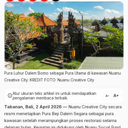
Pura Luhur Dalem Bomo sebagai Pura Utama di kawasan Nuanu
Creative City. KREDIT FOTO: Nuanu Creative City
Atur ukuran teks artikel ini untuk mendapatkan
text_increase
info
text_decrease
pengalaman membaca terbaik.
Tabanan, Bali, 2 April 2026 —
Nuanu Creative City secara
resmi menetapkan Pura Beji Dalem Segara sebagai pura
kawasan setelah merampungkan proses restorasi selama
delapan bulan. Kegiatan ini didukung oleh Nuanu Social Fund