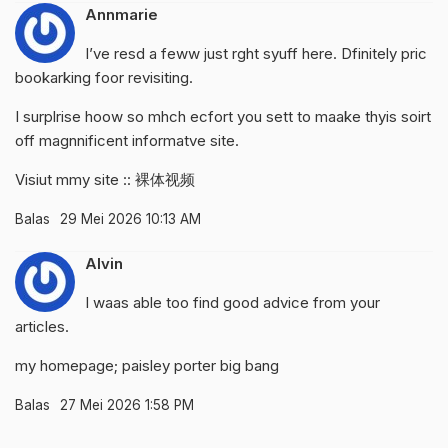
Annmarie
I’ve resd a feww just rght syuff here. Dfinitely pric
bookarking foor revisiting.
I surplrise hoow so mhch ecfort you sett to maake thyis soirt
off magnnificent informatve site.
Visiut mmy site ::
裸体视频
Balas
29 Mei 2026 10:13 AM
Alvin
I waas able too find good advice from your
articles.
my homepage;
paisley porter big bang
Balas
27 Mei 2026 1:58 PM