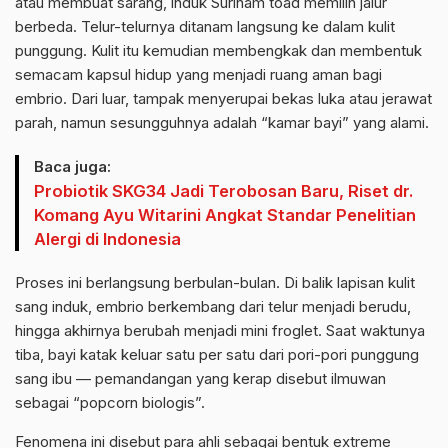
atau membuat sarang, induk Surinam toad memilih jalur
berbeda. Telur-telurnya ditanam langsung ke dalam kulit
punggung. Kulit itu kemudian membengkak dan membentuk
semacam kapsul hidup yang menjadi ruang aman bagi
embrio. Dari luar, tampak menyerupai bekas luka atau jerawat
parah, namun sesungguhnya adalah “kamar bayi” yang alami.
Baca juga:
Probiotik SKG34 Jadi Terobosan Baru, Riset dr.
Komang Ayu Witarini Angkat Standar Penelitian
Alergi di Indonesia
Proses ini berlangsung berbulan-bulan. Di balik lapisan kulit
sang induk, embrio berkembang dari telur menjadi berudu,
hingga akhirnya berubah menjadi mini froglet. Saat waktunya
tiba, bayi katak keluar satu per satu dari pori-pori punggung
sang ibu — pemandangan yang kerap disebut ilmuwan
sebagai “popcorn biologis”.
Fenomena ini disebut para ahli sebagai bentuk extreme