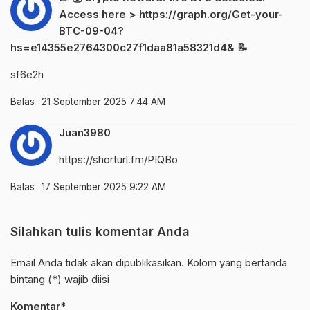
Access here > https://graph.org/Get-your-
BTC-09-04?
hs=e14355e2764300c27f1daa81a58321d4& 📝
sf6e2h
Balas
21 September 2025 7:44 AM
Juan3980
https://shorturl.fm/PIQBo
Balas
17 September 2025 9:22 AM
Silahkan tulis komentar Anda
Email Anda tidak akan dipublikasikan. Kolom yang bertanda
bintang (*) wajib diisi
Komentar*