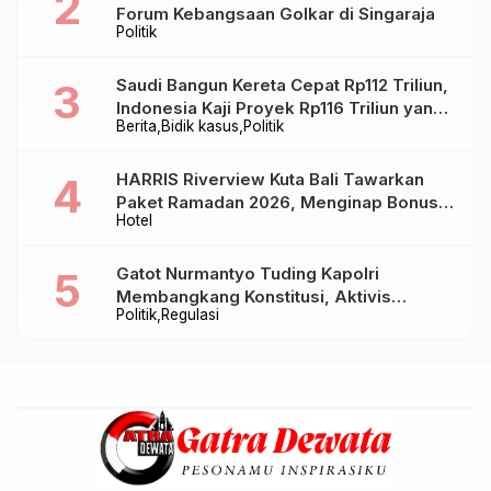
Forum Kebangsaan Golkar di Singaraja
Politik
Saudi Bangun Kereta Cepat Rp112 Triliun,
Indonesia Kaji Proyek Rp116 Triliun yang
Berita
Bidik kasus
Politik
Baru Sampai Bandung
HARRIS Riverview Kuta Bali Tawarkan
Paket Ramadan 2026, Menginap Bonus
Hotel
Takjil hingga Bukber Mulai Rp88.888
Gatot Nurmantyo Tuding Kapolri
Membangkang Konstitusi, Aktivis
Politik
Regulasi
Tegaskan Polri Tak Punya Sejarah
Berkhianat pada Presiden