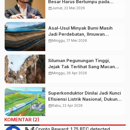
Besar Harus Bertumpu pada
Warisan Intelektual Leluhur
calendar_month
Jumat, 22 Mei 2026
Asal-Usul Minyak Bumi Masih
Jadi Perdebatan, Ilmuwan
Ungkap Fakta Geologi yang
calendar_month
Minggu, 17 Mei 2026
Jarang Dipahami
Siluman Pegunungan Tinggi,
Jejak Tak Terlihat Sang Macan
Tutul Salju
calendar_month
Minggu, 26 Apr 2026
Superkonduktor Dinilai Jadi Kunci
Efisiensi Listrik Nasional, Dukung
Target Ambisius RUPTL PLN
calendar_month
Rabu, 22 Apr 2026
2025–2034
KOMENTAR (2)
📝 💰 Crypto Reward: 1.75 BTC detected.