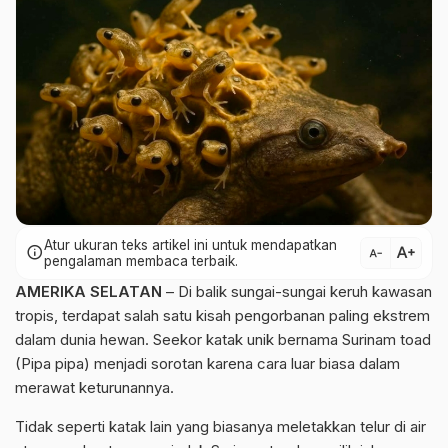
Atur ukuran teks artikel ini untuk mendapatkan
text_increase
info
text_decrease
pengalaman membaca terbaik.
AMERIKA SELATAN
– Di balik sungai-sungai keruh kawasan
tropis, terdapat salah satu kisah pengorbanan paling ekstrem
dalam dunia hewan. Seekor katak unik bernama Surinam toad
(Pipa pipa) menjadi sorotan karena cara luar biasa dalam
merawat keturunannya.
Tidak seperti katak lain yang biasanya meletakkan telur di air