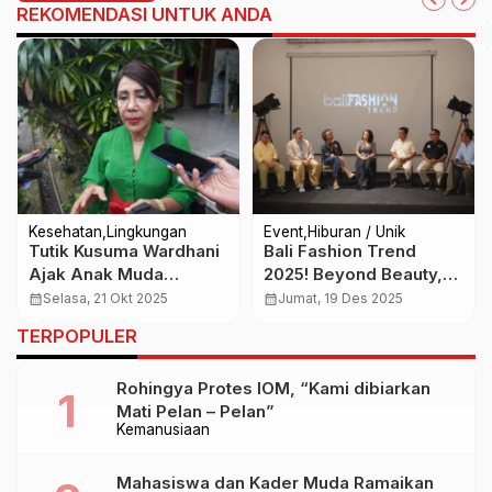
REKOMENDASI UNTUK ANDA
Kesehatan
Lingkungan
Event
Hiburan / Unik
Tutik Kusuma Wardhani
Bali Fashion Trend
Ajak Anak Muda
2025! Beyond Beauty,
Waspadai Penyakit
Ketika Mode Menjadi
calendar_month
Selasa, 21 Okt 2025
calendar_month
Jumat, 19 Des 2025
Degeneratif
Bahasa Global dari
TERPOPULER
Pulau Dewata
Rohingya Protes IOM, “Kami dibiarkan
Mati Pelan – Pelan”
Kemanusiaan
Mahasiswa dan Kader Muda Ramaikan