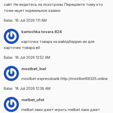
сайт
Не ведитесь на лохотроны Перешлите тому кто
тоже ищет нормальное казино
Balas
18 Juli 2026 1:11 AM
kartochka tovara 824
карточка товара на вайлдберриз
ии для
карточек товара вб
Balas
18 Juli 2026 12:52 AM
mostbet_lnel
mostbet expressbank
http://mostbet69325.online
Balas
18 Juli 2026 12:38 AM
melbet_ufot
melbet лаки джет играть
melbet лаки джет