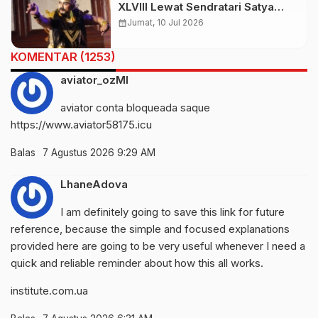
XLVIII Lewat Sendratari Satya
Paramartha, Kisah Bratasena
calendar_month
Jumat, 10 Jul 2026
Sarat Nilai Spiritual
KOMENTAR (1253)
aviator_ozMl
aviator conta bloqueada saque
https://www.aviator58175.icu
Balas
7 Agustus 2026 9:29 AM
LhaneAdova
I am definitely going to save this link for future
reference, because the simple and focused explanations
provided here are going to be very useful whenever I need a
quick and reliable reminder about how this all works.
institute.com.ua