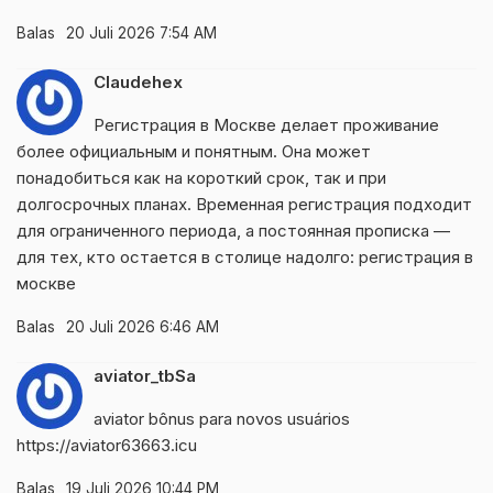
Balas
20 Juli 2026 7:54 AM
Claudehex
Регистрация в Москве делает проживание
более официальным и понятным. Она может
понадобиться как на короткий срок, так и при
долгосрочных планах. Временная регистрация подходит
для ограниченного периода, а постоянная прописка —
для тех, кто остается в столице надолго:
регистрация в
москве
Balas
20 Juli 2026 6:46 AM
aviator_tbSa
aviator bônus para novos usuários
https://aviator63663.icu
Balas
19 Juli 2026 10:44 PM