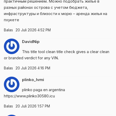
практичным решением. Можно подобрать жилье в
разных районах острова с учетом бюджета,
инфраструктуры и близости к морю –
аренда жилья на
пхукете
Balas
20 Juli 2026 4:52 PM
DavidNip
This title tool
clean title check
gives a clear clean
or branded verdict for any VIN.
Balas
20 Juli 2026 4:16 PM
plinko_lvmi
plinko paga en argentina
https://www.plinko30580.icu
Balas
20 Juli 2026 1:57 PM