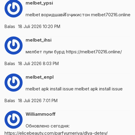
melbet_ypsi
melbet воридшавӣ Тоҷикистон
melbet70216.online
Balas
18 Juli 2026 10:20 PM
melbet_ihsi
мелбет пули бурд
https://melbet70216.online/
Balas
18 Juli 2026 8:03 PM
melbet_enpl
melbet apk install issue
melbet apk install issue
Balas
18 Juli 2026 7:01 PM
Williammooff
Обновлено сегодня:
https://elicebeauty.com/parfyumeriya/dlya-detey/