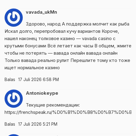
vavada_ukMn
Здорово, народ А поддержка молчит как рыба
Искал долго, перепробовал кучу вариантов Короче,
нашел наконец толковое казино — vavada casino с
крутыми бонусами Всё летает как часы В общем, жмите
чтобы не потерять — вавада онлайн
вавада онлайн
Только вавада реально рулит Перешлите тому кто тоже
ищет нормальное казино
Balas
17 Juli 2026 6:58 PM
Antoniokeype
Текущие рекомендации:
https://frenchspeak.ru/%D0%B1%D0%B8%D0%B7%D0%
Balas
17 Juli 2026 5:21 PM