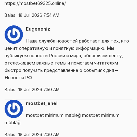
https://mostbet69325.online/
Balas
18 Juli 2026 7:54 AM
Eugenehiz
Наша служба новостей работает для тех, кто
ценит оперативную и понятную информацию. Мы
публикуем новости России и мира, обновляем ленту,
отслеживаем важные темы и помогаем читателям
быстро получать представление о событиях дня –
Новости РФ
Balas
18 Juli 2026 7:50 AM
mostbet_ehel
mostbet minimum məbləğ
mostbet minimum
məbləğ
Balas
18 Juli 2026 2:30 AM