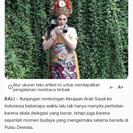
Atur ukuran teks artikel ini untuk mendapatkan
text_increase
info
text_decrease
pengalaman membaca terbaik.
BALI
– Kunjungan rombongan Kerajaan Arab Saudi ke
Indonesia beberapa waktu lalu tak hanya menyita perhatian
karena skala delegasi yang besar, tetapi juga karena
sejumlah momen budaya yang mengemuka selama berada di
Pulau Dewata.