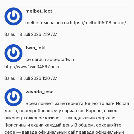
melbet_lcot
melbet смена почты
https://melbet95018.online/
Balas
18 Juli 2026 2:19 AM
1win_jqkl
ce carduri accepta 1win
http://www.1win04867.help
Balas
18 Juli 2026 1:20 AM
vavada_jcsa
Всем привет из интернета Вечно то лаги Искал
долго, перепробовал кучу вариантов Короче, нашел
наконец толковое казино — вавада казино зеркало
Фриспины и акции каждый день В общем, сохраняйте
себе — вавада официальный сайт
вавада официальный