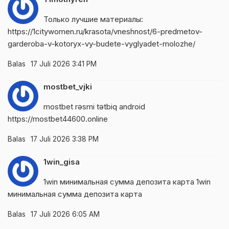
Только лучшие материалы:
https://1citywomen.ru/krasota/vneshnost/6-predmetov-
garderoba-v-kotoryx-vy-budete-vyglyadet-molozhe/
Balas
17 Juli 2026 3:41 PM
mostbet_vjki
mostbet rəsmi tətbiq android
https://mostbet44600.online
Balas
17 Juli 2026 3:38 PM
1win_gisa
1win минимальная сумма депозита карта
1win
минимальная сумма депозита карта
Balas
17 Juli 2026 6:05 AM