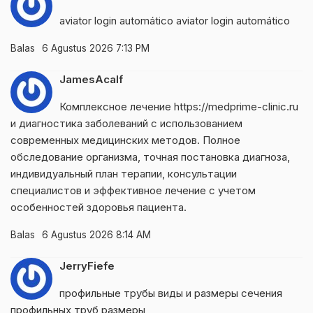
aviator login automático
aviator login automático
Balas
6 Agustus 2026 7:13 PM
JamesAcalf
Комплексное лечение
https://medprime-clinic.ru
и диагностика заболеваний с использованием
современных медицинских методов. Полное
обследование организма, точная постановка диагноза,
индивидуальный план терапии, консультации
специалистов и эффективное лечение с учетом
особенностей здоровья пациента.
Balas
6 Agustus 2026 8:14 AM
JerryFiefe
профильные трубы виды и размеры
сечения
профильных труб размеры