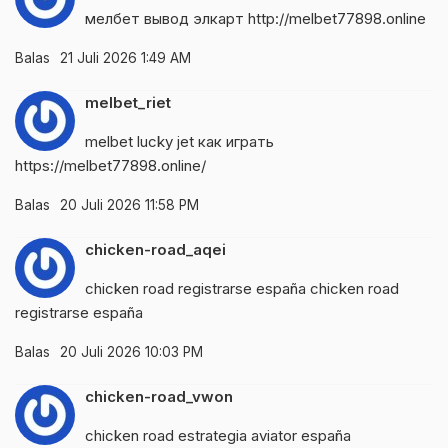
мелбет вывод элкарт
http://melbet77898.online
Balas
21 Juli 2026 1:49 AM
melbet_riet
melbet lucky jet как играть
https://melbet77898.online/
Balas
20 Juli 2026 11:58 PM
chicken-road_aqei
chicken road registrarse españa
chicken road
registrarse españa
Balas
20 Juli 2026 10:03 PM
chicken-road_vwon
chicken road estrategia aviator españa