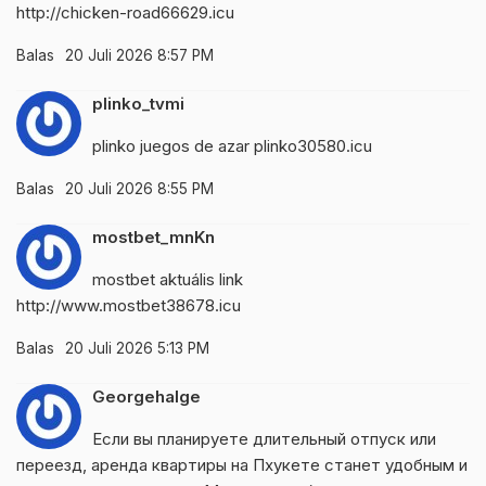
http://chicken-road66629.icu
Balas
20 Juli 2026 8:57 PM
plinko_tvmi
plinko juegos de azar
plinko30580.icu
Balas
20 Juli 2026 8:55 PM
mostbet_mnKn
mostbet aktuális link
http://www.mostbet38678.icu
Balas
20 Juli 2026 5:13 PM
Georgehalge
Если вы планируете длительный отпуск или
переезд, аренда квартиры на Пхукете станет удобным и