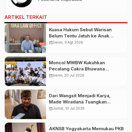
ARTIKEL TERKAIT
Kuasa Hukum Sebut Warisan
Belum Tentu Jatuh ke Anak
Kandung, Jero Mangku “Merusak
calendar_month
Senin, 3 Agt 2026
Banten Itu Penghinaan”
Moncol MWBW Kukuhkan
Pecalang Cakra Bhuwana
Nusantara
calendar_month
Senin, 20 Jul 2026
Dari Wangsit Menjadi Karya,
Made Wiradana Tuangkan
Pengalaman Spiritual dalam
calendar_month
Jumat, 10 Jul 2026
Pameran “KACATRI” di Sanur
AKNSB Yogyakarta Memukau PKB