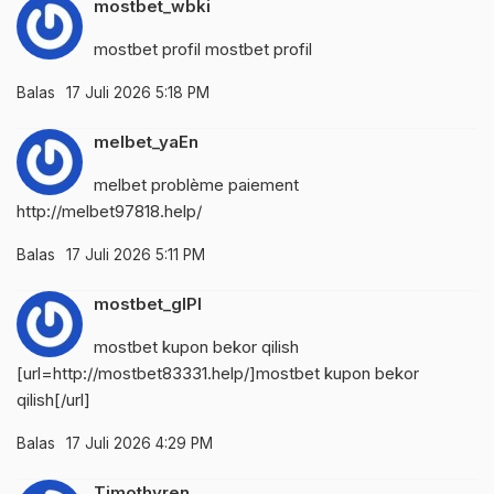
mostbet_wbki
mostbet profil
mostbet profil
Balas
17 Juli 2026 5:18 PM
melbet_yaEn
melbet problème paiement
http://melbet97818.help/
Balas
17 Juli 2026 5:11 PM
mostbet_glPl
mostbet kupon bekor qilish
[url=http://mostbet83331.help/]mostbet kupon bekor
qilish[/url]
Balas
17 Juli 2026 4:29 PM
Timothyren