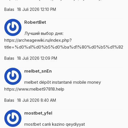
Balas
18 Juli 2026 12:10 PM
RobertBet
Лучший выбор дня:
https://archeagewiki.ru/index.php?
title=%d0%a1%d0%b5%d0%ba%d1%80%d0%b5%d1%82%
Balas
18 Juli 2026 12:09 PM
melbet_snEn
melbet dépôt instantané mobile money
https://www.melbet97818.help
Balas
18 Juli 2026 8:40 AM
mostbet_yfel
mostbet canlı kazino qeydiyyat