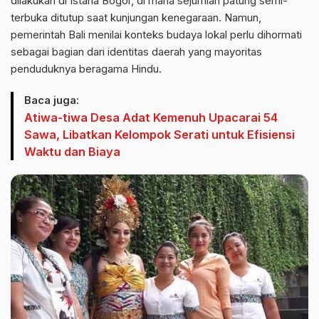
dilakukan di Istana Bogor, di mana sejumlah patung semi-
terbuka ditutup saat kunjungan kenegaraan. Namun,
pemerintah Bali menilai konteks budaya lokal perlu dihormati
sebagai bagian dari identitas daerah yang mayoritas
penduduknya beragama Hindu.
Baca juga:
Atiwa-tiwa Desa Adat Kemenuh Upacarai 54
Sawa, Libatkan Kelompok Serati untuk Efisiensi
Waktu dan Biaya