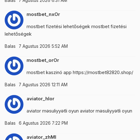
Balas
7 Agustus 2026 6:31 AM
mostbet_nxOr
mostbet fizetési lehetőségek
mostbet fizetési
lehetőségek
Balas
7 Agustus 2026 5:52 AM
mostbet_orOr
mostbet kaszinó app
https://mostbet82820.shop/
Balas
7 Agustus 2026 12:11 AM
aviator_hlor
aviator məsuliyyətli oyun
aviator məsuliyyətli oyun
Balas
6 Agustus 2026 7:22 PM
aviator_zhMl