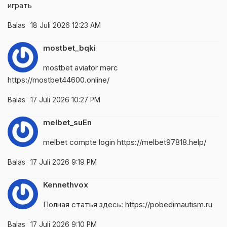
играть
Balas
18 Juli 2026 12:23 AM
mostbet_bqki
mostbet aviator mərc
https://mostbet44600.online/
Balas
17 Juli 2026 10:27 PM
melbet_suEn
melbet compte login
https://melbet97818.help/
Balas
17 Juli 2026 9:19 PM
Kennethvox
Полная статья здесь:
https://pobedimautism.ru
Balas
17 Juli 2026 9:10 PM