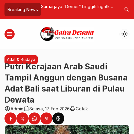
Dekat, Media Gatra
Sumarjaya “Demer” Linggih Ingatkan
Polemik Si
search
Breaking News
engan Ratusan
Investor! Bila Disegel, “Saya Akan
Kasus di
Umat
Pidanakan, Itu kalo Saya ya”
Organisas
menu
light_mode
Adat & Budaya
Putri Kerajaan Arab Saudi
Tampil Anggun dengan Busana
Adat Bali saat Liburan di Pulau
Dewata
account_circle
calendar_month
print
Admin
Selasa, 17 Feb 2026
Cetak