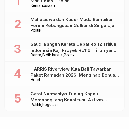
Mati Pelan – Pelan”
Kemanusiaan
Mahasiswa dan Kader Muda Ramaikan
Forum Kebangsaan Golkar di Singaraja
Politik
Saudi Bangun Kereta Cepat Rp112 Triliun,
Indonesia Kaji Proyek Rp116 Triliun yang
Berita
Bidik kasus
Politik
Baru Sampai Bandung
HARRIS Riverview Kuta Bali Tawarkan
Paket Ramadan 2026, Menginap Bonus
Hotel
Takjil hingga Bukber Mulai Rp88.888
Gatot Nurmantyo Tuding Kapolri
Membangkang Konstitusi, Aktivis
Politik
Regulasi
Tegaskan Polri Tak Punya Sejarah
Berkhianat pada Presiden