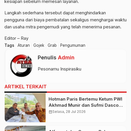
kesiapan sebelum memesan layanan.
Langkah sederhana tersebut dapat menghindarkan
pengguna dari biaya pembatalan sekaligus menghargai waktu
dan usaha mitra pengemudi yang telah menerima pesanan.
Editor – Ray
Tags
Aturan
Gojek
Grab
Pengumuman
Penulis
Admin
Pesonamu Inspirasiku
ARTIKEL TERKAIT
Hotman Paris Bertemu Ketum PWI
Akhmad Munir dan Sufmi Dasco,
Serukan Persatuan Indonesia
calendar_month
Selasa, 28 Jul 2026