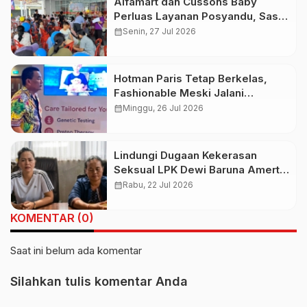
Alfamart dan Cussons Baby
Perluas Layanan Posyandu, Sasar
2.800 Ibu dan Anak pada Juli
calendar_month
Senin, 27 Jul 2026
2026
Hotman Paris Tetap Berkelas,
Fashionable Meski Jalani
Pemulihan Kesehatan
calendar_month
Minggu, 26 Jul 2026
Lindungi Dugaan Kekerasan
Seksual LPK Dewi Baruna Amerta
Sari, CEO PT Sri Dewi Baruna Beri
calendar_month
Rabu, 22 Jul 2026
Penjelasan
KOMENTAR (0)
Saat ini belum ada komentar
Silahkan tulis komentar Anda