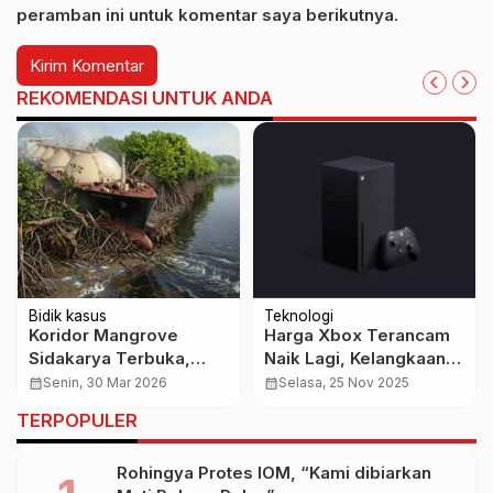
peramban ini untuk komentar saya berikutnya.
REKOMENDASI UNTUK ANDA
Bidik kasus
Teknologi
Koridor Mangrove
Harga Xbox Terancam
Sidakarya Terbuka,
Naik Lagi, Kelangkaan
Pansus TRAP Disorot
RAM Jadi Biang Kerok
calendar_month
Senin, 30 Mar 2026
calendar_month
Selasa, 25 Nov 2025
Tebang Pilih Awasi Tata
TERPOPULER
Ruang
Rohingya Protes IOM, “Kami dibiarkan