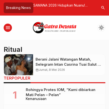
mbudsman RI, Kantah
SAMANA 2026 Hidupkan Nuanu!
Kontrover
search
Breaking News
an Komitmen
Festival Keluarga yang Padukan
Pengguna
n Bebas
Edukasi, Hiburan, dan Kreativitas
sebagai 
menu
light_mode
Ritual
Berani Jalani Watangan Matah,
Selegram Intan Casrina Tuai Salut di
Prosesi Sakral Calonarang Pura
calendar_month
Jumat, 8 Mei 2026
Samuan Tiga
TERPOPULER
Rohingya Protes IOM, “Kami dibiarkan
Mati Pelan – Pelan”
Kemanusiaan