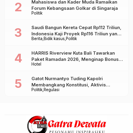
Mahasiswa dan Kader Muda Ramaikan
Forum Kebangsaan Golkar di Singaraja
Politik
Saudi Bangun Kereta Cepat Rp112 Triliun,
Indonesia Kaji Proyek Rp116 Triliun yang
Berita
Bidik kasus
Politik
Baru Sampai Bandung
HARRIS Riverview Kuta Bali Tawarkan
Paket Ramadan 2026, Menginap Bonus
Hotel
Takjil hingga Bukber Mulai Rp88.888
Gatot Nurmantyo Tuding Kapolri
Membangkang Konstitusi, Aktivis
Politik
Regulasi
Tegaskan Polri Tak Punya Sejarah
Berkhianat pada Presiden