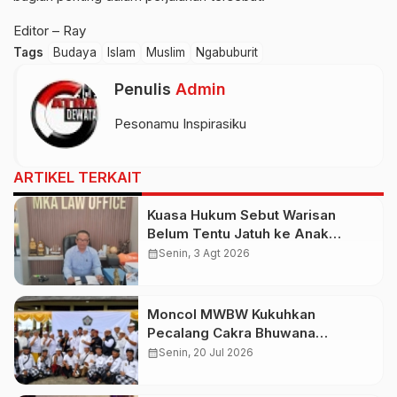
Editor – Ray
Tags
Budaya
Islam
Muslim
Ngabuburit
Penulis
Admin
Pesonamu Inspirasiku
ARTIKEL TERKAIT
Kuasa Hukum Sebut Warisan
Belum Tentu Jatuh ke Anak
Kandung, Jero Mangku “Merusak
calendar_month
Senin, 3 Agt 2026
Banten Itu Penghinaan”
Moncol MWBW Kukuhkan
Pecalang Cakra Bhuwana
Nusantara
calendar_month
Senin, 20 Jul 2026