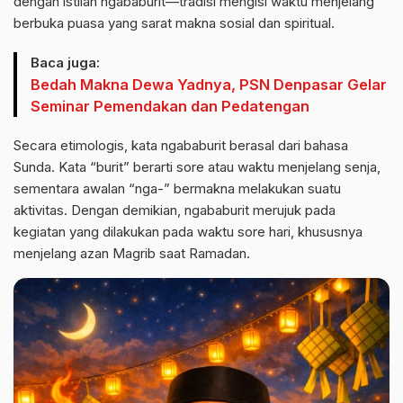
dengan istilah ngababurit—tradisi mengisi waktu menjelang
berbuka puasa yang sarat makna sosial dan spiritual.
Baca juga:
Bedah Makna Dewa Yadnya, PSN Denpasar Gelar
Seminar Pemendakan dan Pedatengan
Secara etimologis, kata ngababurit berasal dari bahasa
Sunda. Kata “burit” berarti sore atau waktu menjelang senja,
sementara awalan “nga-” bermakna melakukan suatu
aktivitas. Dengan demikian, ngababurit merujuk pada
kegiatan yang dilakukan pada waktu sore hari, khususnya
menjelang azan Magrib saat Ramadan.