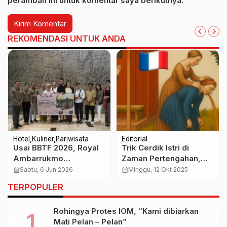
peramban ini untuk komentar saya berikutnya.
REKOMENDASI UNTUK ANDA
Hotel
Kuliner
Pariwisata
Editorial
Usai BBTF 2026, Royal
Trik Cerdik Istri di
Ambarrukmo
Zaman Pertengahan,
Yogyakarta Bidik
Pelajaran Terselubung
calendar_month
Sabtu, 6 Jun 2026
calendar_month
Minggu, 12 Okt 2025
Wisatawan Eropa Lewat
Tentang Cara Menjaga
TERPOPULER
Kunjungan Agen
Suami
Perjalanan Slovakia
Rohingya Protes IOM, “Kami dibiarkan
Mati Pelan – Pelan”