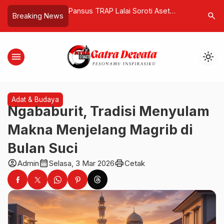
ai Soroti Aset
Satu Tahun Mahyeldi–Vasko!
Waspada! 
search
Breaking News
ndia Cultural Centre
Stabilitas Terjaga di Tengah
Ketika Su
rak 22 Tahun
Bencana, Sumbar Siap
Senjata A
Bertransformasi
menu
light_mode
Adat & Budaya
Ngababurit, Tradisi Menyulam
Makna Menjelang Magrib di
Bulan Suci
account_circle
calendar_month
print
Admin
Selasa, 3 Mar 2026
Cetak