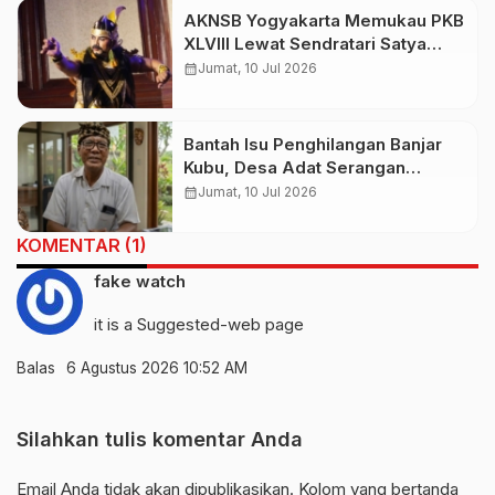
AKNSB Yogyakarta Memukau PKB
XLVIII Lewat Sendratari Satya
Paramartha, Kisah Bratasena
calendar_month
Jumat, 10 Jul 2026
Sarat Nilai Spiritual
Bantah Isu Penghilangan Banjar
Kubu, Desa Adat Serangan
Tegaskan Warga Sudah
calendar_month
Jumat, 10 Jul 2026
Direlokasi dan Haknya Dipenuhi
KOMENTAR (1)
fake watch
it is a Suggested-web page
Balas
6 Agustus 2026 10:52 AM
Silahkan tulis komentar Anda
Email Anda tidak akan dipublikasikan. Kolom yang bertanda