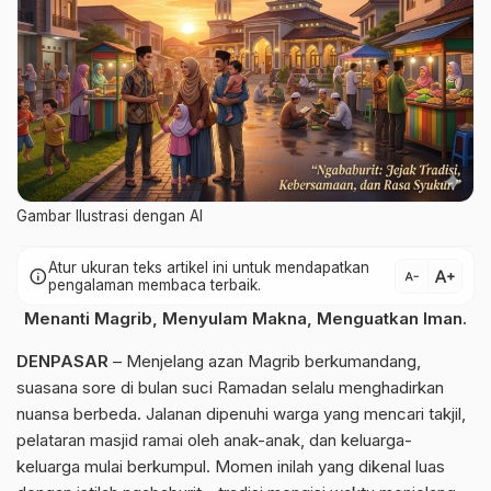
Gambar Ilustrasi dengan AI
Atur ukuran teks artikel ini untuk mendapatkan
text_increase
info
text_decrease
pengalaman membaca terbaik.
Menanti Magrib, Menyulam Makna, Menguatkan Iman.
DENPASAR
– Menjelang azan Magrib berkumandang,
suasana sore di bulan suci Ramadan selalu menghadirkan
nuansa berbeda. Jalanan dipenuhi warga yang mencari takjil,
pelataran masjid ramai oleh anak-anak, dan keluarga-
keluarga mulai berkumpul. Momen inilah yang dikenal luas