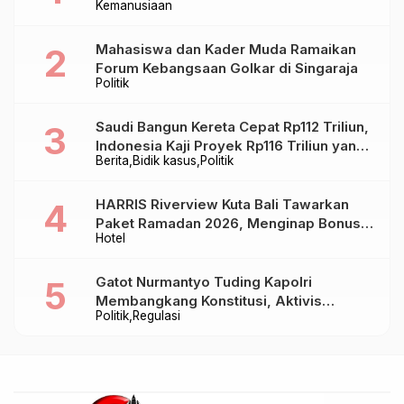
Kemanusiaan
Mahasiswa dan Kader Muda Ramaikan
Forum Kebangsaan Golkar di Singaraja
Politik
Saudi Bangun Kereta Cepat Rp112 Triliun,
Indonesia Kaji Proyek Rp116 Triliun yang
Berita
Bidik kasus
Politik
Baru Sampai Bandung
HARRIS Riverview Kuta Bali Tawarkan
Paket Ramadan 2026, Menginap Bonus
Hotel
Takjil hingga Bukber Mulai Rp88.888
Gatot Nurmantyo Tuding Kapolri
Membangkang Konstitusi, Aktivis
Politik
Regulasi
Tegaskan Polri Tak Punya Sejarah
Berkhianat pada Presiden