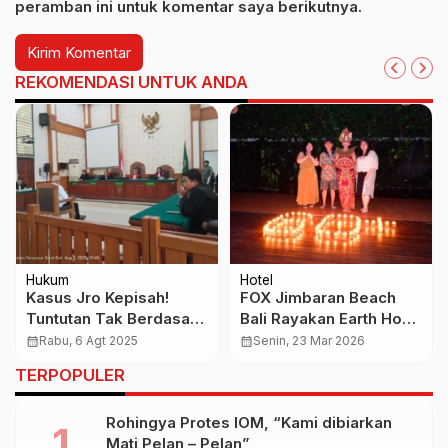
peramban ini untuk komentar saya berikutnya.
REKOMENDASI UNTUK ANDA
Hukum
Hotel
Kasus Jro Kepisah!
FOX Jimbaran Beach
Tuntutan Tak Berdasar,
Bali Rayakan Earth Hour
Kuasa Hukum Tegaskan
2026 dengan Tari Bali
calendar_month
Rabu, 6 Agt 2025
calendar_month
Senin, 23 Mar 2026
Turah Oka Tak Bersalah
dan Fire Dance di
TERPOPULER
Rooftop
Rohingya Protes IOM, “Kami dibiarkan
Mati Pelan – Pelan”