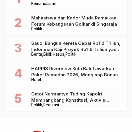
Kemanusiaan
Mahasiswa dan Kader Muda Ramaikan
Forum Kebangsaan Golkar di Singaraja
Politik
Saudi Bangun Kereta Cepat Rp112 Triliun,
Indonesia Kaji Proyek Rp116 Triliun yang
Berita
Bidik kasus
Politik
Baru Sampai Bandung
HARRIS Riverview Kuta Bali Tawarkan
Paket Ramadan 2026, Menginap Bonus
Hotel
Takjil hingga Bukber Mulai Rp88.888
Gatot Nurmantyo Tuding Kapolri
Membangkang Konstitusi, Aktivis
Politik
Regulasi
Tegaskan Polri Tak Punya Sejarah
Berkhianat pada Presiden