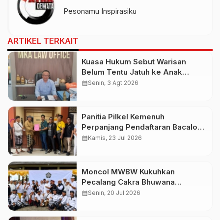
Pesonamu Inspirasiku
ARTIKEL TERKAIT
Kuasa Hukum Sebut Warisan
Belum Tentu Jatuh ke Anak
Kandung, Jero Mangku “Merusak
calendar_month
Senin, 3 Agt 2026
Banten Itu Penghinaan”
Panitia Pilkel Kemenuh
Perpanjang Pendaftaran Bacalon
Perbekel
calendar_month
Kamis, 23 Jul 2026
Moncol MWBW Kukuhkan
Pecalang Cakra Bhuwana
Nusantara
calendar_month
Senin, 20 Jul 2026