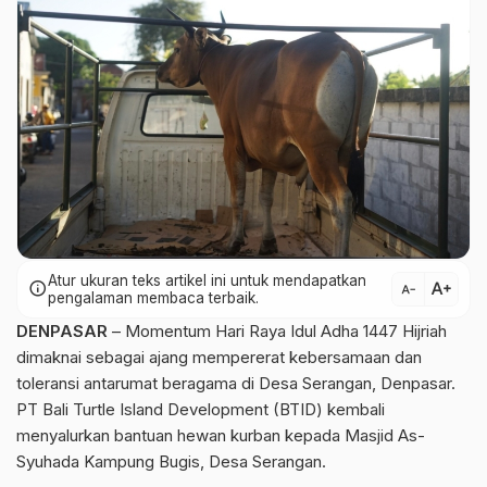
Atur ukuran teks artikel ini untuk mendapatkan
text_increase
info
text_decrease
pengalaman membaca terbaik.
DENPASAR
– Momentum Hari Raya Idul Adha 1447 Hijriah
dimaknai sebagai ajang mempererat kebersamaan dan
toleransi antarumat beragama di Desa Serangan, Denpasar.
PT Bali Turtle Island Development (BTID) kembali
menyalurkan bantuan hewan kurban kepada Masjid As-
Syuhada Kampung Bugis, Desa Serangan.