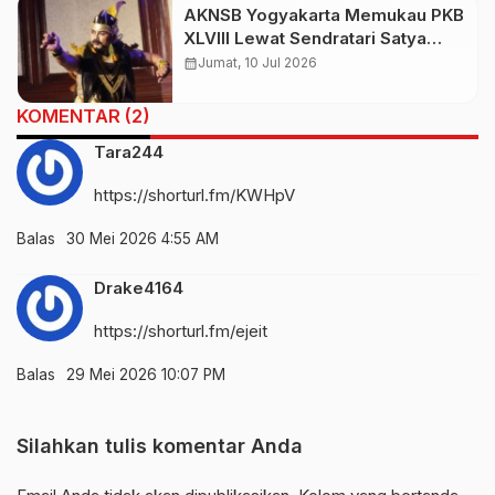
AKNSB Yogyakarta Memukau PKB
XLVIII Lewat Sendratari Satya
Paramartha, Kisah Bratasena
calendar_month
Jumat, 10 Jul 2026
Sarat Nilai Spiritual
KOMENTAR (2)
Tara244
https://shorturl.fm/KWHpV
Balas
30 Mei 2026 4:55 AM
Drake4164
https://shorturl.fm/ejeit
Balas
29 Mei 2026 10:07 PM
Silahkan tulis komentar Anda