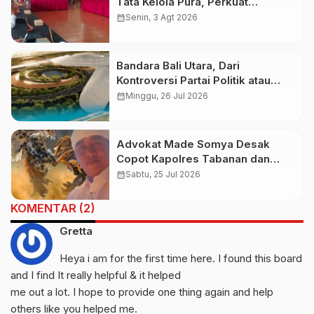
Tata Kelola Pura, Perkuat
Kepastian Hukum dan Pelayanan
calendar_month
Senin, 3 Agt 2026
Umat
Bandara Bali Utara, Dari
Kontroversi Partai Politik atau
Menuju Prioritas Nasional
calendar_month
Minggu, 26 Jul 2026
Advokat Made Somya Desak
Copot Kapolres Tabanan dan
Kapolsek Baturiti Usai Amuk
calendar_month
Sabtu, 25 Jul 2026
Massa
KOMENTAR (2)
Gretta
Heya i am for the first time here. I found this board
and I find It really helpful & it helped
me out a lot. I hope to provide one thing again and help
others like you helped me.