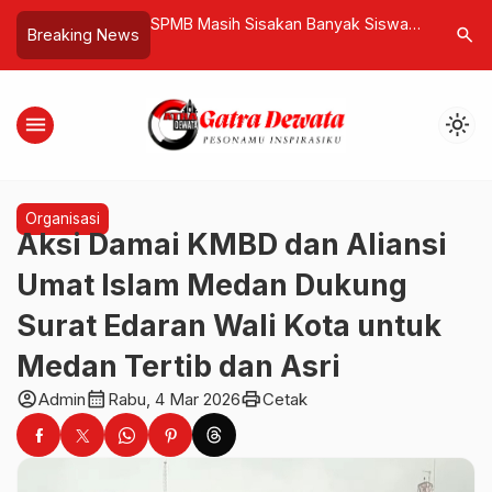
akan Banyak Siswa
Black Headed Sibia, Burung
Gung De 
search
Breaking News
…
 Sistem atau Kurang
Pegunungan Langka yang Memikat
Pascakasu
Lensa Fotografer
Fokus Pe
menu
light_mode
Organisasi
Aksi Damai KMBD dan Aliansi
Umat Islam Medan Dukung
Surat Edaran Wali Kota untuk
Medan Tertib dan Asri
account_circle
calendar_month
print
Admin
Rabu, 4 Mar 2026
Cetak