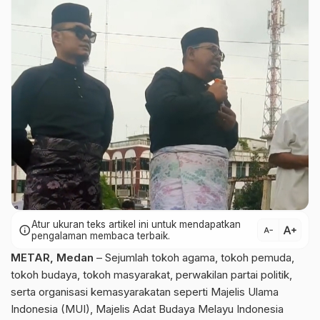
Atur ukuran teks artikel ini untuk mendapatkan
text_increase
info
text_decrease
pengalaman membaca terbaik.
METAR, Medan
– Sejumlah tokoh agama, tokoh pemuda,
tokoh budaya, tokoh masyarakat, perwakilan partai politik,
serta organisasi kemasyarakatan seperti Majelis Ulama
Indonesia (MUI), Majelis Adat Budaya Melayu Indonesia