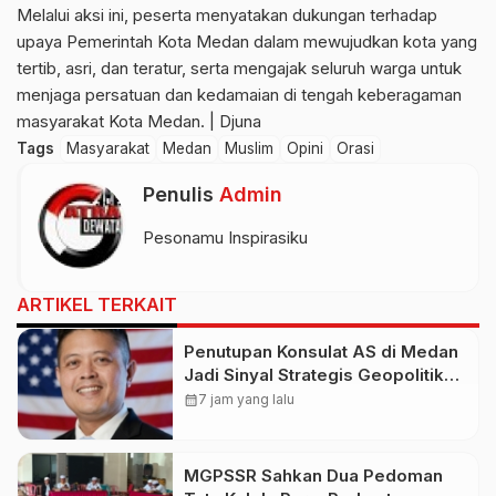
Melalui aksi ini, peserta menyatakan dukungan terhadap
upaya Pemerintah Kota Medan dalam mewujudkan kota yang
tertib, asri, dan teratur, serta mengajak seluruh warga untuk
menjaga persatuan dan kedamaian di tengah keberagaman
masyarakat Kota Medan. | Djuna
Tags
Masyarakat
Medan
Muslim
Opini
Orasi
Penulis
Admin
Pesonamu Inspirasiku
ARTIKEL TERKAIT
Penutupan Konsulat AS di Medan
Jadi Sinyal Strategis Geopolitik
Baru bagi Indonesia
calendar_month
7 jam yang lalu
MGPSSR Sahkan Dua Pedoman