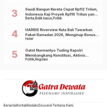
Saudi Bangun Kereta Cepat Rp112 Triliun,
Indonesia Kaji Proyek Rp116 Triliun yang
Berita
Bidik kasus
Politik
Baru Sampai Bandung
HARRIS Riverview Kuta Bali Tawarkan
Paket Ramadan 2026, Menginap Bonus
Hotel
Takjil hingga Bukber Mulai Rp88.888
Gatot Nurmantyo Tuding Kapolri
Membangkang Konstitusi, Aktivis
Politik
Regulasi
Tegaskan Polri Tak Punya Sejarah
Berkhianat pada Presiden
Beranda
Kontak
Redaksi
Souvenir
Tentang Kami