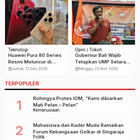
Teknologi
Opini / Tokoh
Huawei Pura 80 Series
Gubernur Bali Wajib
Resmi Meluncur di
Tetapkan UMP Setara
Indonesia, Bidik
DKI Jakarta, Biaya
calendar_month
Jumat, 12 Des 2025
calendar_month
Minggu, 23 Nov 2025
Segmen Premium
Ajegkan Adat Makin
dengan Kamera Kelas
Mencekik Warga
TERPOPULER
Profesional
Rohingya Protes IOM, “Kami dibiarkan
Mati Pelan – Pelan”
Kemanusiaan
Mahasiswa dan Kader Muda Ramaikan
Forum Kebangsaan Golkar di Singaraja
Politik