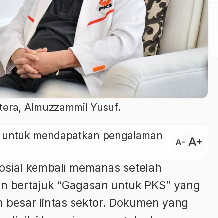
htera, Almuzzammil Yusuf.
ini untuk mendapatkan pengalaman
text_increase
text_decrease
osial kembali memanas setelah
n bertajuk “Gagasan untuk PKS” yang
 besar lintas sektor. Dokumen yang