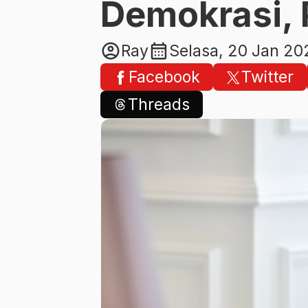
Demokrasi, 
account_circle
calendar_month
Ray
Selasa, 20 Jan 20
Facebook
Twitter
Threads