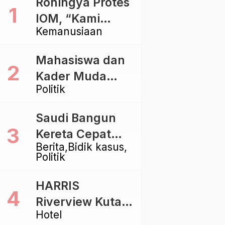
Rohingya Protes
IOM, “Kami
Kemanusiaan
dibiarkan Mati
Pelan – Pelan”
Mahasiswa dan
Kader Muda
Politik
Ramaikan Forum
Kebangsaan
Saudi Bangun
Golkar di
Kereta Cepat
Singaraja
Berita
Bidik kasus
Rp112 Triliun,
Politik
Indonesia Kaji
Proyek Rp116
HARRIS
Triliun yang
Riverview Kuta
Baru Sampai
Hotel
Bali Tawarkan