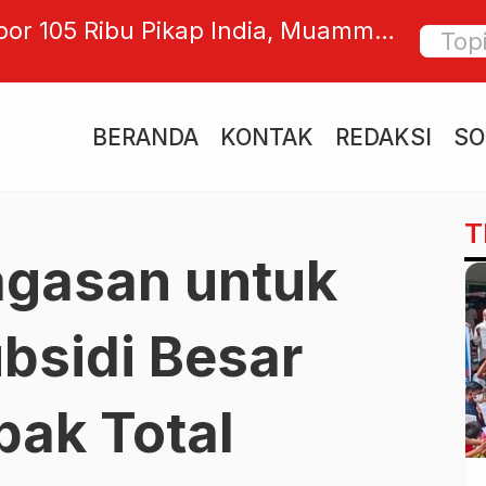
Kesadaran Diri, Menginspirasi
Dr. Ich
n Bersama: “Ada Kemauan Ada
Iran Bu
Kendali
BERANDA
KONTAK
REDAKSI
SO
T
agasan untuk
ubsidi Besar
ak Total