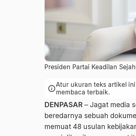
Presiden Partai Keadilan Seja
Atur ukuran teks artikel 
info
membaca terbaik.
DENPASAR
– Jagat media s
beredarnya sebuah dokume
memuat 48 usulan kebijakan