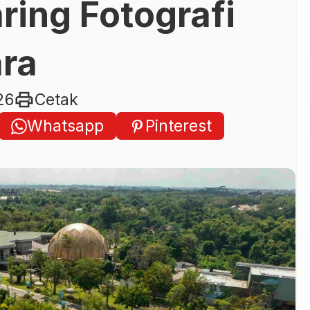
ring Fotografi
ra
print
26
Cetak
Whatsapp
Pinterest