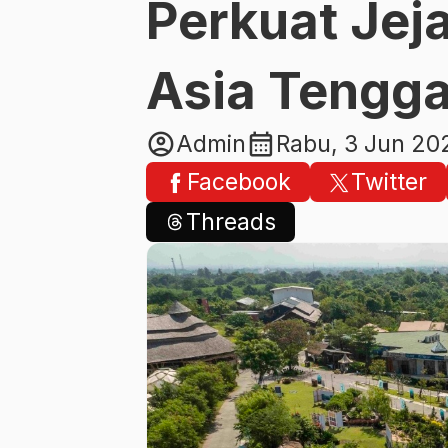
Perkuat Jeja
Asia Tengga
account_circle
calendar_month
Admin
Rabu, 3 Jun 20
Facebook
Twitter
Threads