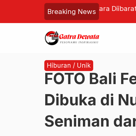
aratkan Bahtera Penyelamat,
Empati Anak
Breaking News
rsatuan di Tengah Krisis
Media Sosi
Kekolotan E
Hiburan / Unik
FOTO Bali F
Dibuka di N
Seniman dar