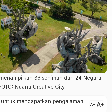
l menampilkan 36 seniman dari 24 Negara
 FOTO: Nuanu Creative City
ini untuk mendapatkan pengalaman
text_increase
text_decrease