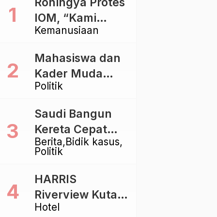
Rohingya Protes
IOM, “Kami
Kemanusiaan
dibiarkan Mati
Pelan – Pelan”
Mahasiswa dan
Kader Muda
Politik
Ramaikan Forum
Kebangsaan
Saudi Bangun
Golkar di
Kereta Cepat
Singaraja
Berita
Bidik kasus
Rp112 Triliun,
Politik
Indonesia Kaji
Proyek Rp116
HARRIS
Triliun yang
Riverview Kuta
Baru Sampai
Hotel
Bali Tawarkan