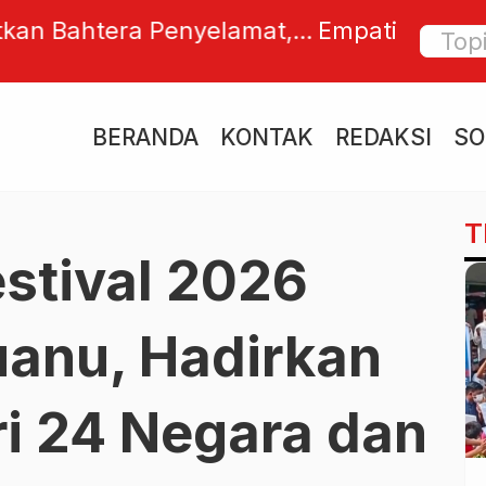
 Dibentuk oleh Publikasi Positif di
Kejagu
al, Sembunyikan Kebaikan bentuk
Miliar,
go Pribadi
ke Neg
BERANDA
KONTAK
REDAKSI
SO
T
estival 2026
uanu, Hadirkan
i 24 Negara dan