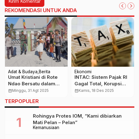
REKOMENDASI UNTUK ANDA
Adat & Budaya
Berita
Ekonomi
Umat Kristiani di Rote
INTAC: Sistem Pajak RI
Ndao Bersatu dalam
Gagal Total, Korupsi
Doa untuk
dan Kepentingan Elite
calendar_month
Minggu, 31 Agt 2025
calendar_month
Kamis, 18 Des 2025
Kemerdekaan
Dinilai Merusak Sejak
TERPOPULER
Indonesia
1983
Rohingya Protes IOM, “Kami dibiarkan
Mati Pelan – Pelan”
Kemanusiaan