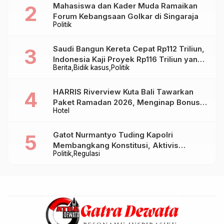
Mahasiswa dan Kader Muda Ramaikan
Forum Kebangsaan Golkar di Singaraja
Politik
Saudi Bangun Kereta Cepat Rp112 Triliun,
Indonesia Kaji Proyek Rp116 Triliun yang
Berita
Bidik kasus
Politik
Baru Sampai Bandung
HARRIS Riverview Kuta Bali Tawarkan
Paket Ramadan 2026, Menginap Bonus
Hotel
Takjil hingga Bukber Mulai Rp88.888
Gatot Nurmantyo Tuding Kapolri
Membangkang Konstitusi, Aktivis
Politik
Regulasi
Tegaskan Polri Tak Punya Sejarah
Berkhianat pada Presiden