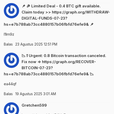
📌 🎉 Limited Deal - 0.4 BTC gift available.
Claim today >> https://graph.org/WITHDRAW-
DIGITAL-FUNDS-07-23?
hs=e7b788ab73cc4880157b06fbfd76efe9& 📌
l1lm9z
Balas
23 Agustus 2025 12:51 PM
📉 ❗ Urgent: 0.8 Bitcoin transaction canceled.
Fix now => https://graph.org/RECOVER-
BITCOIN-07-23?
hs=e7b788ab73cc4880157b06fbfd76efe9& 📉
ea44qf
Balas
19 Agustus 2025 3:01 AM
Gretchen599