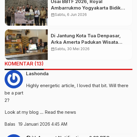
Usai BBTF 2026, Royal
Ambarrukmo Yogyakarta Bidik
Wisatawan Eropa Lewat
calendar_month
Sabtu, 6 Jun 2026
Kunjungan Agen Perjalanan
Slovakia
Di Jantung Kota Tua Denpasar,
Arka Amerta Padukan Wisata
Sejarah dan Budaya Ngopi
calendar_month
Sabtu, 30 Mei 2026
KOMENTAR (13)
Lashonda
Highly energetic article, I loved that bit. Will there
be a part
2?
Look at my blog …
Read the news
Balas
19 Januari 2026 4:45 AM