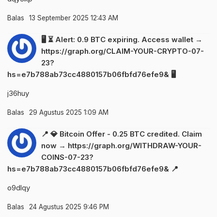
Balas
13 September 2025 12:43 AM
🖥 ⏳ Alert: 0.9 BTC expiring. Access wallet →
https://graph.org/CLAIM-YOUR-CRYPTO-07-
23?
hs=e7b788ab73cc4880157b06fbfd76efe9& 🖥
j36huy
Balas
29 Agustus 2025 1:09 AM
📍 💎 Bitcoin Offer - 0.25 BTC credited. Claim
now → https://graph.org/WITHDRAW-YOUR-
COINS-07-23?
hs=e7b788ab73cc4880157b06fbfd76efe9& 📍
o9dlqy
Balas
24 Agustus 2025 9:46 PM