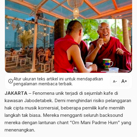
Atur ukuran teks artikel ini untuk mendapatkan
text_increase
info
text_decrease
pengalaman membaca terbaik.
JAKARTA
– Fenomena unik terjadi di sejumlah kafe di
kawasan Jabodetabek. Demi menghindari risiko pelanggaran
hak cipta musik komersial, beberapa pemilik kafe memilih
langkah tak biasa. Mereka mengganti seluruh backsound
mereka dengan lantunan chant “Om Mani Padme Hum” yang
menenangkan.