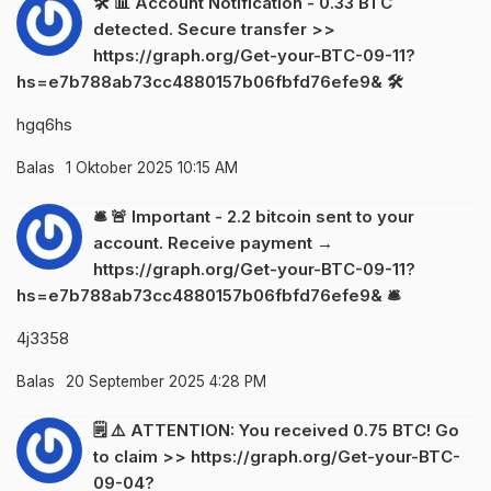
🛠 📊 Account Notification - 0.33 BTC
detected. Secure transfer >>
https://graph.org/Get-your-BTC-09-11?
hs=e7b788ab73cc4880157b06fbfd76efe9& 🛠
hgq6hs
Balas
1 Oktober 2025 10:15 AM
🛎 🚨 Important - 2.2 bitcoin sent to your
account. Receive payment →
https://graph.org/Get-your-BTC-09-11?
hs=e7b788ab73cc4880157b06fbfd76efe9& 🛎
4j3358
Balas
20 September 2025 4:28 PM
🗒 ⚠️ ATTENTION: You received 0.75 BTC! Go
to claim >> https://graph.org/Get-your-BTC-
09-04?