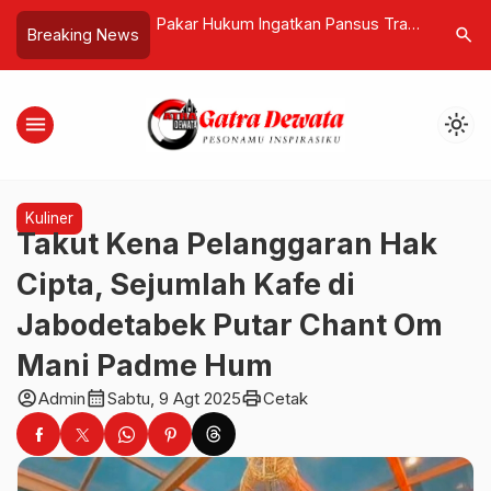
olonisasi Mental,
Pakar Hukum Ingatkan Pansus Trap!
Ditemuka
search
Breaking News
Jatuhnya Rupiah
Kepastian Hukum Harus Dijaga, Tak
Pencarian,
Bisa Berdasarkan Tekanan Politik
Pemandu 
dan Opini Publik
Sumbar
menu
light_mode
Kuliner
Takut Kena Pelanggaran Hak
Cipta, Sejumlah Kafe di
Jabodetabek Putar Chant Om
Mani Padme Hum
account_circle
calendar_month
print
Admin
Sabtu, 9 Agt 2025
Cetak