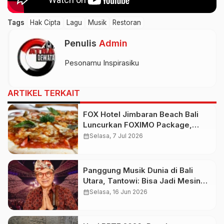
Tags
Hak Cipta
Lagu
Musik
Restoran
Penulis
Admin
Pesonamu Inspirasiku
ARTIKEL TERKAIT
FOX Hotel Jimbaran Beach Bali
Luncurkan FOXIMO Package,
Staycation Bonus Pizza Mulai
calendar_month
Selasa, 7 Jul 2026
Rp1,1 Juta
Panggung Musik Dunia di Bali
Utara, Tantowi: Bisa Jadi Mesin
Magnet Baru Pariwisata dan
calendar_month
Selasa, 16 Jun 2026
Ekonomi