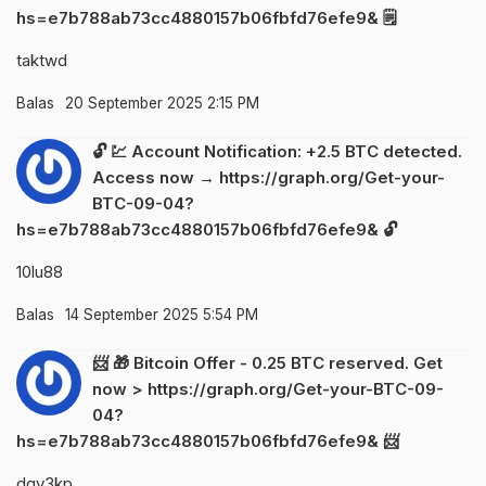
hs=e7b788ab73cc4880157b06fbfd76efe9& 🗒
taktwd
Balas
20 September 2025 2:15 PM
🔓 💹 Account Notification: +2.5 BTC detected.
Access now → https://graph.org/Get-your-
BTC-09-04?
hs=e7b788ab73cc4880157b06fbfd76efe9& 🔓
10lu88
Balas
14 September 2025 5:54 PM
📨 🎁 Bitcoin Offer - 0.25 BTC reserved. Get
now > https://graph.org/Get-your-BTC-09-
04?
hs=e7b788ab73cc4880157b06fbfd76efe9& 📨
dqy3kp