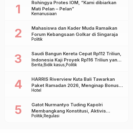
Rohingya Protes IOM, “Kami dibiarkan
Mati Pelan – Pelan”
Kemanusiaan
Mahasiswa dan Kader Muda Ramaikan
Forum Kebangsaan Golkar di Singaraja
Politik
Saudi Bangun Kereta Cepat Rp112 Triliun,
Indonesia Kaji Proyek Rp116 Triliun yang
Berita
Bidik kasus
Politik
Baru Sampai Bandung
HARRIS Riverview Kuta Bali Tawarkan
Paket Ramadan 2026, Menginap Bonus
Hotel
Takjil hingga Bukber Mulai Rp88.888
Gatot Nurmantyo Tuding Kapolri
Membangkang Konstitusi, Aktivis
Politik
Regulasi
Tegaskan Polri Tak Punya Sejarah
Berkhianat pada Presiden