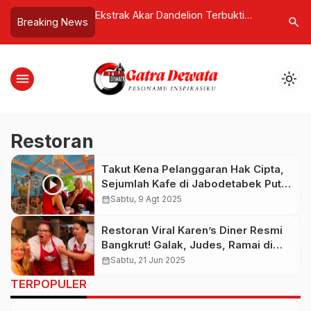
Pembangunan
Ekstrak Akar Dandelion Terbukti
Masuk KE
search
Breaking News
al di Atas Lahan
Bunuh 90 Persen Sel Kanker Usus
Festival 
 Tudingan Serobot
Besar Hanya dalam 48 Jam
Sport To
Bersama 
menu
light_mode
Restoran
Takut Kena Pelanggaran Hak Cipta,
Sejumlah Kafe di Jabodetabek Putar
Chant Om Mani Padme Hum
calendar_month
Sabtu, 9 Agt 2025
Restoran Viral Karen’s Diner Resmi
Bangkrut! Galak, Judes, Ramai di
Sosmed, Tapi Tak Tahan di Dunia
calendar_month
Sabtu, 21 Jun 2025
Nyata
TERPOPULER