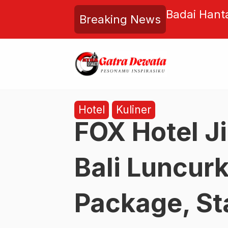
antai Kuta, Cuaca Ekstrem
Kuasa Huku
Breaking News
 Wisata Bali
Kelemahan,
Hotel
Kuliner
FOX Hotel J
Bali Luncu
Package, St