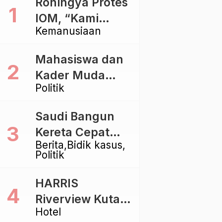
Rohingya Protes
IOM, “Kami
Kemanusiaan
dibiarkan Mati
Pelan – Pelan”
Mahasiswa dan
Kader Muda
Politik
Ramaikan Forum
Kebangsaan
Saudi Bangun
Golkar di
Kereta Cepat
Singaraja
Berita
Bidik kasus
Rp112 Triliun,
Politik
Indonesia Kaji
Proyek Rp116
HARRIS
Triliun yang
Riverview Kuta
Baru Sampai
Hotel
Bali Tawarkan