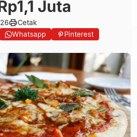
Rp1,1 Juta
print
026
Cetak
Whatsapp
Pinterest