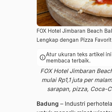
FOX Hotel Jimbaran Beach Bal
Lengkap dengan Pizza Favorit
Atur ukuran teks artikel 
info
membaca terbaik.
FOX Hotel Jimbaran Beac
mulai Rp1,1 juta per mala
sarapan, pizza, Coca-Co
Badung
– Industri perhotel