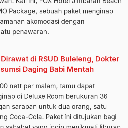
wan. Kali ini, FOX Hotel Jimbaran Beach
MO Package, sebuah paket menginap
amanan akomodasi dengan
satu penawaran.
 Dirawat di RSUD Buleleng, Dokter
sumsi Daging Babi Mentah
000 nett per malam, tamu dapat
inap di Deluxe Room berukuran 36
gan sarapan untuk dua orang, satu
eng Coca-Cola. Paket ini ditujukan bagi
 sahabat yang ingin menikmati liburan