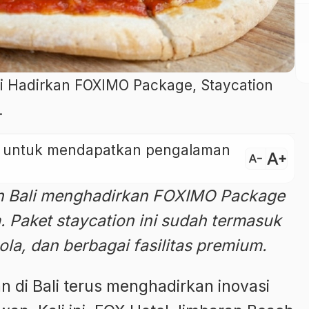
i Hadirkan FOXIMO Package, Staycation
.
ini untuk mendapatkan pengalaman
text_increase
text_decrease
h Bali menghadirkan FOXIMO Package
m. Paket staycation ini sudah termasuk
la, dan berbagai fasilitas premium.
an di Bali terus menghadirkan inovasi