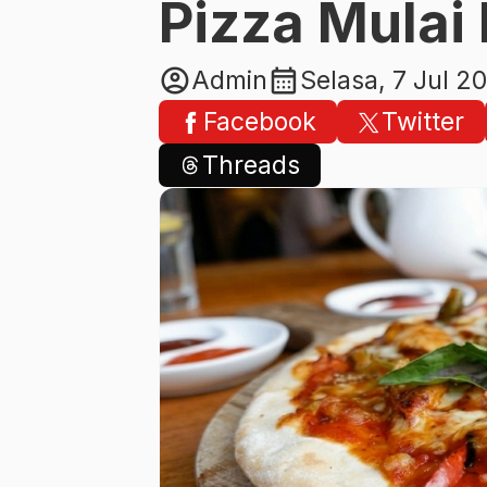
Pizza Mulai 
account_circle
calendar_month
Admin
Selasa, 7 Jul 2
Facebook
Twitter
Threads