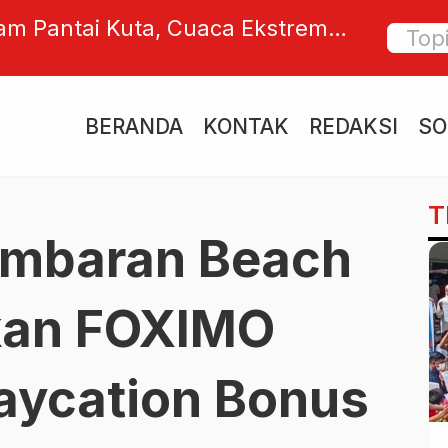
m Nilai Replik JPU Penuh
FOX Ji
 Siap Sajikan Duplik Balasan
2026 de
Roofto
BERANDA
KONTAK
REDAKSI
SO
T
imbaran Beach
rkan FOXIMO
aycation Bonus