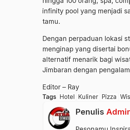
hingga 100 orang, spa, com
infinity pool yang menjadi s
tamu.
Dengan perpaduan lokasi str
menginap yang disertai bo
alternatif menarik bagi wi
Jimbaran dengan pengalama
Editor – Ray
Tags
Hotel
Kuliner
Pizza
Wis
Penulis
Admi
Pesonamu Inspir