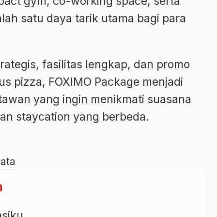
pact gym, co-working space, serta
alah satu daya tarik utama bagi para
ategis, fasilitas lengkap, dan promo
nus pizza, FOXIMO Package menjadi
satawan yang ingin menikmati suasana
n staycation yang berbeda.
ata
n
asiku