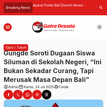
Rp2,37 Miliar,
Aparat Polda Bali Disorot Keras!
Umat Kris
search
Breaking News
na Broker Transaksi
Mangkir Sidang Praperadilan, Tim
dalam Do
entingan Pribadi
Hukum Nilai Tak Hormati Pengadilan
Indonesia
menu
light_mode
Opini / Tokoh
Gungde Soroti Dugaan Siswa
Siluman di Sekolah Negeri, “Ini
Bukan Sekadar Curang, Tapi
Merusak Masa Depan Bali”
account_circle
calendar_month
print
Admin
Kamis, 24 Jul 2025
Cetak