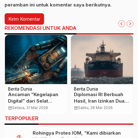
peramban ini untuk komentar saya berikutnya.
REKOMENDASI UNTUK ANDA
Berita Dunia
Berita Dunia
Ancaman “Kegelapan
Diplomasi RI Berbuah
Digital” dari Selat
Hasil, Iran Izinkan Dua
Hormuz, Indonesia
Kapal Pertamina
calendar_month
Selasa, 31 Mar 2026
calendar_month
Sabtu, 28 Mar 2026
Diminta Siaga Hadapi
Tinggalkan Selat
TERPOPULER
Risiko Global
Hormuz
Rohingya Protes IOM, “Kami dibiarkan