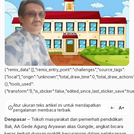
{"remix_data":[],"remix_entry_point":"challenges","source_tags":
["local"],"origin":"unknown","total_draw_time":0,"total_draw_action
{},"tools_used":
{"transform":1},"is_sticker":false,"edited_since_last_sticker_save":tr
Atur ukuran teks artikel ini untuk mendapatkan
text_increase
info
text_decrease
pengalaman membaca terbaik.
Denpasar
– Tokoh masyarakat dan pemerhati pendidikan
Bali, AA Gede Agung Aryawan alias Gungde, angkat bicara
keras terkait dugaan praktik kecurangan dalam pelaksanaan