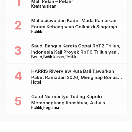
Mati Pelan – Pelan”
Kemanusiaan
Mahasiswa dan Kader Muda Ramaikan
Forum Kebangsaan Golkar di Singaraja
Politik
Saudi Bangun Kereta Cepat Rp112 Triliun,
Indonesia Kaji Proyek Rp116 Triliun yang
Berita
Bidik kasus
Politik
Baru Sampai Bandung
HARRIS Riverview Kuta Bali Tawarkan
Paket Ramadan 2026, Menginap Bonus
Hotel
Takjil hingga Bukber Mulai Rp88.888
Gatot Nurmantyo Tuding Kapolri
Membangkang Konstitusi, Aktivis
Politik
Regulasi
Tegaskan Polri Tak Punya Sejarah
Berkhianat pada Presiden