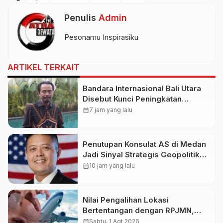
Penulis
Admin
Pesonamu Inspirasiku
ARTIKEL TERKAIT
Bandara Internasional Bali Utara
Disebut Kunci Peningkatan
Pariwisata Indonesia Timur dan
calendar_month
7 jam yang lalu
Kapasitas Penerbangan
Penutupan Konsulat AS di Medan
Jadi Sinyal Strategis Geopolitik
Baru bagi Indonesia
calendar_month
10 jam yang lalu
Nilai Pengalihan Lokasi
Bertentangan dengan RPJMN,
Ichsanuddin Soroti Komitmen
calendar_month
Sabtu, 1 Agt 2026