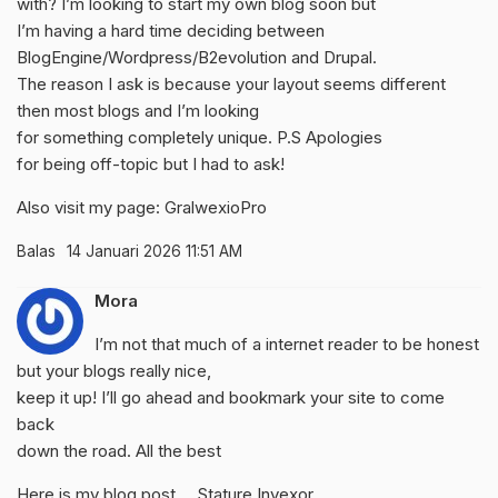
with? I’m looking to start my own blog soon but
I’m having a hard time deciding between
BlogEngine/Wordpress/B2evolution and Drupal.
The reason I ask is because your layout seems different
then most blogs and I’m looking
for something completely unique. P.S Apologies
for being off-topic but I had to ask!
Also visit my page:
GralwexioPro
Balas
14 Januari 2026 11:51 AM
Mora
I’m not that much of a internet reader to be honest
but your blogs really nice,
keep it up! I’ll go ahead and bookmark your site to come
back
down the road. All the best
Here is my blog post …
Stature Invexor