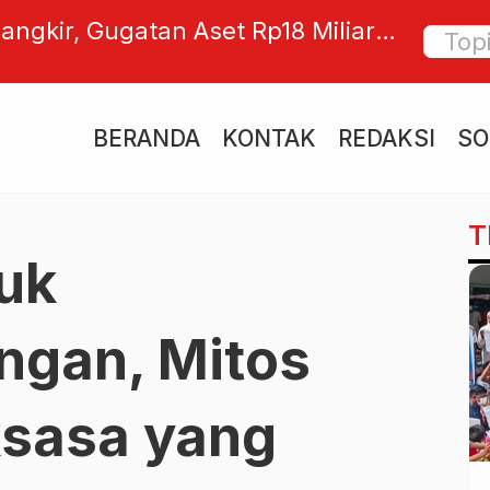
ngkir, Gugatan Aset Rp18 Miliar
AWDI P
I Berlanjut
Publik d
BERANDA
KONTAK
REDAKSI
SO
T
uk
gan, Mitos
ksasa yang