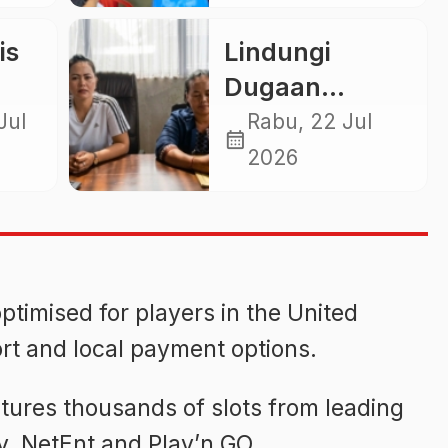
Posyandu,
Sasar 2.800
is
Lindungi
Ibu dan Anak
Dugaan
pada Juli 2026
Kekerasan
Jul
Rabu, 22 Jul
calendar_month
e
Seksual LPK
2026
i
Dewi Baruna
Amerta Sari,
CEO PT Sri
Dewi Baruna
optimised for players in the United
Beri
rt and local payment options.
Penjelasan
tures thousands of slots from leading
ay, NetEnt and Play’n GO.