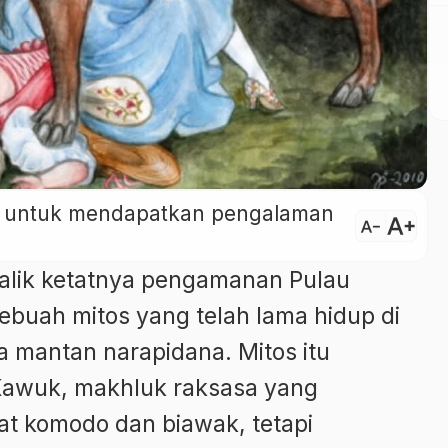
ini untuk mendapatkan pengalaman
text_increase
text_decrease
alik ketatnya pengamanan Pulau
buah mitos yang telah lama hidup di
 mantan narapidana. Mitos itu
awuk, makhluk raksasa yang
t komodo dan biawak, tetapi