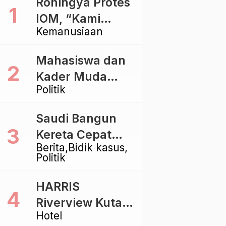
Rohingya Protes
IOM, “Kami
Kemanusiaan
dibiarkan Mati
Pelan – Pelan”
Mahasiswa dan
Kader Muda
Politik
Ramaikan Forum
Kebangsaan
Saudi Bangun
Golkar di
Kereta Cepat
Singaraja
Berita
Bidik kasus
Rp112 Triliun,
Politik
Indonesia Kaji
Proyek Rp116
HARRIS
Triliun yang
Riverview Kuta
Baru Sampai
Hotel
Bali Tawarkan