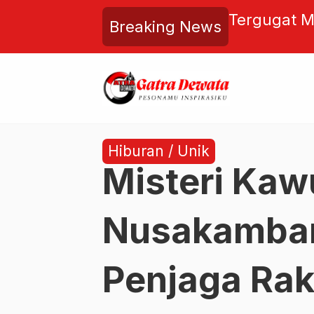
gung Terhenti, Penyegelan
Tergugat Ma
Breaking News
naga Picu Sorotan Publik
Seret PT EM
Hiburan / Unik
Misteri Kaw
Nusakamban
Penjaga Ra