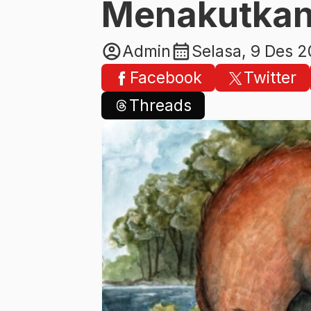
Menakutkan
account_circle
calendar_month
Admin
Selasa, 9 Des 
Facebook
Twitter
Threads