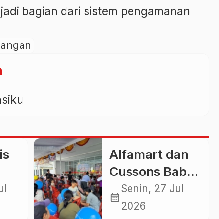
jadi bagian dari sistem pengamanan
angan
n
asiku
is
Alfamart dan
Cussons Baby
Perluas
ul
Senin, 27 Jul
calendar_month
nir
Layanan
2026