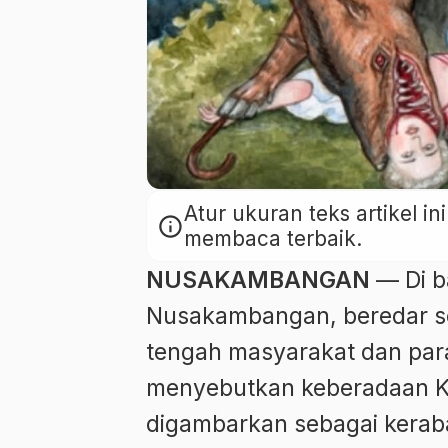
Atur ukuran teks artikel 
info
membaca terbaik.
NUSAKAMBANGAN
— Di b
Nusakambangan, beredar se
tengah masyarakat dan para
menyebutkan keberadaan K
digambarkan sebagai keraba