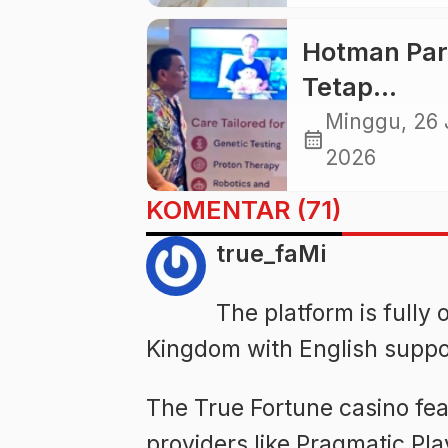
dan Sufmi
Dasco,
Hotman Par
Serukan
Tetap
Persatuan
Berkelas,
Minggu, 26 
calendar_month
Indonesia
Fashionabl
2026
Meski Jalan
KOMENTAR (71)
Pemulihan
true_faMi
Kesehatan
The platform is fully 
Kingdom with English suppo
The True Fortune casino fea
providers like Pragmatic Pl