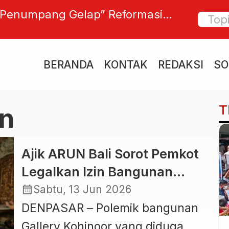
“Penumpang Gelap” Reformasi
“TIDAK
iburokhman: Jangan Sampai
Pering
 Institusi
Bermas
BERANDA
KONTAK
REDAKSI
SO
T
n
Ajik ARUN Bali Sorot Pemkot
Legalkan Izin Bangunan
Gallery Kohinoor Walau
calendar_month
Sabtu, 13 Jun 2026
Langgar Sempadan Sungai
DENPASAR – Polemik bangunan
Gallery Kohinoor yang diduga