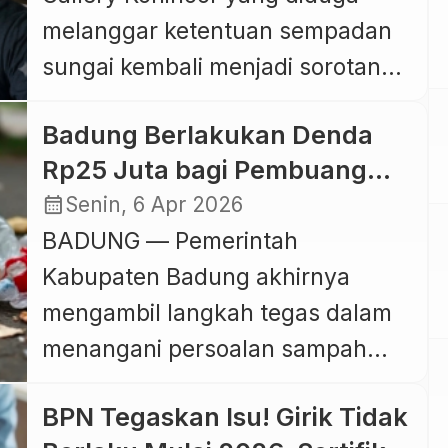
melanggar ketentuan sempadan
sungai kembali menjadi sorotan
publik. Sekretaris ARUN Bali,
Badung Berlakukan Denda
Anak Agung Gede Agung
Rp25 Juta bagi Pembuang
Aryawan, ST, meminta
Sampah Sembarangan,
calendar_month
Senin, 6 Apr 2026
Pemerintah Kota Denpasar
Pengawasan Diperketat dari
BADUNG — Pemerintah
bersikap tegas dan tidak
Sumber
Kabupaten Badung akhirnya
menjadikan izin bangunan
mengambil langkah tegas dalam
sebagai alasan untuk melegitimasi
menangani persoalan sampah
dugaan pelanggaran aturan tata
yang selama ini menjadi polemik
ruang. Dalam keterangannya di
BPN Tegaskan Isu! Girik Tidak
serius di Bali, bahkan mendapat
Denpasar, Jumat (12/6/2026),