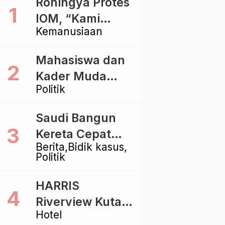
Rohingya Protes
IOM, “Kami
Kemanusiaan
dibiarkan Mati
Pelan – Pelan”
Mahasiswa dan
Kader Muda
Politik
Ramaikan Forum
Kebangsaan
Saudi Bangun
Golkar di
Kereta Cepat
Singaraja
Berita
Bidik kasus
Rp112 Triliun,
Politik
Indonesia Kaji
Proyek Rp116
HARRIS
Triliun yang
Riverview Kuta
Baru Sampai
Hotel
Bali Tawarkan