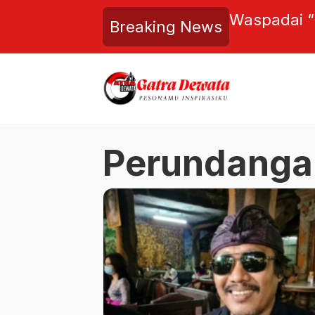
gineering, Kalibrasi Ulang
Waspadai 
Breaking News
 Kura Kura Bali Menuju
Polri, Hab
Harmonis
Melemahkan
Perundanga