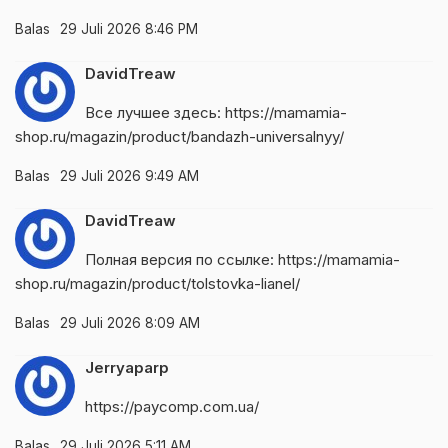
Balas
29 Juli 2026 8:46 PM
DavidTreaw
Все лучшее здесь:
https://mamamia-
shop.ru/magazin/product/bandazh-universalnyy/
Balas
29 Juli 2026 9:49 AM
DavidTreaw
Полная версия по ссылке:
https://mamamia-
shop.ru/magazin/product/tolstovka-lianel/
Balas
29 Juli 2026 8:09 AM
Jerryaparp
https://paycomp.com.ua/
Balas
29 Juli 2026 5:11 AM