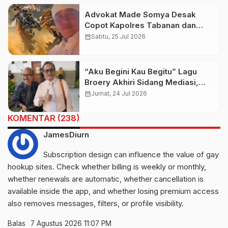
Advokat Made Somya Desak
Copot Kapolres Tabanan dan
Kapolsek Baturiti Usai Amuk
calendar_month
Sabtu, 25 Jul 2026
Massa
“Aku Begini Kau Begitu” Lagu
Broery Akhiri Sidang Mediasi,
Gede Indria Sebut Lanjut Masuk
calendar_month
Jumat, 24 Jul 2026
Ke Persidangan
KOMENTAR (238)
JamesDiurn
Subscription design can influence the value of
gay
hookup sites
. Check whether billing is weekly or monthly,
whether renewals are automatic, whether cancellation is
available inside the app, and whether losing premium access
also removes messages, filters, or profile visibility.
Balas
7 Agustus 2026 11:07 PM