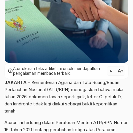
Atur ukuran teks artikel ini untuk mendapatkan
text_increase
info
text_decrease
pengalaman membaca terbaik.
JAKARTA
– Kementerian Agraria dan Tata Ruang/Badan
Pertanahan Nasional (ATR/BPN) menegaskan bahwa mulai
tahun 2026, dokumen tanah seperti girik, letter C, petuk D,
dan landrente tidak lagi diakui sebagai bukti kepemilikan
tanah.
Aturan ini tertuang dalam Peraturan Menteri ATR/BPN Nomor
16 Tahun 2021 tentang perubahan ketiga atas Peraturan