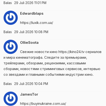
Balas
29 Juli 2026 11:01 PM
Edwardblaps
https://luxik.com.ua/
Balas
29 Juli 2026 10:08 PM
OllieSoota
Свежие новости кино
https://kino24.tv
сериалов
и мира кинематографа. Следите за премьерами,
трейлерами, обзорами, рецензиями, кассовыми
сборами, новостями стриминговых сервисов, интервью
со звездами и главными событиями индустрии кино.
Balas
29 Juli 2026 10:04 PM
JamesTor
https://buyinukraine.com.ua/