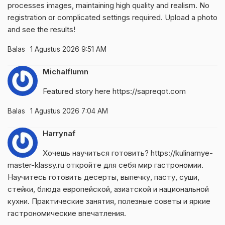
processes images, maintaining high quality and realism. No
registration or complicated settings required. Upload a photo
and see the results!
Balas
1 Agustus 2026 9:51 AM
Michalflumn
Featured story here
https://sapreqot.com
Balas
1 Agustus 2026 7:04 AM
Harrynaf
Хочешь научиться готовить?
https://kulinarnye-
master-klassy.ru
откройте для себя мир гастрономии.
Научитесь готовить десерты, выпечку, пасту, суши,
стейки, блюда европейской, азиатской и национальной
кухни. Практические занятия, полезные советы и яркие
гастрономические впечатления.