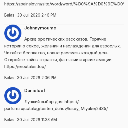
https://spainslov.ru/site/word/word/%D0%9A%D0
Balas
30 Juli 2026 2:46 PM
Johnnymoume
Архив эротических рассказов. Горячие
истории о сексе, желании и наслаждении для взрослых.
Читайте бесплатно, новые рассказы каждый день.
Откройте тайны страсти, фантазии и яркие эмоции
https://eroxtales.top/
Balas
30 Juli 2026 2:06 PM
Danieldef
Лучший выбор дня:
https://l-
parfum.ru/catalog/testeri_duhov/Issey_Miyake/2435/
Balas
30 Juli 2026 11:33 AM