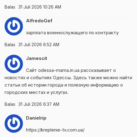
Balas
31 Juli 2026 10:26 AM
AlfredoGef
зарплата военнослужащего по контракту
Balas
31 Juli 2026 6:52 AM
Jamescit
Сайт
odessa-mama.in.ua
рассказывает о
новостях и событиях Одессы. Здесь также можно найти
статьи об истории города и полезную информацию о
городских местах и услугах.
Balas
31 Juli 2026 6:37 AM
Danielrip
https://kreplenie-tv.com.ua/