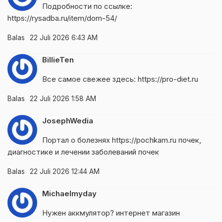
Подробности по ссылке:
https://rysadba.ru/item/dom-54/
Balas
22 Juli 2026 6:43 AM
BillieTen
Все самое свежее здесь:
https://pro-diet.ru
Balas
22 Juli 2026 1:58 AM
JosephWedia
Портал о болезнях
https://pochkam.ru
почек,
диагностике и лечении заболеваний почек
Balas
22 Juli 2026 12:44 AM
Michaelmyday
Нужен аккмулятор?
интернет магазин