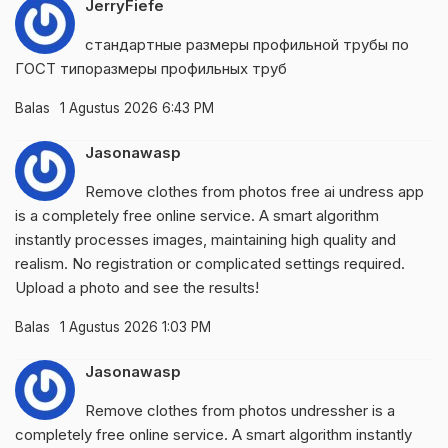
JerryFiefe
стандартные размеры профильной трубы по
ГОСТ
типоразмеры профильных труб
Balas
1 Agustus 2026 6:43 PM
Jasonawasp
Remove clothes from photos
free ai undress app
is a completely free online service. A smart algorithm
instantly processes images, maintaining high quality and
realism. No registration or complicated settings required.
Upload a photo and see the results!
Balas
1 Agustus 2026 1:03 PM
Jasonawasp
Remove clothes from photos
undressher
is a
completely free online service. A smart algorithm instantly