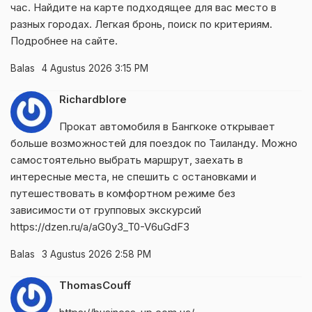
час. Найдите на карте подходящее для вас место в
разных городах. Легкая бронь, поиск по критериям.
Подробнее на сайте.
Balas
4 Agustus 2026 3:15 PM
Richardblore
Прокат автомобиля в Бангкоке открывает
больше возможностей для поездок по Таиланду. Можно
самостоятельно выбрать маршрут, заехать в
интересные места, не спешить с остановками и
путешествовать в комфортном режиме без
зависимости от групповых экскурсий
https://dzen.ru/a/aG0y3_T0-V6uGdF3
Balas
3 Agustus 2026 2:58 PM
ThomasCouff