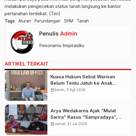
melakukan pengecekan status tanah langsung ke kantor
pertanahan terdekat. (Tim)
Tags
Aturan
Perundangan
SHM
Tanah
Penulis
Admin
Pesonamu Inspirasiku
ARTIKEL TERKAIT
Kuasa Hukum Sebut Warisan
Belum Tentu Jatuh ke Anak
Kandung, Jero Mangku “Merusak
calendar_month
Senin, 3 Agt 2026
Banten Itu Penghinaan”
Arya Wedakarna Ajak “Mulat
Sarira” Kasus “Sampradaya”,
Buka Ashram Untuk Spiritual
calendar_month
Jumat, 31 Jul 2026
Tourism