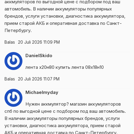
аккмуляторов
по выгодной цене с подбором под ваш
автомобиль. В наличии аккумуляторы популярных
брендов, услуги установки, диагностика аккумулятора,
прием старой АКБ и оперативная доставка по Санкт-
Петербургу.
Balas
20 Juli 2026 11:09 PM
DanielSkido
лента х20н80 купить
лента 08х18н10
Balas
20 Juli 2026 11:07 PM
Michaelmyday
Нужен аккмулятор?
магазин аккумуляторов
спб
по выгодной цене с подбором под ваш автомобиль.
В наличии аккумуляторы популярных брендов, услуги
установки, диагностика аккумулятора, прием старой
АКБ и оперативная доставка по Санкт-Петербургу.