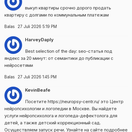
выкуп квартиры срочно дорого
продать
квартиру с долгами по коммунальным платежам
Balas
27 Juli 2026 5:19 PM
HarveyDaply
Best selection of the day:
seo-статья под
яндекс за 20 минут: от семантики до публикации с
нейросетями
Balas
27 Juli 2026 1:45 PM
KevinBeafe
Посетите
https://neuropsy-centr.ru/
это Центр
нейропсихологии и логопедии в Москве. Вы найдете
услуги нейропсихолога и логопеда-дефектолога для
детей, а также детский коррекционный сад.
Осуществляем запуск речи. Узнайте на сайте подробнее