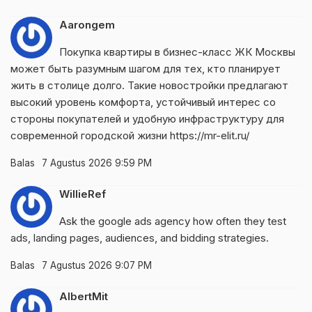
Aarongem
Покупка квартиры в бизнес-класс ЖК Москвы
может быть разумным шагом для тех, кто планирует
жить в столице долго. Такие новостройки предлагают
высокий уровень комфорта, устойчивый интерес со
стороны покупателей и удобную инфраструктуру для
современной городской жизни
https://mr-elit.ru/
Balas
7 Agustus 2026 9:59 PM
WillieRef
Ask the
google ads agency
how often they test
ads, landing pages, audiences, and bidding strategies.
Balas
7 Agustus 2026 9:07 PM
AlbertMit