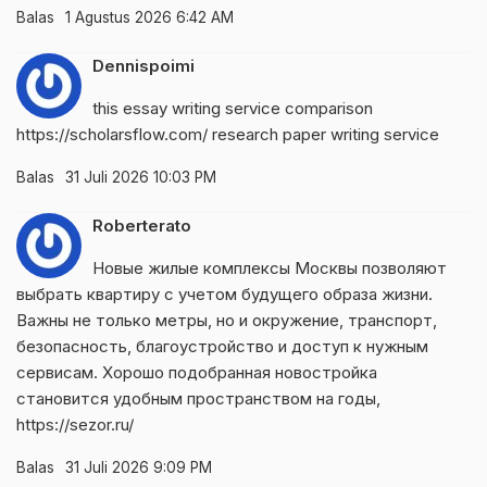
Balas
1 Agustus 2026 6:42 AM
Dennispoimi
this essay writing service comparison
https://scholarsflow.com/
research paper writing service
Balas
31 Juli 2026 10:03 PM
Roberterato
Новые жилые комплексы Москвы позволяют
выбрать квартиру с учетом будущего образа жизни.
Важны не только метры, но и окружение, транспорт,
безопасность, благоустройство и доступ к нужным
сервисам. Хорошо подобранная новостройка
становится удобным пространством на годы,
https://sezor.ru/
Balas
31 Juli 2026 9:09 PM