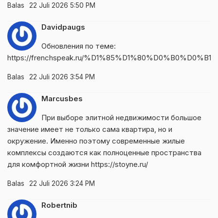
Balas
22 Juli 2026 5:50 PM
Davidpaugs
Обновления по теме:
https://frenchspeak.ru/%D1%85%D1%80%D0%B0%D0%
Balas
22 Juli 2026 3:54 PM
Marcusbes
При выборе элитной недвижимости большое
значение имеет не только сама квартира, но и
окружение. Именно поэтому современные жилые
комплексы создаются как полноценные пространства
для комфортной жизни
https://stoyne.ru/
Balas
22 Juli 2026 3:24 PM
Robertnib