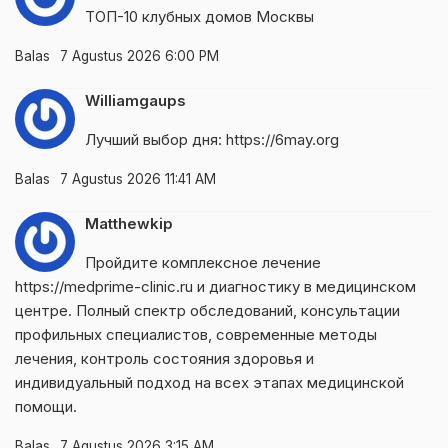
ТОП-10 клубных домов Москвы
Balas
7 Agustus 2026 6:00 PM
Williamgaups
Лучший выбор дня:
https://6may.org
Balas
7 Agustus 2026 11:41 AM
Matthewkip
Пройдите комплексное лечение
https://medprime-clinic.ru
и диагностику в медицинском
центре. Полный спектр обследований, консультации
профильных специалистов, современные методы
лечения, контроль состояния здоровья и
индивидуальный подход на всех этапах медицинской
помощи.
Balas
7 Agustus 2026 3:15 AM