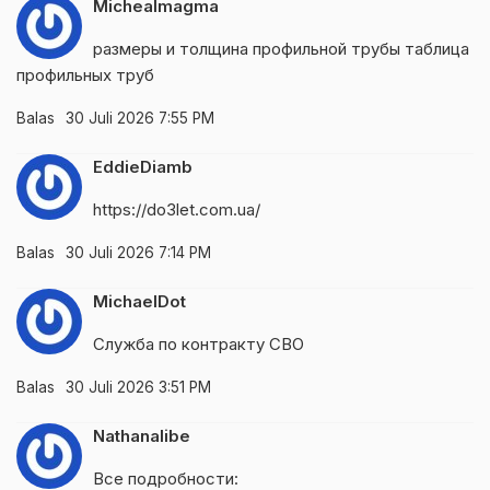
Michealmagma
размеры и толщина профильной трубы
таблица
профильных труб
Balas
30 Juli 2026 7:55 PM
EddieDiamb
https://do3let.com.ua/
Balas
30 Juli 2026 7:14 PM
MichaelDot
Служба по контракту СВО
Balas
30 Juli 2026 3:51 PM
Nathanalibe
Все подробности: