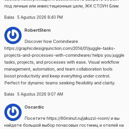
под личные или инвестиционные цели,
ЖК СТОУН Блик
Balas
5 Agustus 2026 8:40 PM
RobertStern
Discover how Comindware
https://graphicdesignjunction.com/2014/01/juggle-tasks-
projects-and-processes-with-comindware/
helps you juggle
tasks, projects, and processes with ease. Visual workflow
management, automation, and team collaboration tools
boost productivity and keep everything under control.
Perfect for dynamic teams seeking flexibility and clarity.
Balas
5 Agustus 2026 9:07 AM
Oscardic
Посетите
https://60minut.ru/jakuzzi-room/
и вы
найдете большой выбор почасовых гостиниц и отелей на