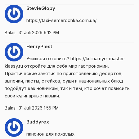
StevieGlopy
https://taxi-semerochka.com.ua/
Balas
31 Juli 2026 6:12 PM
HenryPlest
Учишься готовить?
https://kulinarnye-master-
klassy.ru
откройте для себя мир гастрономии.
Практические занятия по приготовлению десертов,
выпечки, пасты, стейков, суши и национальных блюд
подойдут как новичкам, так и тем, кто хочет повысить
свои кулинарные навыки.
Balas
31 Juli 2026 1:55 PM
Buddyrex
пансион для пожилых