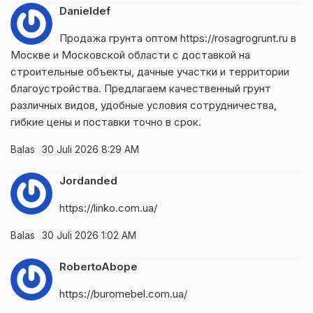
Danieldef
Продажа грунта оптом
https://rosagrogrunt.ru
в
Москве и Московской области с доставкой на
строительные объекты, дачные участки и территории
благоустройства. Предлагаем качественный грунт
различных видов, удобные условия сотрудничества,
гибкие цены и поставки точно в срок.
Balas
30 Juli 2026 8:29 AM
Jordanded
https://linko.com.ua/
Balas
30 Juli 2026 1:02 AM
RobertoAbope
https://buromebel.com.ua/