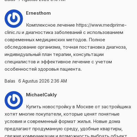
Ernesthom
Комплексное лечение
https://www.medprime-
clinic.ru
и диагностика заболеваний с использованием
современных медицинских методов. Полное
обследование организма, точная постановка диагноза,
индивидуальный план терапии, консультации
специалистов и эффективное лечение с учетом
особенностей здоровья пациента.
Balas
6 Agustus 2026 2:36 AM
MichaelCakly
Купить новостройку в Москве от застройщика
хотят многие покупатели, которые ценят понятные
условия и современный формат жилья. Новые дома
предлагают продуманную среду, удобные квартиры,
свежие коммуникации и возможность выбрать объект