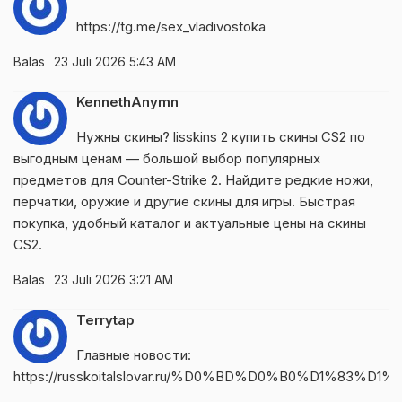
https://tg.me/sex_vladivostoka
Balas
23 Juli 2026 5:43 AM
KennethAnymn
Нужны скины?
lisskins 2
купить скины CS2 по
выгодным ценам — большой выбор популярных
предметов для Counter-Strike 2. Найдите редкие ножи,
перчатки, оружие и другие скины для игры. Быстрая
покупка, удобный каталог и актуальные цены на скины
CS2.
Balas
23 Juli 2026 3:21 AM
Terrytap
Главные новости:
https://russkoitalslovar.ru/%D0%BD%D0%B0%D1%83