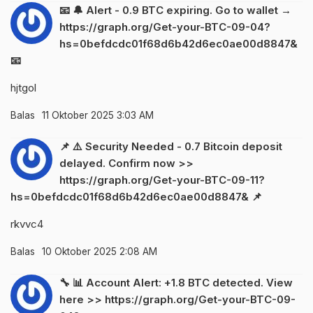
📧 🔔 Alert - 0.9 BTC expiring. Go to wallet →
https://graph.org/Get-your-BTC-09-04?
hs=0befdcdc01f68d6b42d6ec0ae00d8847&
📧
hjtgol
Balas
11 Oktober 2025 3:03 AM
📌 ⚠️ Security Needed - 0.7 Bitcoin deposit
delayed. Confirm now >>
https://graph.org/Get-your-BTC-09-11?
hs=0befdcdc01f68d6b42d6ec0ae00d8847& 📌
rkvvc4
Balas
10 Oktober 2025 2:08 AM
🔧 📊 Account Alert: +1.8 BTC detected. View
here >> https://graph.org/Get-your-BTC-09-