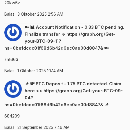
20kw5z
Balas
3 Oktober 2025 2:56 AM
🔑 📊 Account Notification - 0.33 BTC pending.
Finalize transfer => https://graph.org/Get-
your-BTC-09-11?
hs=0befdcdc01f68d6b42d6ec0ae00d8847& 🔑
znt663
Balas
1 Oktober 2025 10:14 AM
📌 💸 BTC Deposit - 1.75 BTC detected. Claim
here >> https://graph.org/Get-your-BTC-09-
04?
hs=0befdcdc01f68d6b42d6ec0ae00d8847& 📌
684209
Balas
21 September 2025 7:46 AM