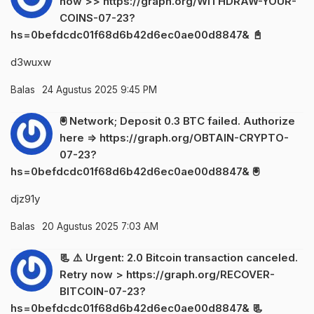
now >> https://graph.org/WITHDRAW-YOUR-
COINS-07-23?
hs=0befdcdc01f68d6b42d6ec0ae00d8847& 📓
d3wuxw
Balas
24 Agustus 2025 9:45 PM
🖲 Network; Deposit 0.3 BTC failed. Authorize
here => https://graph.org/OBTAIN-CRYPTO-
07-23?
hs=0befdcdc01f68d6b42d6ec0ae00d8847& 🖲
djz91y
Balas
20 Agustus 2025 7:03 AM
📃 ⚠️ Urgent: 2.0 Bitcoin transaction canceled.
Retry now > https://graph.org/RECOVER-
BITCOIN-07-23?
hs=0befdcdc01f68d6b42d6ec0ae00d8847& 📃