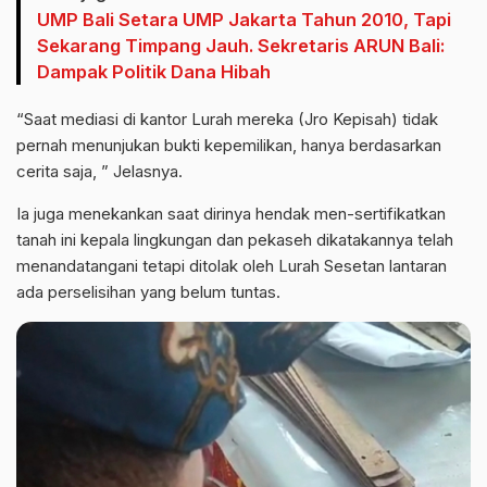
UMP Bali Setara UMP Jakarta Tahun 2010, Tapi
Sekarang Timpang Jauh. Sekretaris ARUN Bali:
Dampak Politik Dana Hibah
“Saat mediasi di kantor Lurah mereka (Jro Kepisah) tidak
pernah menunjukan bukti kepemilikan, hanya berdasarkan
cerita saja, ” Jelasnya.
Ia juga menekankan saat dirinya hendak men-sertifikatkan
tanah ini kepala lingkungan dan pekaseh dikatakannya telah
menandatangani tetapi ditolak oleh Lurah Sesetan lantaran
ada perselisihan yang belum tuntas.