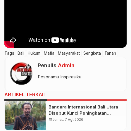
Tags
Bali
Hukum
Mafia
Masyarakat
Sengketa
Tanah
Penulis
Admin
Pesonamu Inspirasiku
ARTIKEL TERKAIT
Bandara Internasional Bali Utara
Disebut Kunci Peningkatan
Pariwisata Indonesia Timur dan
calendar_month
Jumat, 7 Agt 2026
Kapasitas Penerbangan