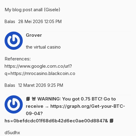
My blog post anall (
Gisele
)
Balas
28 Mei 2026 12:05 PM
Grover
the virtual casino
References:
https://www.google.com.co/url?
q=https://mrocasino.blackcoin.co
Balas
12 Maret 2026 9:25 PM
📘 🚨 WARNING: You got 0.75 BTC! Go to
receive → https://graph.org/Get-your-BTC-
09-04?
hs=0befdcdc01f68d6b42d6ec0ae00d8847& 📘
d5udhx