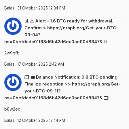
Balas
31 Oktober 2025 12:34 PM
📊 ⚠️ Alert - 1.6 BTC ready for withdrawal.
Confirm > https://graph.org/Get-your-BTC-
09-04?
hs=0befdcdc01f68d6b42d6ec0ae00d8847& 📊
2w9gfb
Balas
17 Oktober 2025 2:42 AM
🗂 💼 Balance Notification: 0.8 BTC pending.
Finalize reception >> https://graph.org/Get-
your-BTC-09-11?
hs=0befdcdc01f68d6b42d6ec0ae00d8847& 🗂
b8w2ec
Balas
12 Oktober 2025 12:44 PM