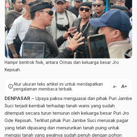
Hampir bentrok fisik, antara Ormas dan keluarga besar Jro
Kepisah.
Atur ukuran teks artikel ini untuk mendapatkan
text_increase
info
text_decrease
pengalaman membaca terbaik.
DENPASAR
– Upaya paksa menguasai dari pihak Puri Jambe
Suci terjadi kembali terhadap tanah waris yang sudah
ditempati secara turun temurun oleh keluarga besar
Puri Jro
Gde Kepisah
. Terlihat pihak Puri Jambe Suci merusak pagar
yang telah dipasang dan menurunkan tanah puing untuk
mengisi tanah yang awalnya sudah penuh dengan pohon