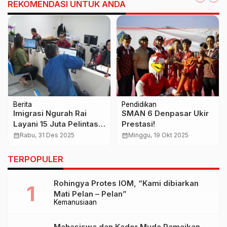
REKOMENDASI UNTUK ANDA
Berita
Pendidikan
Imigrasi Ngurah Rai
SMAN 6 Denpasar Ukir
Layani 15 Juta Pelintas
Prestasi!
Sepanjang 2025, PNBP
calendar_month
Rabu, 31 Des 2025
calendar_month
Minggu, 19 Okt 2025
Tembus Rp1,5 Triliun
TERPOPULER
Rohingya Protes IOM, “Kami dibiarkan
Mati Pelan – Pelan”
Kemanusiaan
Mahasiswa dan Kader Muda Ramaikan