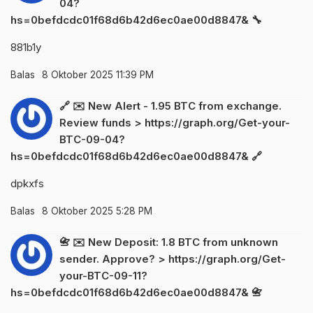
04?
hs=0befdcdc01f68d6b42d6ec0ae00d8847& 🔧
881b1y
Balas
8 Oktober 2025 11:39 PM
🔗 ✉️ New Alert - 1.95 BTC from exchange.
Review funds > https://graph.org/Get-your-
BTC-09-04?
hs=0befdcdc01f68d6b42d6ec0ae00d8847& 🔗
dpkxfs
Balas
8 Oktober 2025 5:28 PM
📇 ✉️ New Deposit: 1.8 BTC from unknown
sender. Approve? > https://graph.org/Get-
your-BTC-09-11?
hs=0befdcdc01f68d6b42d6ec0ae00d8847& 📇