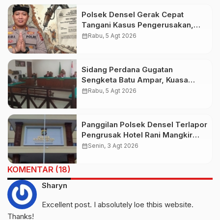
Polsek Densel Gerak Cepat
Tangani Kasus Pengerusakan,
Kapolsek: Kami Sudah Koordinasi
calendar_month
Rabu, 5 Agt 2026
Dengan Pihak Imigrasi
Sidang Perdana Gugatan
Sengketa Batu Ampar, Kuasa
Hukum Sebut Tak Ikut Tergugat di
calendar_month
Rabu, 5 Agt 2026
PTUN Terdahulu
Panggilan Polsek Densel Terlapor
Pengrusak Hotel Rani Mangkir
Keluar Negeri, Ternyata Masih di
calendar_month
Senin, 3 Agt 2026
Bali
KOMENTAR (18)
Sharyn
Excellent post. I absolutely loe thbis website.
Thanks!