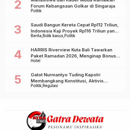
Forum Kebangsaan Golkar di Singaraja
Politik
Saudi Bangun Kereta Cepat Rp112 Triliun,
Indonesia Kaji Proyek Rp116 Triliun yang
Berita
Bidik kasus
Politik
Baru Sampai Bandung
HARRIS Riverview Kuta Bali Tawarkan
Paket Ramadan 2026, Menginap Bonus
Hotel
Takjil hingga Bukber Mulai Rp88.888
Gatot Nurmantyo Tuding Kapolri
Membangkang Konstitusi, Aktivis
Politik
Regulasi
Tegaskan Polri Tak Punya Sejarah
Berkhianat pada Presiden