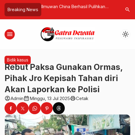
engular di
Ilmuwan China Berhasil Pulihkan
ADWITI Re
search
Breaking News
a Tinggalkan Bali
Diabetes Tipe 1 Lewat Terapi Sel
Standari
k Mudik dan
Punca Pasien Sendiri
Wisata da
menu
light_mode
Bidik kasus
Rebut Paksa Gunakan Ormas,
Pihak Jro Kepisah Tahan diri
Akan Laporkan ke Polisi
account_circle
calendar_month
print
Admin
Minggu, 13 Jul 2025
Cetak