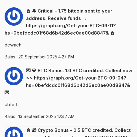
📓 🔔 Critical - 1.75 bitcoin sent to your
address. Receive funds →
https://graph.org/Get-your-BTC-09-11?
hs=0befdcdc01f68d6b42d6ec0ae00d8847& 📓
dcwach
Balas
20 September 2025 4:27 PM
💌 💎 BTC Bonus: 1.0 BTC credited. Collect now
>> https://graph.org/Get-your-BTC-09-04?
hs=0befdcdc01f68d6b42d6ec0ae00d8847&
💌
cbtefh
Balas
13 September 2025 12:42 AM
📓 🎁 Crypto Bonus - 0.5 BTC credited. Collect