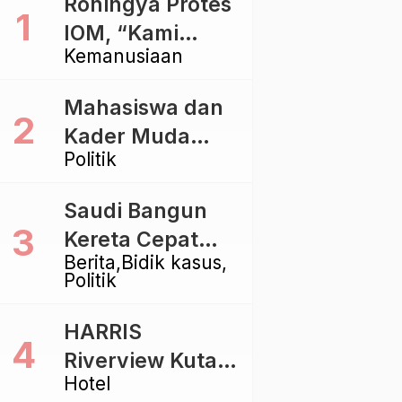
Rohingya Protes
IOM, “Kami
Kemanusiaan
dibiarkan Mati
Pelan – Pelan”
Mahasiswa dan
Kader Muda
Politik
Ramaikan Forum
Kebangsaan
Saudi Bangun
Golkar di
Kereta Cepat
Singaraja
Berita
Bidik kasus
Rp112 Triliun,
Politik
Indonesia Kaji
Proyek Rp116
HARRIS
Triliun yang
Riverview Kuta
Baru Sampai
Hotel
Bali Tawarkan