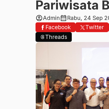
Pariwisata 
account_circle
calendar_month
Admin
Rabu, 24 Sep 
Facebook
Twitter
Threads