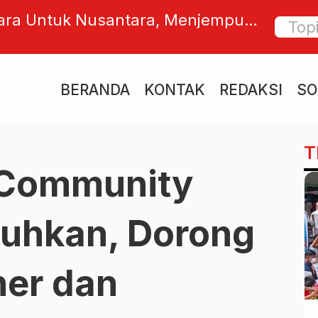
Utara Untuk Nusantara, Menjemput
AHM Da
Tanah Para Sultan
Kehadi
BERANDA
KONTAK
REDAKSI
SO
T
 Community
kuhkan, Dorong
ner dan