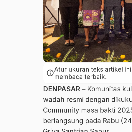
Atur ukuran teks artikel 
info
membaca terbaik.
DENPASAR
– Komunitas kul
wadah resmi dengan dikuk
Community masa bakti 202
berlangsung pada Rabu (24/9
Griya Santrian Sanur.