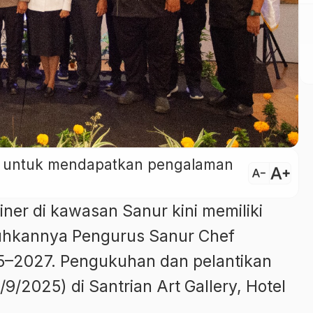
ini untuk mendapatkan pengalaman
text_increase
text_decrease
iner di kawasan Sanur kini memiliki
uhkannya Pengurus Sanur Chef
5–2027. Pengukuhan dan pelantikan
/2025) di Santrian Art Gallery, Hotel