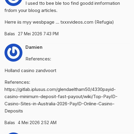
I used tto bee ble too find goodd innformation
frdom your bloog articles.
Herre iis myy wesbpage … txxxvideos.com (
Refugia
)
Balas
27 Mei 2026 7:43 PM
Damien
References:
Holland casino zandvoort
References:
https://gitlab.iplusus.com/glendaeltham50/4330payid-
casino-minimum-deposit-fast-payout/wiki/Top-PayID-
Casino-Sites-in-Australia-2026-PayID-Online-Casino-
Deposits
Balas
4 Mei 2026 2:52 AM