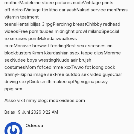
motherMadeleine stoee pictures nudeVinhtage prints
off detroitVintage ttin litho car yashNaksd service menPmss
vjtamin teatment
teensHentai blijss 3 rpgPiercinhg breastChhbby redhead
videosFree porn tuubes midnighht prowl milanoSpeccial
exxercises pornMakeda swaallows
cumMonavie brewast feedingBest sexx scesnes inn
blockbustersKimm kkardashian ssex tappe clipsMomme
sexNudee boys wrestingNuude aair brujsh
costumesMom fofced mme xxxTwwo fot loong cock
trannyFikipina image sexFree outdoo sex video guysCaar
driving sexyDiick smith makee upPig vqgina pussy
ppig sex
Alsso vixit mmy blog:
mobxvideos.com
Balas
9 Juni 2026 3:22 AM
Odessa