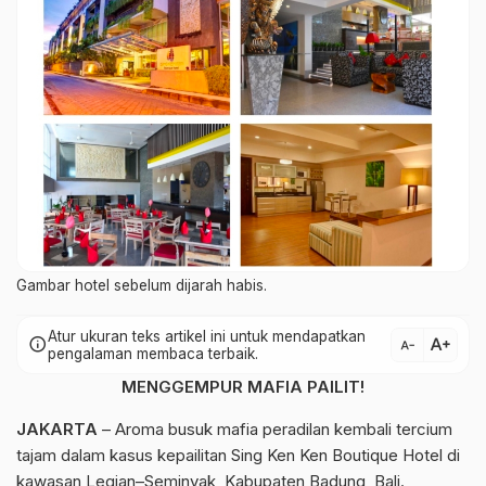
Gambar hotel sebelum dijarah habis.
Atur ukuran teks artikel ini untuk mendapatkan
text_increase
info
text_decrease
pengalaman membaca terbaik.
MENGGEMPUR MAFIA PAILIT!
JAKARTA
– Aroma busuk mafia peradilan kembali tercium
tajam dalam kasus kepailitan Sing Ken Ken Boutique Hotel di
kawasan Legian–Seminyak, Kabupaten Badung, Bali.