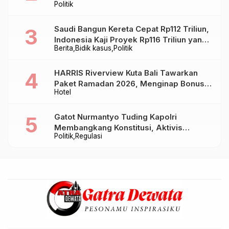
Politik
Saudi Bangun Kereta Cepat Rp112 Triliun,
Indonesia Kaji Proyek Rp116 Triliun yang
Berita
Bidik kasus
Politik
Baru Sampai Bandung
HARRIS Riverview Kuta Bali Tawarkan
Paket Ramadan 2026, Menginap Bonus
Hotel
Takjil hingga Bukber Mulai Rp88.888
Gatot Nurmantyo Tuding Kapolri
Membangkang Konstitusi, Aktivis
Politik
Regulasi
Tegaskan Polri Tak Punya Sejarah
Berkhianat pada Presiden