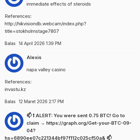
immediate effects of steroids
References:
http://hikvisiondb.webcam/index.php?
title=stokholmstage7807
Balas
14 April 2026 1:39 PM
Alexis
napa valley casino
References:
invastu.kz
Balas
12 Maret 2026 2:17 PM
📫 ❗ ALERT: You were sent 0.75 BTC! Go to
claim → https://graph.org/Get-your-BTC-09-
04?
hs=6890ee07c221344bf97f112c025cf50a& 📫