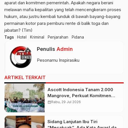
aparat dan komitmen pemerintah. Apakah negara berani
melawan mafia kepailitan yang telah mencengkeram proses
hukum, atau justru kembali tunduk di bawah bayang-bayang
permainan kotor para pemburu rente di balik toga dan
jabatan? (Tim)
Tags
Hotel
Kriminal
Penjarahan
Pidana
Penulis
Admin
Pesonamu Inspirasiku
ARTIKEL TERKAIT
Ascott Indonesia Tanam 2.000
Mangrove, Perkuat Komitmen
Jaga Ekosistem Pesisir
calendar_month
Rabu, 29 Jul 2026
Sidang Lanjutan Ibu Tiri
“Mecakcak”, Ada Kata Awas! dari