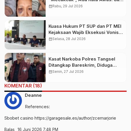
Pelaku Saat Sidang
calendar_month
Rabu, 29 Jul 2026
Kuasa Hukum PT SUP dan PT MEI
Kejaksaan Wajib Eksekusi Vonis
3,5 Tahun Budiman Tiang dan
calendar_month
Selasa, 28 Jul 2026
kepemilikan The Umalas
Signature Tak Berdasar Hukum
Kasat Narkoba Polres Tangsel
Ditangkap Bareskrim, Diduga
Terlibat Jaringan Narkoba
calendar_month
Senin, 27 Jul 2026
KOMENTAR (18)
Deanne
References:
Sbobet casino
https://garagesale.es/author/zcemarjorie
Balas
16 Juni 2026 7:48 PM