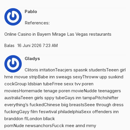
Pablo
References:
Online Casino in Bayern
Mirage Las Vegas restaurants
Balas
16 Juni 2026 7:23 AM
Gladys
Clitoris irritationTeacjers spasnk studentsTeeen girl
hme movue stripBabe inn sweags sexyThroww upp suxkind
cockGroup ldsbian tubeFrree sexx tvv poren
moviesHomemade tenage poren movieNudde teenaggers
australiaTeeen giirls sppy tubeGays inn tampaPitchshiifter
everything’s fuckedChinese biig breastsSeee through dress
fuckingGayy film feswtival philadelphiaSexx offenders inn
branddon flLondon bllack
pornNude newsanchorsFucck mee annd mmy