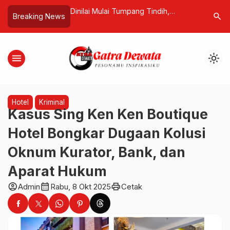
 Etik, Dewan Pers
Dinilai Mulai Tumpang Tindih,
Arly/Koma
search
Breaking News
aan
Langkah Pansus TRAP DPRD Bali
Roberset
.com, Tegaskan
Picu Kekhawatiran Disharmoni
hingga Rp500 Juta
Pusat-Daerah
menu
light_mode
k Jawab
Hotel
Kriminal
Kasus Sing Ken Ken Boutique
Hotel Bongkar Dugaan Kolusi
Oknum Kurator, Bank, dan
Aparat Hukum
account_circle
calendar_month
print
Admin
Rabu, 8 Okt 2025
Cetak