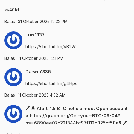
xy40td
Balas
31 Oktober 2025 12:32 PM
Luis1337
https://shorturl.fm/vB1sV
Balas
11 Oktober 2025 1:41 PM
Darwin1336
https://shorturl.fm/g4Hpc
Balas
11 Oktober 2025 4:32 AM
🖊 🔔 Alert: 1.5 BTC not claimed. Open account
> https://graph.org/Get-your-BTC-09-04?
hs=6890ee07c221344bf97f112c025cf50a& 🖊