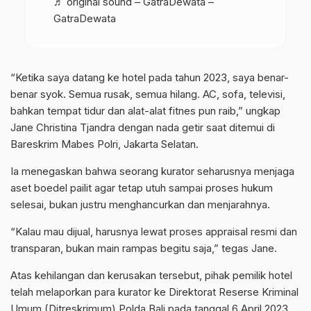
♬ original sound – GatraDewata –
GatraDewata
“Ketika saya datang ke hotel pada tahun 2023, saya benar-
benar syok. Semua rusak, semua hilang. AC, sofa, televisi,
bahkan tempat tidur dan alat-alat fitnes pun raib,” ungkap
Jane Christina Tjandra dengan nada getir saat ditemui di
Bareskrim Mabes Polri, Jakarta Selatan.
Ia menegaskan bahwa seorang kurator seharusnya menjaga
aset boedel pailit agar tetap utuh sampai proses hukum
selesai, bukan justru menghancurkan dan menjarahnya.
“Kalau mau dijual, harusnya lewat proses appraisal resmi dan
transparan, bukan main rampas begitu saja,” tegas Jane.
Atas kehilangan dan kerusakan tersebut, pihak pemilik hotel
telah melaporkan para kurator ke Direktorat Reserse Kriminal
Umum (Ditreskrimum) Polda Bali pada tanggal 6 April 2023