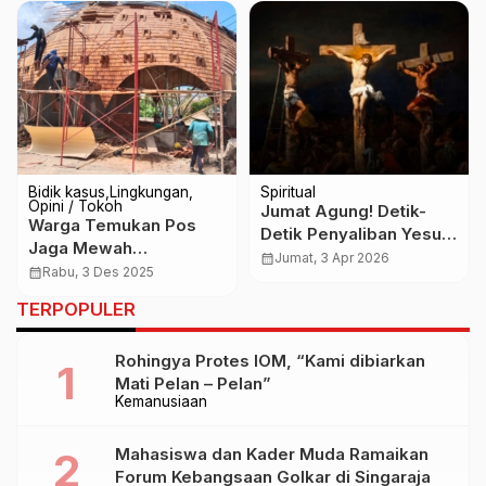
Bidik kasus
Lingkungan
Spiritual
Opini / Tokoh
Jumat Agung! Detik-
Warga Temukan Pos
Detik Penyaliban Yesus
Jaga Mewah
Kristus dan Makna
calendar_month
Jumat, 3 Apr 2026
Normalisasi Tukad
calendar_month
Rabu, 3 Des 2025
Pengorbanan yang
Ngenjung, Dugaan Buat
Abadi
TERPOPULER
Kontrol Keluar Masuk
Rohingya Protes IOM, “Kami dibiarkan
Mati Pelan – Pelan”
Kemanusiaan
Mahasiswa dan Kader Muda Ramaikan
Forum Kebangsaan Golkar di Singaraja