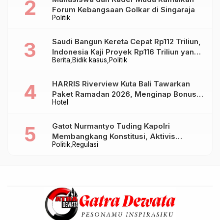
Forum Kebangsaan Golkar di Singaraja
Politik
Saudi Bangun Kereta Cepat Rp112 Triliun,
Indonesia Kaji Proyek Rp116 Triliun yang
Berita
Bidik kasus
Politik
Baru Sampai Bandung
HARRIS Riverview Kuta Bali Tawarkan
Paket Ramadan 2026, Menginap Bonus
Hotel
Takjil hingga Bukber Mulai Rp88.888
Gatot Nurmantyo Tuding Kapolri
Membangkang Konstitusi, Aktivis
Politik
Regulasi
Tegaskan Polri Tak Punya Sejarah
Berkhianat pada Presiden