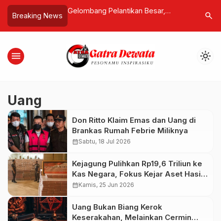
n Terencana Antar
Gelombang Pelantikan Besar,
Abian Klu
search
Breaking News
n Jalur Restoratif
Prabowo Tegaskan Arah
14 Bespok
Diminta Bijak
Pemerintahan
a Luxurio
menu
light_mode
Uang
Don Ritto Klaim Emas dan Uang di
Brankas Rumah Febrie Miliknya
calendar_month
Sabtu, 18 Jul 2026
Kejagung Pulihkan Rp19,6 Triliun ke
Kas Negara, Fokus Kejar Aset Hasil
Kejahatan
calendar_month
Kamis, 25 Jun 2026
Uang Bukan Biang Kerok
Keserakahan, Melainkan Cermin