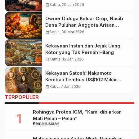
Karakter Manusia
calendar_month
Sabtu, 20 Jun 2026
Owner Diduga Keluar Grup, Nasib
Dana Puluhan Anggota Arisan
Twins_SJ Menggantung
calendar_month
Senin, 30 Mar 2026
Kekayaan Instan dan Jejak Uang
Kotor yang Tak Pernah Hilang
calendar_month
Kamis, 15 Jan 2026
Kekayaan Satoshi Nakamoto
Kembali Tembus US$102 Miliar
Seiring Rebound Bitcoin Awal Tahun
calendar_month
Rabu, 7 Jan 2026
TERPOPULER
Rohingya Protes IOM, “Kami dibiarkan
Mati Pelan – Pelan”
Kemanusiaan
Mahasiswa dan Kader Muda Ramaikan