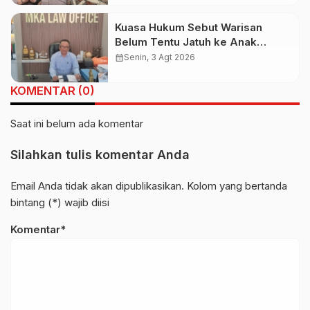
Kuasa Hukum Sebut Warisan
Belum Tentu Jatuh ke Anak
Kandung, Jero Mangku “Merusak
calendar_month
Senin, 3 Agt 2026
Banten Itu Penghinaan”
KOMENTAR (0)
Saat ini belum ada komentar
Silahkan tulis komentar Anda
Email Anda tidak akan dipublikasikan. Kolom yang bertanda
bintang (*) wajib diisi
Komentar*