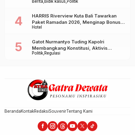
Berita
Bidik kasus
Politik
Baru Sampai Bandung
HARRIS Riverview Kuta Bali Tawarkan
Paket Ramadan 2026, Menginap Bonus
Hotel
Takjil hingga Bukber Mulai Rp88.888
Gatot Nurmantyo Tuding Kapolri
Membangkang Konstitusi, Aktivis
Politik
Regulasi
Tegaskan Polri Tak Punya Sejarah
Berkhianat pada Presiden
Beranda
Kontak
Redaksi
Souvenir
Tentang Kami