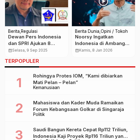
Berita
Regulasi
Berita Dunia
Opini / Tokoh
Dewan Pers Indonesia
Noorsy Ingatkan
dan SPRI Ajukan 8
Indonesia di Ambang
Tuntutan kepada
Krisis Kedaulatan Akibat
calendar_month
Selasa, 9 Sep 2025
calendar_month
Kamis, 8 Jan 2026
Presiden Prabowo
Tekanan Global dan
TERPOPULER
Krisis Moral
Rohingya Protes IOM, “Kami dibiarkan
Mati Pelan – Pelan”
Kemanusiaan
Mahasiswa dan Kader Muda Ramaikan
Forum Kebangsaan Golkar di Singaraja
Politik
Saudi Bangun Kereta Cepat Rp112 Triliun,
Indonesia Kaji Proyek Rp116 Triliun yang