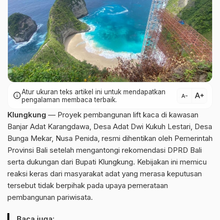
Atur ukuran teks artikel ini untuk mendapatkan
text_increase
info
text_decrease
pengalaman membaca terbaik.
Klungkung
— Proyek pembangunan lift kaca di kawasan
Banjar Adat Karangdawa, Desa Adat Dwi Kukuh Lestari, Desa
Bunga Mekar, Nusa Penida, resmi dihentikan oleh Pemerintah
Provinsi Bali setelah mengantongi rekomendasi DPRD Bali
serta dukungan dari Bupati Klungkung. Kebijakan ini memicu
reaksi keras dari masyarakat adat yang merasa keputusan
tersebut tidak berpihak pada upaya pemerataan
pembangunan pariwisata.
Baca juga: