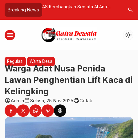
embangkan Senjata AI Anti-
Waisak, Momentum Menebar Cint
search
Breaking News
ne, Mampu Lumpuhkan 50
Kasih dan Merenungi Makna
ne Tanpa Tembakan
Kehidupan
menu
light_mode
Regulasi
Warta Desa
Warga Adat Nusa Penida
Lawan Penghentian Lift Kaca di
Kelingking
account_circle
calendar_month
print
Admin
Selasa, 25 Nov 2025
Cetak