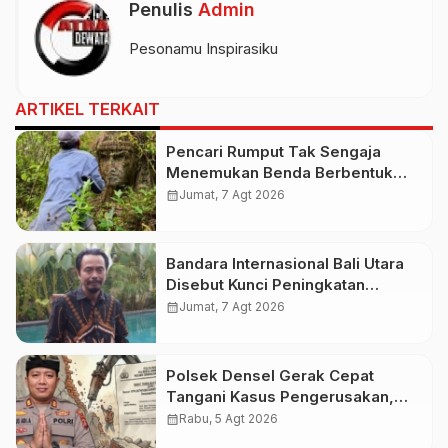
Penulis
Admin
Pesonamu Inspirasiku
ARTIKEL TERKAIT
Pencari Rumput Tak Sengaja
Menemukan Benda Berbentuk
Wajah yang Diduga Patung Kuno
calendar_month
Jumat, 7 Agt 2026
Bandara Internasional Bali Utara
Disebut Kunci Peningkatan
Pariwisata Indonesia Timur dan
calendar_month
Jumat, 7 Agt 2026
Kapasitas Penerbangan
Polsek Densel Gerak Cepat
Tangani Kasus Pengerusakan,
Kapolsek: Kami Sudah Koordinasi
calendar_month
Rabu, 5 Agt 2026
Dengan Pihak Imigrasi