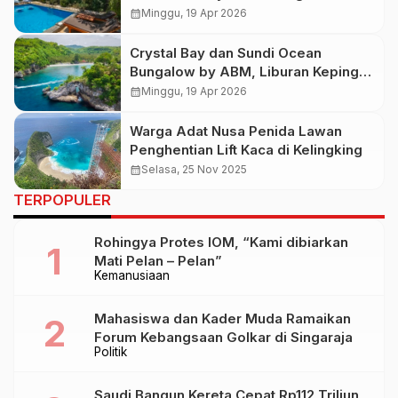
Sentuhan Coffee & Local Experience
calendar_month
Minggu, 19 Apr 2026
Crystal Bay dan Sundi Ocean
Bungalow by ABM, Liburan Kepingan
Surga Tropis di Nusa Penida
calendar_month
Minggu, 19 Apr 2026
Warga Adat Nusa Penida Lawan
Penghentian Lift Kaca di Kelingking
calendar_month
Selasa, 25 Nov 2025
TERPOPULER
Rohingya Protes IOM, “Kami dibiarkan
Mati Pelan – Pelan”
Kemanusiaan
Mahasiswa dan Kader Muda Ramaikan
Forum Kebangsaan Golkar di Singaraja
Politik
Saudi Bangun Kereta Cepat Rp112 Triliun,