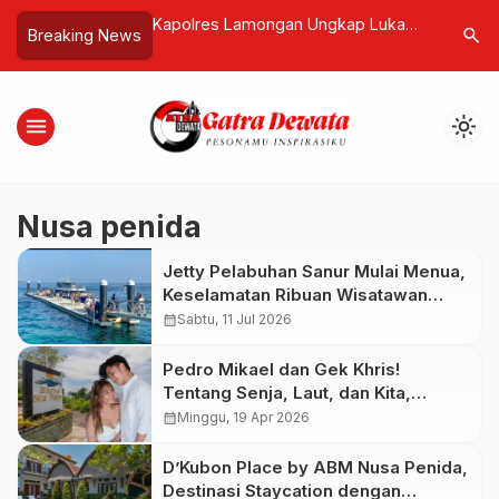
k dengan Polisi:
Kapolres Lamongan Ungkap Luka
Bendesa 
search
Breaking News
arus Ditilang?
Lama Pelayanan Polisi: Lapor
Aspirasi
Sepeda Hilang, Empati Justru Absen
Ditutup T
menu
light_mode
Nusa penida
Jetty Pelabuhan Sanur Mulai Menua,
Keselamatan Ribuan Wisatawan
Harus Jadi Prioritas
calendar_month
Sabtu, 11 Jul 2026
Pedro Mikael dan Gek Khris!
Tentang Senja, Laut, dan Kita,
Liburan Romantis di D’Arya Sea View
calendar_month
Minggu, 19 Apr 2026
by ABM
D’Kubon Place by ABM Nusa Penida,
Destinasi Staycation dengan