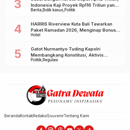
Indonesia Kaji Proyek Rp116 Triliun yang
Berita
Bidik kasus
Politik
Baru Sampai Bandung
HARRIS Riverview Kuta Bali Tawarkan
Paket Ramadan 2026, Menginap Bonus
Hotel
Takjil hingga Bukber Mulai Rp88.888
Gatot Nurmantyo Tuding Kapolri
Membangkang Konstitusi, Aktivis
Politik
Regulasi
Tegaskan Polri Tak Punya Sejarah
Berkhianat pada Presiden
Beranda
Kontak
Redaksi
Souvenir
Tentang Kami