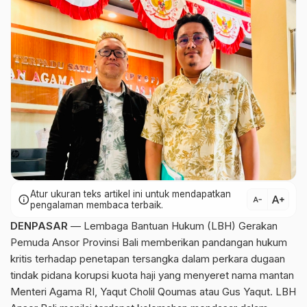
Atur ukuran teks artikel ini untuk mendapatkan
text_increase
info
text_decrease
pengalaman membaca terbaik.
DENPASAR
— Lembaga Bantuan Hukum (LBH) Gerakan
Pemuda Ansor Provinsi Bali memberikan pandangan hukum
kritis terhadap penetapan tersangka dalam perkara dugaan
tindak pidana korupsi kuota haji yang menyeret nama mantan
Menteri Agama RI, Yaqut Cholil Qoumas atau Gus Yaqut. LBH