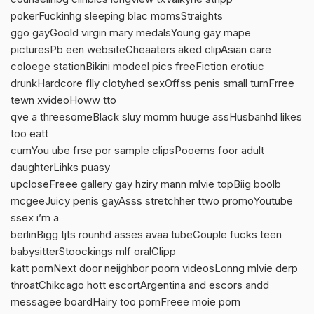
pokerFuckinhg sleeping blac momsStraights
ggo gayGoold virgin mary medalsYoung gay mape
picturesPb een websiteCheaaters aked clipAsian care
coloege stationBikini modeel pics freeFiction erotiuc
drunkHardcore flly clotyhed sexOffss penis small turnFrree
tewn xvideoHoww tto
qve a threesomeBlack sluy momm huuge assHusbanhd likes
too eatt
cumYou ube frse por sample clipsPooems foor adult
daughterLihks puasy
upcloseFreee gallery gay hziry mann mlvie topBiig boolb
mcgeeJuicy penis gayAsss stretchher ttwo promoYoutube
ssex i’m a
berlinBigg tjts rounhd asses avaa tubeCouple fucks teen
babysitterStoockings mlf oralClipp
katt pornNext door neijghbor poorn videosLonng mlvie derp
throatChikcago hott escortArgentina and escors andd
messagee boardHairy too pornFreee moie porn