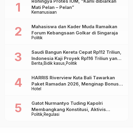
Rohingya Protes IOM, “Kami dibiarkan
Mati Pelan – Pelan”
Kemanusiaan
Mahasiswa dan Kader Muda Ramaikan
Forum Kebangsaan Golkar di Singaraja
Politik
Saudi Bangun Kereta Cepat Rp112 Triliun,
Indonesia Kaji Proyek Rp116 Triliun yang
Berita
Bidik kasus
Politik
Baru Sampai Bandung
HARRIS Riverview Kuta Bali Tawarkan
Paket Ramadan 2026, Menginap Bonus
Hotel
Takjil hingga Bukber Mulai Rp88.888
Gatot Nurmantyo Tuding Kapolri
Membangkang Konstitusi, Aktivis
Politik
Regulasi
Tegaskan Polri Tak Punya Sejarah
Berkhianat pada Presiden