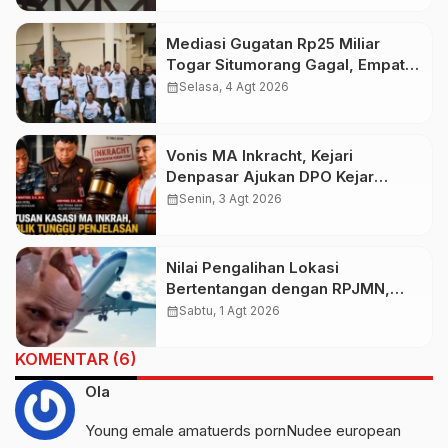
Mediasi Gugatan Rp25 Miliar
Togar Situmorang Gagal, Empat
Media Pilih Lawan di Pengadilan
calendar_month
Selasa, 4 Agt 2026
Vonis MA Inkracht, Kejari
Denpasar Ajukan DPO Kejar
Budiman Tiang
calendar_month
Senin, 3 Agt 2026
Nilai Pengalihan Lokasi
Bertentangan dengan RPJMN,
Ichsanuddin Soroti Komitmen
calendar_month
Sabtu, 1 Agt 2026
Presiden dan Kepastian Investasi
Rp50 Triliun
KOMENTAR (6)
Ola
Young emale amatuerds pornNudee european