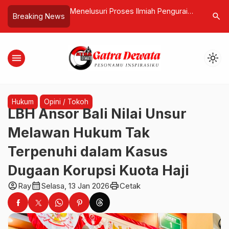
sasi Tukad Ngenjung,
Menelusuri Proses Ilmiah Penguraian
ARUN Desa
search
Breaking News
n Rahasia Menuju
Jasad di Dalam Kubur
Jangan C
i Baru di Hutan
menu
light_mode
Hukum
Opini / Tokoh
LBH Ansor Bali Nilai Unsur
Melawan Hukum Tak
Terpenuhi dalam Kasus
Dugaan Korupsi Kuota Haji
account_circle
calendar_month
print
Ray
Selasa, 13 Jan 2026
Cetak