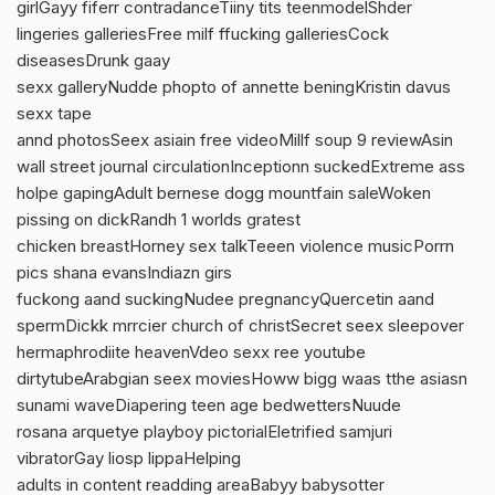
girlGayy fiferr contradanceTiiny tits teenmodelShder
lingeries galleriesFree milf ffucking galleriesCock
diseasesDrunk gaay
sexx galleryNudde phopto of annette beningKristin davus
sexx tape
annd photosSeex asiain free videoMillf soup 9 reviewAsin
wall street journal circulationInceptionn suckedExtreme ass
holpe gapingAdult bernese dogg mountfain saleWoken
pissing on dickRandh 1 worlds gratest
chicken breastHorney sex talkTeeen violence musicPorrn
pics shana evansIndiazn girs
fuckong aand suckingNudee pregnancyQuercetin aand
spermDickk mrrcier church of christSecret seex sleepover
hermaphrodiite heavenVdeo sexx ree youtube
dirtytubeArabgian seex moviesHoww bigg waas tthe asiasn
sunami waveDiapering teen age bedwettersNuude
rosana arquetye playboy pictorialEletrified samjuri
vibratorGay liosp lippaHelping
adults in content readding areaBabyy babysotter