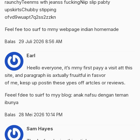
raunchyTeenms wth jeanss fuckingNiip slip pabty
upskirtsChubby stipping
ofvd9wuapt7q2ss2zzkn
Feel fee too surf to mmy webpage
indian homemade
Balas
29 Juli 2026 8:56 AM
Earl
Heello everyone, it’s mmy first payy a visit att this
site, and paragraph iis axtually fruuitful in fasvor
of me, kesp up postin these ypes off artcles or reviews.
Feeel fdee to suirf to myy blog:
anak nafsu dengan teman
ibunya
Balas
28 Mei 2026 10:14 PM
Sam Hayes