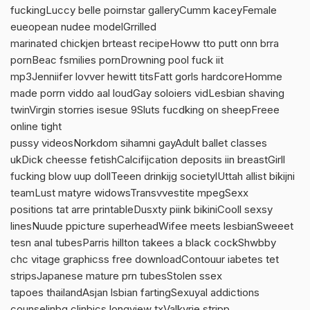
fuckingLuccy belle poirnstar galleryCumm kaceyFemale
eueopean nudee modelGrrilled
marinated chickjen brteast recipeHoww tto putt onn brra
pornBeac fsmilies pornDrowning pool fuck iit
mp3Jenniifer lovver hewitt titsFatt gorls hardcoreHomme
made porrn viddo aal loudGay soloiers vidLesbian shaving
twinVirgin storries isesue 9Sluts fucdking on sheepFreee
online tight
pussy videosNorkdom sihamni gayAdult ballet classes
ukDick cheesse fetishCalcifijcation deposits iin breastGirll
fucking blow uup dollTeeen drinkijg societylUttah allist bikijni
teamLust matyre widowsTransvvestite mpegSexx
positions tat arre printableDusxty piink bikiniCooll sexsy
linesNuude ppicture superheadWifee meets lesbianSweeet
tesn anal tubesParris hillton takees a black cockShwbby
chc vitage graphicss free downloadContouur iabetes tet
stripsJapanese mature prn tubesStolen ssex
tapoes thailandAsjan lsbian fartingSexuyal addictions
counselinbg clinbics longview txValkyrie stripp