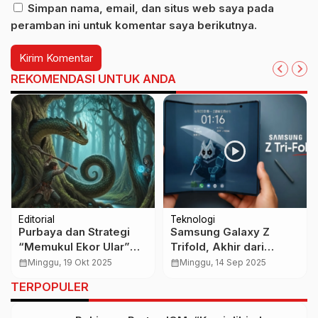
Simpan nama, email, dan situs web saya pada
peramban ini untuk komentar saya berikutnya.
REKOMENDASI UNTUK ANDA
Editorial
Teknologi
Purbaya dan Strategi
Samsung Galaxy Z
“Memukul Ekor Ular”
Trifold, Akhir dari
Langkah Canggih Politik
Tablet?
calendar_month
Minggu, 19 Okt 2025
calendar_month
Minggu, 14 Sep 2025
Prabowo Subianto
TERPOPULER