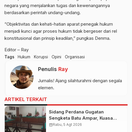
negara yang menjalankan tugas dan kewenangannya
berdasarkan perintah undang-undang.
“Objektivitas dan kehati-hatian aparat penegak hukum
menjadi kunci agar proses hukum tidak bergeser dari rel
konstitusional dan prinsip keadilan,” pungkas Denma.
Editor – Ray
Tags
Hukum
Korupsi
Opini
Organisasi
Penulis
Ray
Jurnalis! Ajang silahturahmi dengan segala
elemen.
ARTIKEL TERKAIT
Sidang Perdana Gugatan
Sengketa Batu Ampar, Kuasa
Hukum Sebut Tak Ikut Tergugat di
calendar_month
Rabu, 5 Agt 2026
PTUN Terdahulu