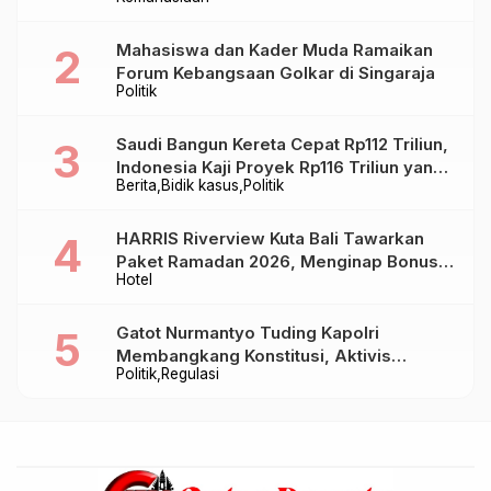
Mahasiswa dan Kader Muda Ramaikan
Forum Kebangsaan Golkar di Singaraja
Politik
Saudi Bangun Kereta Cepat Rp112 Triliun,
Indonesia Kaji Proyek Rp116 Triliun yang
Berita
Bidik kasus
Politik
Baru Sampai Bandung
HARRIS Riverview Kuta Bali Tawarkan
Paket Ramadan 2026, Menginap Bonus
Hotel
Takjil hingga Bukber Mulai Rp88.888
Gatot Nurmantyo Tuding Kapolri
Membangkang Konstitusi, Aktivis
Politik
Regulasi
Tegaskan Polri Tak Punya Sejarah
Berkhianat pada Presiden