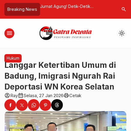
tik-Detik
Diduga Rusak Nama Baik! Media
SBA Gelar 
search
Breaking News
…
s Kristus dan Makna
Siber Langgar Kode Etik, Dewan
Legacy” d
ng Abadi
Pers Wajibkan Buat Hak Jawab
Diri dan 
menu
light_mode
Hukum
Langgar Ketertiban Umum di
Badung, Imigrasi Ngurah Rai
Deportasi WN Korea Selatan
account_circle
calendar_month
print
Ray
Selasa, 27 Jan 2026
Cetak