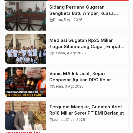
Sidang Perdana Gugatan
Sengketa Batu Ampar, Kuasa
Hukum Sebut Tak Ikut Tergugat di
calendar_month
Rabu, 5 Agt 2026
PTUN Terdahulu
Mediasi Gugatan Rp25 Miliar
Togar Situmorang Gagal, Empat
Media Pilih Lawan di Pengadilan
calendar_month
Selasa, 4 Agt 2026
Vonis MA Inkracht, Kejari
Denpasar Ajukan DPO Kejar
Budiman Tiang
calendar_month
Senin, 3 Agt 2026
Tergugat Mangkir, Gugatan Aset
Rp18 Miliar Seret PT EMI Berlanjut
calendar_month
Jumat, 31 Jul 2026