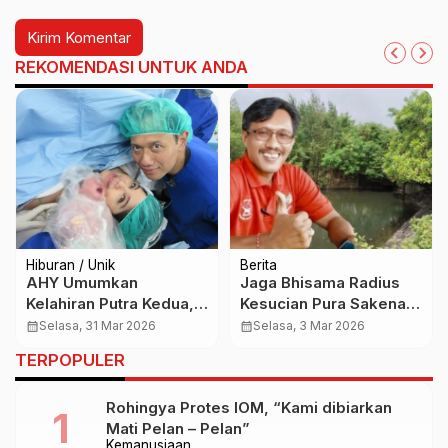
REKOMENDASI UNTUK ANDA
Hiburan / Unik
Berita
AHY Umumkan
Jaga Bhisama Radius
Kelahiran Putra Kedua,
Kesucian Pura Sakenan,
Arjuna
KEK Kura-Kura Bali Pasti
calendar_month
Selasa, 31 Mar 2026
calendar_month
Selasa, 3 Mar 2026
Hanyokrokusumo
Rahayu
TERPOPULER
Yudhoyono
Rohingya Protes IOM, “Kami dibiarkan
Mati Pelan – Pelan”
Kemanusiaan