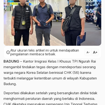
Atur ukuran teks artikel ini untuk mendapatkan
text_increase
info
text_decrease
pengalaman membaca terbaik.
BADUNG
– Kantor Imigrasi Kelas I Khusus TPI Ngurah Rai
mengambil tindakan tegas dengan mendeportasi seorang
warga negara Korea Selatan berinisial CHK (56) karena
terbukti melanggar ketentiban umum di wilayah Kabupaten
Badung.
Deportasi dilakukan setelah yang bersangkutan dinilai tidak
menghormati peraturan daerah yang berlaku di Indonesia.
CHK diketahui merupakan pemegang Izin Tinggal Terbatas