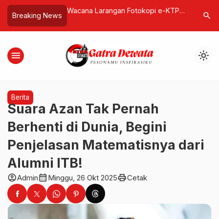
Larangan Fotokopi e-KTP
Komisi I DPRD Rote Ndao Desak
SB
search
Breaking News
radoks Digitalisasi Layanan
Bupati Nonaktifkan 42 Kepala Desa
Le
Terkait Penyelewengan Dana Desa
Di
menu
light_mode
Berita
Suara Azan Tak Pernah
Berhenti di Dunia, Begini
Penjelasan Matematisnya dari
Alumni ITB!
account_circle
calendar_month
print
Admin
Minggu, 26 Okt 2025
Cetak