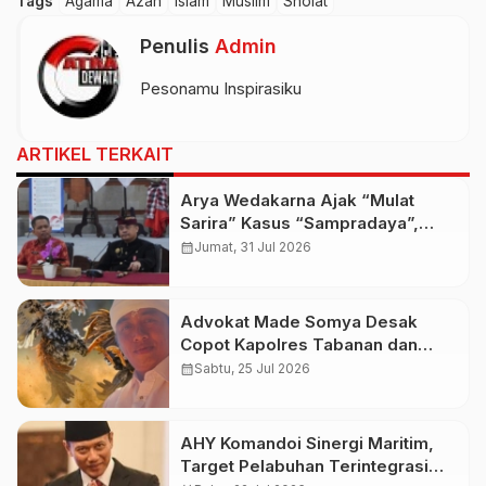
Tags
Agama
Azan
Islam
Muslim
Sholat
Penulis
Admin
Pesonamu Inspirasiku
ARTIKEL TERKAIT
Arya Wedakarna Ajak “Mulat
Sarira” Kasus “Sampradaya”,
Buka Ashram Untuk Spiritual
calendar_month
Jumat, 31 Jul 2026
Tourism
Advokat Made Somya Desak
Copot Kapolres Tabanan dan
Kapolsek Baturiti Usai Amuk
calendar_month
Sabtu, 25 Jul 2026
Massa
AHY Komandoi Sinergi Maritim,
Target Pelabuhan Terintegrasi