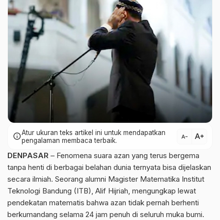
Atur ukuran teks artikel ini untuk mendapatkan
text_increase
info
text_decrease
pengalaman membaca terbaik.
DENPASAR
– Fenomena suara azan yang terus bergema
tanpa henti di berbagai belahan dunia ternyata bisa dijelaskan
secara ilmiah. Seorang alumni Magister Matematika Institut
Teknologi Bandung (ITB), Alif Hijriah, mengungkap lewat
pendekatan matematis bahwa azan tidak pernah berhenti
berkumandang selama 24 jam penuh di seluruh muka bumi.