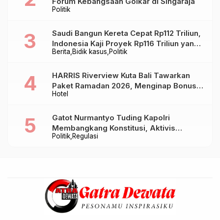
Forum Kebangsaan Golkar di Singaraja
Politik
Saudi Bangun Kereta Cepat Rp112 Triliun,
Indonesia Kaji Proyek Rp116 Triliun yang
Berita
Bidik kasus
Politik
Baru Sampai Bandung
HARRIS Riverview Kuta Bali Tawarkan
Paket Ramadan 2026, Menginap Bonus
Hotel
Takjil hingga Bukber Mulai Rp88.888
Gatot Nurmantyo Tuding Kapolri
Membangkang Konstitusi, Aktivis
Politik
Regulasi
Tegaskan Polri Tak Punya Sejarah
Berkhianat pada Presiden