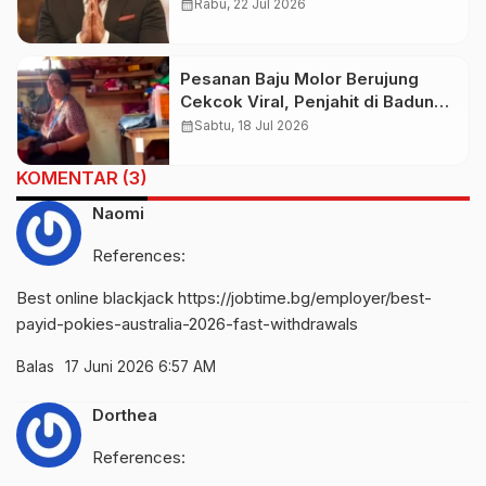
2028
calendar_month
Rabu, 22 Jul 2026
Pesanan Baju Molor Berujung
Cekcok Viral, Penjahit di Badung
Diduga Ucapkan Kata Bernada
calendar_month
Sabtu, 18 Jul 2026
Rasis
KOMENTAR (3)
Naomi
References:
Best online blackjack
https://jobtime.bg/employer/best-
payid-pokies-australia-2026-fast-withdrawals
Balas
17 Juni 2026 6:57 AM
Dorthea
References: