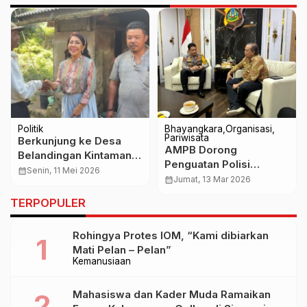
Politik
Bhayangkara
Organisasi
Pariwisata
Berkunjung ke Desa
AMPB Dorong
Belandingan Kintamani,
Penguatan Polisi
Tutik Kusuma Wardhani
calendar_month
Senin, 11 Mei 2026
Pariwisata, Audiensi
calendar_month
Jumat, 13 Mar 2026
Ajak Masyarakat
dengan Kapolda Bali
Terapkan Pola Hidup
TERPOPULER
Bahas Penertiban
Sehat
Wisatawan Asing
Rohingya Protes IOM, “Kami dibiarkan
Mati Pelan – Pelan”
Kemanusiaan
Mahasiswa dan Kader Muda Ramaikan