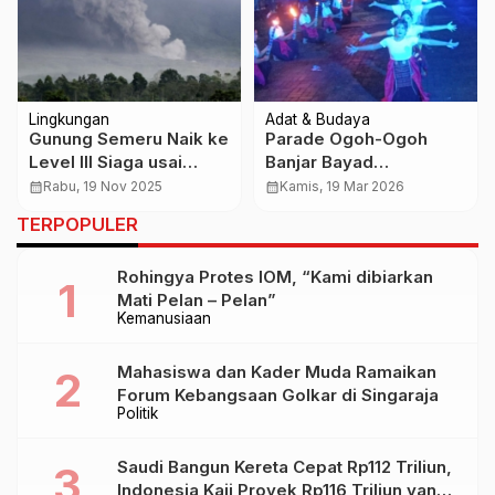
Lingkungan
Adat & Budaya
Gunung Semeru Naik ke
Parade Ogoh-Ogoh
Level III Siaga usai
Banjar Bayad
Erupsi Besar, Awan
Tegalalang, Ritual
calendar_month
Rabu, 19 Nov 2025
calendar_month
Kamis, 19 Mar 2026
Panas Meluncur 8,5 Km
Sakral dan Ajang
TERPOPULER
Kreativitas Pemuda
Jelang Nyepi
Rohingya Protes IOM, “Kami dibiarkan
Mati Pelan – Pelan”
Kemanusiaan
Mahasiswa dan Kader Muda Ramaikan
Forum Kebangsaan Golkar di Singaraja
Politik
Saudi Bangun Kereta Cepat Rp112 Triliun,
Indonesia Kaji Proyek Rp116 Triliun yang