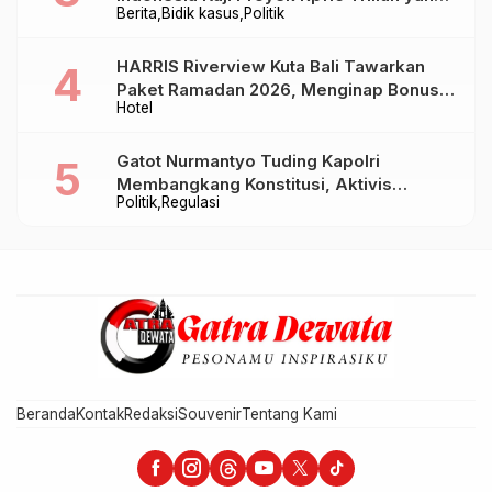
Berita
Bidik kasus
Politik
Baru Sampai Bandung
HARRIS Riverview Kuta Bali Tawarkan
Paket Ramadan 2026, Menginap Bonus
Hotel
Takjil hingga Bukber Mulai Rp88.888
Gatot Nurmantyo Tuding Kapolri
Membangkang Konstitusi, Aktivis
Politik
Regulasi
Tegaskan Polri Tak Punya Sejarah
Berkhianat pada Presiden
Beranda
Kontak
Redaksi
Souvenir
Tentang Kami