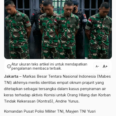
Atur ukuran teks artikel ini untuk mendapatkan
text_increase
info
text_decrease
pengalaman membaca terbaik.
Jakarta
– Markas Besar Tentara Nasional Indonesia (Mabes
TNI) akhirnya merilis identitas empat oknum prajurit yang
ditetapkan sebagai tersangka dalam kasus penyiraman air
keras terhadap aktivis Komisi untuk Orang Hilang dan Korban
Tindak Kekerasan (KontraS), Andrie Yunus.
Komandan Pusat Polisi Militer TNI, Mayjen TNI Yusri