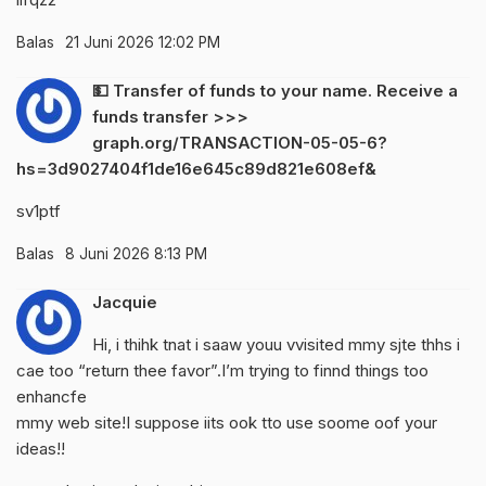
Balas
21 Juni 2026 12:02 PM
💵 Transfer of funds to your name. Receive a
funds transfer >>>
graph.org/TRANSACTION-05-05-6?
hs=3d9027404f1de16e645c89d821e608ef&
sv1ptf
Balas
8 Juni 2026 8:13 PM
Jacquie
Hi, i thihk tnat i saaw youu vvisited mmy sjte thhs i
cae too “return thee favor”.I’m trying to finnd things too
enhancfe
mmy web site!I suppose iits ook tto use soome oof your
ideas!!