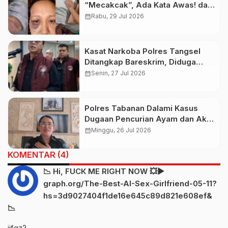
“Mecakcak”, Ada Kata Awas! dari
Pelaku Saat Sidang
calendar_month
Rabu, 29 Jul 2026
Kasat Narkoba Polres Tangsel
Ditangkap Bareskrim, Diduga
Terlibat Jaringan Narkoba
calendar_month
Senin, 27 Jul 2026
Polres Tabanan Dalami Kasus
Dugaan Pencurian Ayam dan Aksi
Massa di Baturiti
calendar_month
Minggu, 26 Jul 2026
KOMENTAR (4)
📉 Hi, FUСК ME RIGHT NOW 💥▶
graph.org/The-Best-AI-Sex-Girlfriend-05-11?
hs=3d9027404f1de16e645c89d821e608ef&
📉
iifqz2