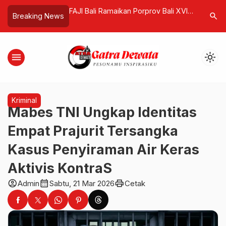
an Porprov Bali XVI
AS Dikabarkan Pertimbangkan
Parade O
search
Breaking News
, Badung Juara Umum
Tinggalkan Cadangan Emas,
Tegalalan
e Porprov 2027
Ancaman Dominasi BRICS Jadi
Kreativi
Pemicu
menu
light_mode
Kriminal
Mabes TNI Ungkap Identitas
Empat Prajurit Tersangka
Kasus Penyiraman Air Keras
Aktivis KontraS
account_circle
calendar_month
print
Admin
Sabtu, 21 Mar 2026
Cetak