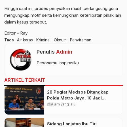
Hingga saat ini, proses penyidikan masih berlangsung guna
mengungkap motif serta kemungkinan keterlibatan pihak lain
dalam kasus tersebut.
Editor – Ray
Tags
Air keras
Kriminal
Oknum
Penyiraman
Penulis
Admin
Pesonamu Inspirasiku
ARTIKEL TERKAIT
28 Pegiat Medsos Ditangkap
Polda Metro Jaya, 10 Jadi
Tersangka Hoaks
calendar_month
9 jam yang lalu
Sidang Lanjutan Ibu Tiri