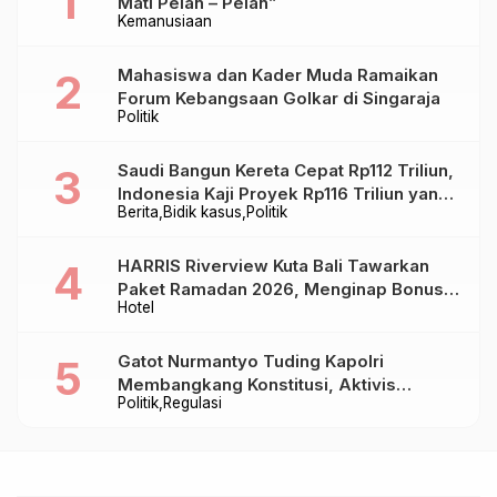
Mati Pelan – Pelan”
Kemanusiaan
Mahasiswa dan Kader Muda Ramaikan
Forum Kebangsaan Golkar di Singaraja
Politik
Saudi Bangun Kereta Cepat Rp112 Triliun,
Indonesia Kaji Proyek Rp116 Triliun yang
Berita
Bidik kasus
Politik
Baru Sampai Bandung
HARRIS Riverview Kuta Bali Tawarkan
Paket Ramadan 2026, Menginap Bonus
Hotel
Takjil hingga Bukber Mulai Rp88.888
Gatot Nurmantyo Tuding Kapolri
Membangkang Konstitusi, Aktivis
Politik
Regulasi
Tegaskan Polri Tak Punya Sejarah
Berkhianat pada Presiden