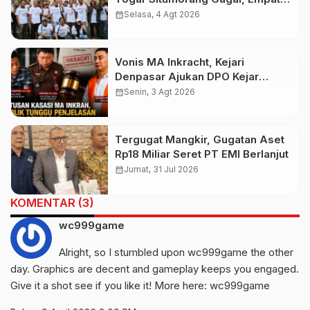
Media Pilih Lawan di Pengadilan
calendar_month
Selasa, 4 Agt 2026
Vonis MA Inkracht, Kejari
Denpasar Ajukan DPO Kejar
Budiman Tiang
calendar_month
Senin, 3 Agt 2026
Tergugat Mangkir, Gugatan Aset
Rp18 Miliar Seret PT EMI Berlanjut
calendar_month
Jumat, 31 Jul 2026
KOMENTAR (3)
wc999game
Alright, so I stumbled upon wc999game the other
day. Graphics are decent and gameplay keeps you engaged.
Give it a shot see if you like it! More here:
wc999game