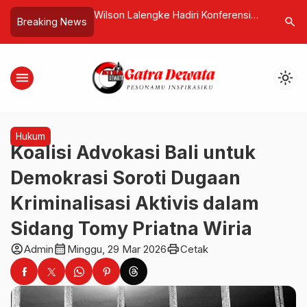
e Bencana
Wilson Lalengke Hadiri Konferensi
Tutik Kus
search
Breaking News
Internasional Terkait Sahara Maroko
Harus Di
di Markas Besar PBB
Bergizi G
menu
light_mode
Hukum
Koalisi Advokasi Bali untuk
Demokrasi Soroti Dugaan
Kriminalisasi Aktivis dalam
Sidang Tomy Priatna Wiria
account_circle
calendar_month
print
Admin
Minggu, 29 Mar 2026
Cetak