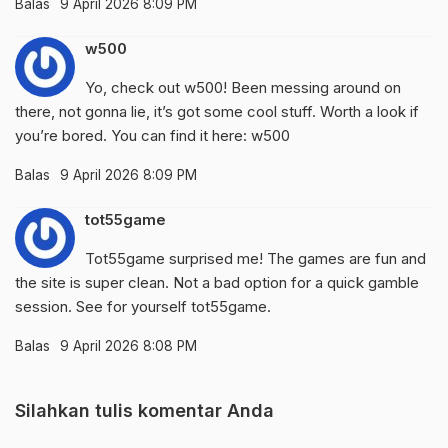
Balas
9 April 2026 8:09 PM
w500
Yo, check out w500! Been messing around on
there, not gonna lie, it’s got some cool stuff. Worth a look if
you’re bored. You can find it here:
w500
Balas
9 April 2026 8:09 PM
tot55game
Tot55game surprised me! The games are fun and
the site is super clean. Not a bad option for a quick gamble
session. See for yourself
tot55game
.
Balas
9 April 2026 8:08 PM
Silahkan tulis komentar Anda