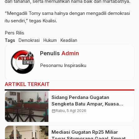
dari tahanan, serta memulihkan nama baik dan martabatnya.
“Mengadili Tomy sama halnya dengan mengadili demokrasi
itu sendiri,” tegas Koalisi.
Pers Rilis
Tags
Demokrasi
Hukum
Keadilan
Penulis
Admin
Pesonamu Inspirasiku
ARTIKEL TERKAIT
Sidang Perdana Gugatan
Sengketa Batu Ampar, Kuasa
Hukum Sebut Tak Ikut Tergugat di
calendar_month
Rabu, 5 Agt 2026
PTUN Terdahulu
Mediasi Gugatan Rp25 Miliar
Togar Situmorang Gagal, Empat