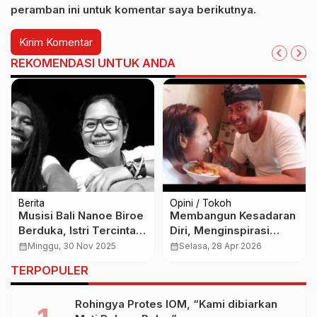
peramban ini untuk komentar saya berikutnya.
REKOMENDASI UNTUK ANDA
Berita
Opini / Tokoh
Musisi Bali Nanoe Biroe
Membangun Kesadaran
Berduka, Istri Tercinta
Diri, Menginspirasi
Berpulang dalam Usia
Kebangkitan Bersama:
calendar_month
Minggu, 30 Nov 2025
calendar_month
Selasa, 28 Apr 2026
43 Tahun
“Ada Kemauan Ada
TERPOPULER
Jalan”
Rohingya Protes IOM, “Kami dibiarkan