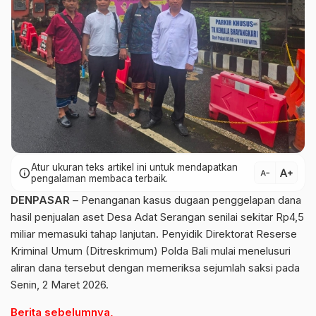
Atur ukuran teks artikel ini untuk mendapatkan
text_increase
info
text_decrease
pengalaman membaca terbaik.
DENPASAR
– Penanganan kasus dugaan penggelapan dana
hasil penjualan aset Desa Adat Serangan senilai sekitar Rp4,5
miliar memasuki tahap lanjutan. Penyidik Direktorat Reserse
Kriminal Umum (Ditreskrimum) Polda Bali mulai menelusuri
aliran dana tersebut dengan memeriksa sejumlah saksi pada
Senin, 2 Maret 2026.
Berita sebelumnya,