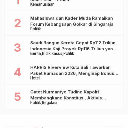
Kemanusiaan
Mahasiswa dan Kader Muda Ramaikan
Forum Kebangsaan Golkar di Singaraja
Politik
Saudi Bangun Kereta Cepat Rp112 Triliun,
Indonesia Kaji Proyek Rp116 Triliun yang
Berita
Bidik kasus
Politik
Baru Sampai Bandung
HARRIS Riverview Kuta Bali Tawarkan
Paket Ramadan 2026, Menginap Bonus
Hotel
Takjil hingga Bukber Mulai Rp88.888
Gatot Nurmantyo Tuding Kapolri
Membangkang Konstitusi, Aktivis
Politik
Regulasi
Tegaskan Polri Tak Punya Sejarah
Berkhianat pada Presiden