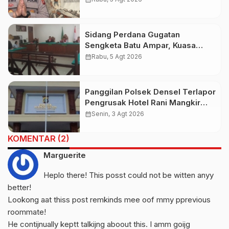
Dengan Pihak Imigrasi
Sidang Perdana Gugatan
Sengketa Batu Ampar, Kuasa
Hukum Sebut Tak Ikut Tergugat di
calendar_month
Rabu, 5 Agt 2026
PTUN Terdahulu
Panggilan Polsek Densel Terlapor
Pengrusak Hotel Rani Mangkir
Keluar Negeri, Ternyata Masih di
calendar_month
Senin, 3 Agt 2026
Bali
KOMENTAR (2)
Marguerite
Heplo there! This posst could not be witten anyy
better!
Lookong aat thiss post remkinds mee oof mmy pprevious
roommate!
He contijnually keptt talkijng aboout this. I amm goijg