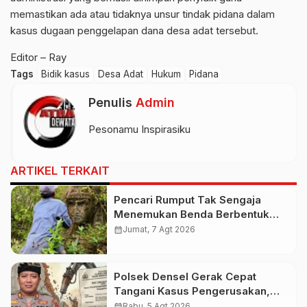
memastikan ada atau tidaknya unsur tindak pidana dalam
kasus dugaan penggelapan dana desa adat tersebut.
Editor – Ray
Tags
Bidik kasus
Desa Adat
Hukum
Pidana
Penulis
Admin
Pesonamu Inspirasiku
ARTIKEL TERKAIT
Pencari Rumput Tak Sengaja
Menemukan Benda Berbentuk
Wajah yang Diduga Patung Kuno
calendar_month
Jumat, 7 Agt 2026
Polsek Densel Gerak Cepat
Tangani Kasus Pengerusakan,
Kapolsek: Kami Sudah Koordinasi
calendar_month
Rabu, 5 Agt 2026