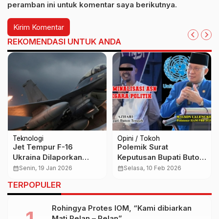
peramban ini untuk komentar saya berikutnya.
REKOMENDASI UNTUK ANDA
Teknologi
Opini / Tokoh
Jet Tempur F-16
Polemik Surat
Ukraina Dilaporkan
Keputusan Bupati Buton
Jatuh, Taktik Hanud
Tengah dan
calendar_month
Senin, 19 Jan 2026
calendar_month
Selasa, 10 Feb 2026
Rusia Jadi Sorotan
Kriminalisasi Aparatur
TERPOPULER
Sipil Negara
Rohingya Protes IOM, “Kami dibiarkan
Mati Pelan – Pelan”