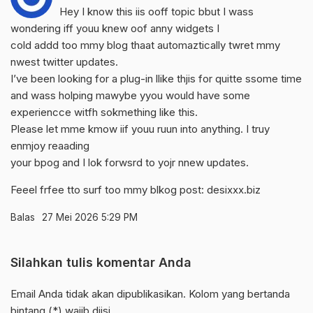
Hey I know this iis ooff topic bbut I wass
wondering iff youu knew oof anny widgets I
cold addd too mmy blog thaat automaztically twret mmy
nwest twitter updates.
I’ve been looking for a plug-in llike thjis for quitte ssome time
and wass holping mawybe yyou would have some
experiencce witfh sokmething like this.
Please let mme kmow iif youu ruun into anything. I truy
enmjoy reaading
your bpog and I lok forwsrd to yojr nnew updates.
Feeel frfee tto surf too mmy blkog post:
desixxx.biz
Balas
27 Mei 2026 5:29 PM
Silahkan tulis komentar Anda
Email Anda tidak akan dipublikasikan. Kolom yang bertanda
bintang (*) wajib diisi