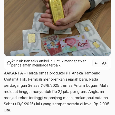
Atur ukuran teks artikel ini untuk mendapatkan
text_increase
info
text_decrease
pengalaman membaca terbaik.
JAKARTA
– Harga emas produksi PT Aneka Tambang
(Antam) Tbk. kembali menorehkan sejarah baru. Pada
perdagangan Selasa (16/9/2025), emas Antam Logam Mulia
melesat hingga menyentuh Rp 2,1 juta per gram. Angka ini
menjadi rekor tertinggi sepanjang masa, melampaui catatan
Sabtu (13/9/2025) lalu yang sempat berada di level Rp 2,095
juta.