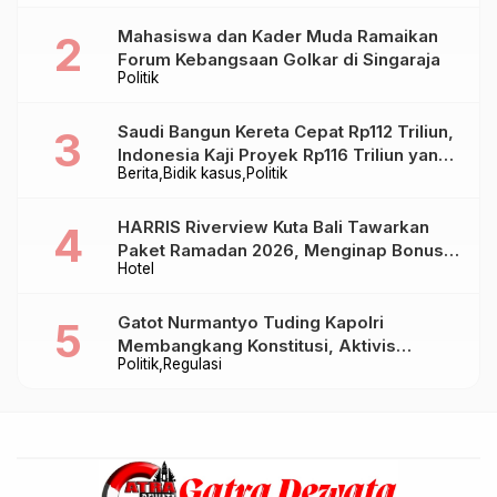
Mahasiswa dan Kader Muda Ramaikan
Forum Kebangsaan Golkar di Singaraja
Politik
Saudi Bangun Kereta Cepat Rp112 Triliun,
Indonesia Kaji Proyek Rp116 Triliun yang
Berita
Bidik kasus
Politik
Baru Sampai Bandung
HARRIS Riverview Kuta Bali Tawarkan
Paket Ramadan 2026, Menginap Bonus
Hotel
Takjil hingga Bukber Mulai Rp88.888
Gatot Nurmantyo Tuding Kapolri
Membangkang Konstitusi, Aktivis
Politik
Regulasi
Tegaskan Polri Tak Punya Sejarah
Berkhianat pada Presiden