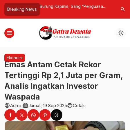
, Sang “Penguasa
Cinta Berdarah di Jimbaran, Jejak
Garda Gr
search
Breaking News
sa Terbang 10 Bulan
Dendam Galuh Usai Ejekan di Grup
Sembako M
e Tanah
WhatsApp Berujung Maut
Korban Ba
menu
light_mode
Ekonomi
Emas Antam Cetak Rekor
Tertinggi Rp 2,1 Juta per Gram,
Analis Ingatkan Investor
Waspada
account_circle
calendar_month
print
Admin
Jumat, 19 Sep 2025
Cetak