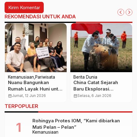
REKOMENDASI UNTUK ANDA
Kemanusiaan
Pariwisata
Berita Dunia
Nuanu Bangunkan
China Catat Sejarah
Rumah Layak Huni untuk
Baru Eksplorasi
Warga Tabanan,
Antariksa, Bawa Pulang
calendar_month
Jumat, 12 Jun 2026
calendar_month
Selasa, 6 Jan 2026
Wujudkan Dampak
Sampel dari Sisi Jauh
TERPOPULER
Sosial Nyata bagi
Bulan
Masyarakat
Rohingya Protes IOM, “Kami dibiarkan
Mati Pelan – Pelan”
Kemanusiaan