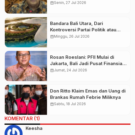
Damayanti Ditunjuk Jadi
calendar_month
Senin, 27 Jul 2026
Pelaksana Tugas
Bandara Bali Utara, Dari
Kontroversi Partai Politik atau
Menuju Prioritas Nasional
calendar_month
Minggu, 26 Jul 2026
Rosan Roeslani: PFII Mulai di
Jakarta, Bali Jadi Pusat Finansial
Global Bertahap
calendar_month
Jumat, 24 Jul 2026
Don Ritto Klaim Emas dan Uang di
Brankas Rumah Febrie Miliknya
calendar_month
Sabtu, 18 Jul 2026
KOMENTAR (1)
Keesha