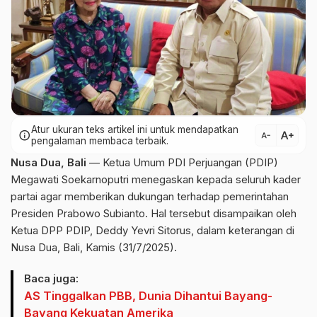
Atur ukuran teks artikel ini untuk mendapatkan
text_increase
info
text_decrease
pengalaman membaca terbaik.
Nusa Dua, Bali
— Ketua Umum PDI Perjuangan (PDIP)
Megawati Soekarnoputri menegaskan kepada seluruh kader
partai agar memberikan dukungan terhadap pemerintahan
Presiden Prabowo Subianto. Hal tersebut disampaikan oleh
Ketua DPP PDIP, Deddy Yevri Sitorus, dalam keterangan di
Nusa Dua, Bali, Kamis (31/7/2025).
Baca juga:
AS Tinggalkan PBB, Dunia Dihantui Bayang-
Bayang Kekuatan Amerika