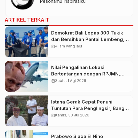
Pesonamu Inspirasiku
ARTIKEL TERKAIT
Demokrat Bali Lepas 300 Tukik
dan Bersihkan Pantai Lembeng,
Perkuat Gerakan Langit Biru
calendar_month
4 jam yang lalu
Indonesia Asri
Nilai Pengalihan Lokasi
Bertentangan dengan RPJMN,
Ichsanuddin Soroti Komitmen
calendar_month
Sabtu, 1 Agt 2026
Presiden dan Kepastian Investasi
Rp50 Triliun
Istana Gerak Cepat Penuhi
Tuntutan Para Penglingsir, Bangun
Bandara Internasional Bali Utara
calendar_month
Kamis, 30 Jul 2026
Demi Pemerataan
Prabowo Siaga El Nino,