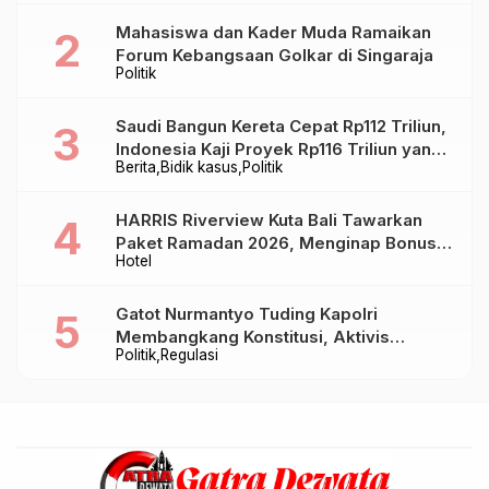
Mahasiswa dan Kader Muda Ramaikan
Forum Kebangsaan Golkar di Singaraja
Politik
Saudi Bangun Kereta Cepat Rp112 Triliun,
Indonesia Kaji Proyek Rp116 Triliun yang
Berita
Bidik kasus
Politik
Baru Sampai Bandung
HARRIS Riverview Kuta Bali Tawarkan
Paket Ramadan 2026, Menginap Bonus
Hotel
Takjil hingga Bukber Mulai Rp88.888
Gatot Nurmantyo Tuding Kapolri
Membangkang Konstitusi, Aktivis
Politik
Regulasi
Tegaskan Polri Tak Punya Sejarah
Berkhianat pada Presiden