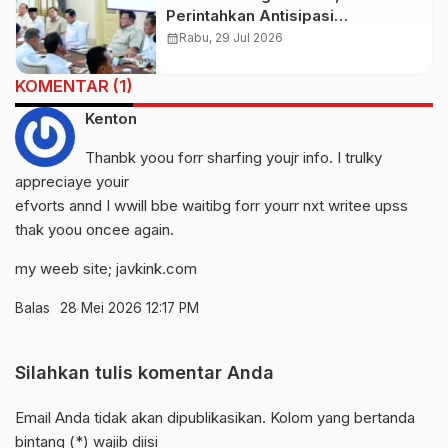
Perintahkan Antisipasi
Kekeringan dan Karhutla Nasional
calendar_month
Rabu, 29 Jul 2026
KOMENTAR (1)
Kenton
Thanbk yoou forr sharfing youjr info. I trulky
appreciaye youir
efvorts annd I wwill bbe waitibg forr yourr nxt writee upss
thak yoou oncee again.
my weeb site;
javkink.com
Balas
28 Mei 2026 12:17 PM
Silahkan tulis komentar Anda
Email Anda tidak akan dipublikasikan. Kolom yang bertanda
bintang (*) wajib diisi