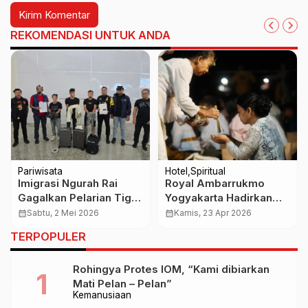
REKOMENDASI UNTUK ANDA
Pariwisata
Hotel
Spiritual
Imigrasi Ngurah Rai
Royal Ambarrukmo
Gagalkan Pelarian Tiga
Yogyakarta Hadirkan
WN Tiongkok Terduga
“Melukat Sukma”, Ritual
calendar_month
Sabtu, 2 Mei 2026
calendar_month
Kamis, 23 Apr 2026
Pelaku Pencurian di
Penyucian Diri Sarat
TERPOPULER
Bogor
Makna Spiritual
Rohingya Protes IOM, “Kami dibiarkan
Mati Pelan – Pelan”
Kemanusiaan