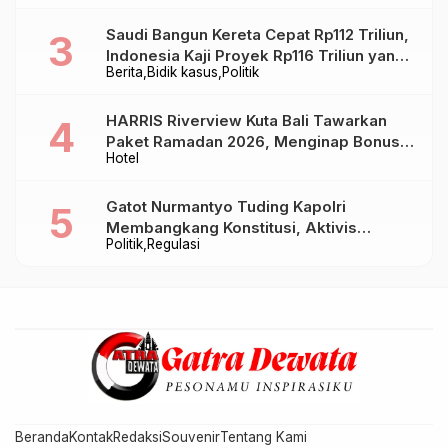
Saudi Bangun Kereta Cepat Rp112 Triliun,
Indonesia Kaji Proyek Rp116 Triliun yang
Berita
Bidik kasus
Politik
Baru Sampai Bandung
HARRIS Riverview Kuta Bali Tawarkan
Paket Ramadan 2026, Menginap Bonus
Hotel
Takjil hingga Bukber Mulai Rp88.888
Gatot Nurmantyo Tuding Kapolri
Membangkang Konstitusi, Aktivis
Politik
Regulasi
Tegaskan Polri Tak Punya Sejarah
Berkhianat pada Presiden
Beranda
Kontak
Redaksi
Souvenir
Tentang Kami