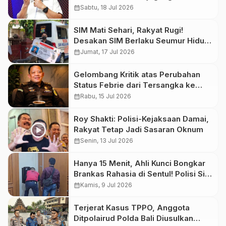
calendar_month
Sabtu, 18 Jul 2026
SIM Mati Sehari, Rakyat Rugi!
Desakan SIM Berlaku Seumur Hidup
Kian Menguat
calendar_month
Jumat, 17 Jul 2026
Gelombang Kritik atas Perubahan
Status Febrie dari Tersangka ke
Saksi
calendar_month
Rabu, 15 Jul 2026
Roy Shakti: Polisi-Kejaksaan Damai,
Rakyat Tetap Jadi Sasaran Oknum
calendar_month
Senin, 13 Jul 2026
Hanya 15 Menit, Ahli Kunci Bongkar
Brankas Rahasia di Sentul! Polisi Sita
74 Kg Emas dan Valuta Asing Bernilai
calendar_month
Kamis, 9 Jul 2026
Rp476 Miliar
Terjerat Kasus TPPO, Anggota
Ditpolairud Polda Bali Diusulkan