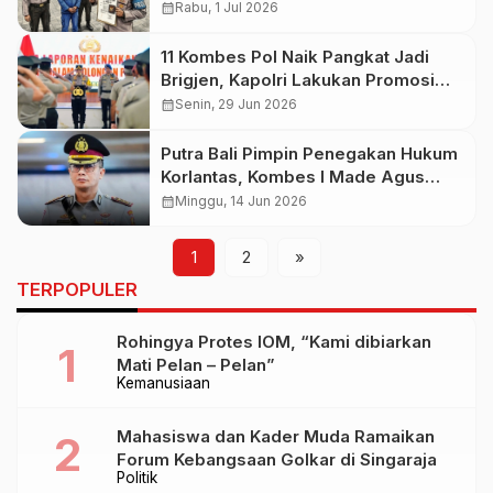
Dipecat dari Polri
calendar_month
Rabu, 1 Jul 2026
11 Kombes Pol Naik Pangkat Jadi
Brigjen, Kapolri Lakukan Promosi
Besar terhadap 1.121 Personel Polri
calendar_month
Senin, 29 Jun 2026
Putra Bali Pimpin Penegakan Hukum
Korlantas, Kombes I Made Agus
Prasatya Resmi Jabat Dirgakkum
calendar_month
Minggu, 14 Jun 2026
Polri
1
2
»
TERPOPULER
Rohingya Protes IOM, “Kami dibiarkan
Mati Pelan – Pelan”
Kemanusiaan
Mahasiswa dan Kader Muda Ramaikan
Forum Kebangsaan Golkar di Singaraja
Politik