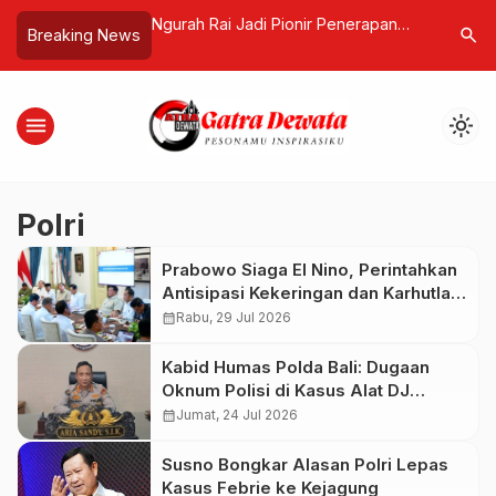
ledak, 1.230
Ngurah Rai Jadi Pionir Penerapan
Polemik S
search
Breaking News
n Bupati Buleleng
Sistem All Indonesia, Tingkatkan
Buton Ten
urnament II
Layanan Penumpang Internasional
Aparatur 
menu
light_mode
Polri
Prabowo Siaga El Nino, Perintahkan
Antisipasi Kekeringan dan Karhutla
Nasional
calendar_month
Rabu, 29 Jul 2026
Kabid Humas Polda Bali: Dugaan
Oknum Polisi di Kasus Alat DJ
Diperiksa Propam
calendar_month
Jumat, 24 Jul 2026
Susno Bongkar Alasan Polri Lepas
Kasus Febrie ke Kejagung