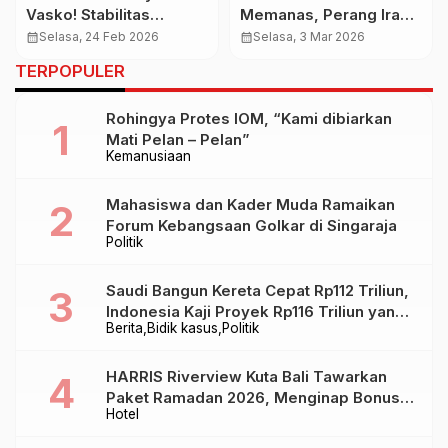
Vasko! Stabilitas
Memanas, Perang Iran–
Terjaga di Tengah
Israel–AS Picu
calendar_month
Selasa, 24 Feb 2026
calendar_month
Selasa, 3 Mar 2026
Bencana, Sumbar Siap
Ancaman Krisis Energi
TERPOPULER
Bertransformasi
Global
Rohingya Protes IOM, “Kami dibiarkan
Mati Pelan – Pelan”
Kemanusiaan
Mahasiswa dan Kader Muda Ramaikan
Forum Kebangsaan Golkar di Singaraja
Politik
Saudi Bangun Kereta Cepat Rp112 Triliun,
Indonesia Kaji Proyek Rp116 Triliun yang
Berita
Bidik kasus
Politik
Baru Sampai Bandung
HARRIS Riverview Kuta Bali Tawarkan
Paket Ramadan 2026, Menginap Bonus
Hotel
Takjil hingga Bukber Mulai Rp88.888