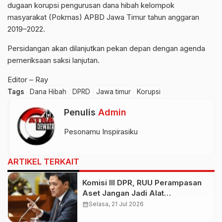
dugaan korupsi pengurusan dana hibah kelompok
masyarakat (Pokmas) APBD Jawa Timur tahun anggaran
2019–2022.
Persidangan akan dilanjutkan pekan depan dengan agenda
pemeriksaan saksi lanjutan.
Editor – Ray
Tags
Dana Hibah
DPRD
Jawa timur
Korupsi
Penulis
Admin
Pesonamu Inspirasiku
ARTIKEL TERKAIT
Komisi III DPR, RUU Perampasan
Aset Jangan Jadi Alat
“Perampokan” oleh Aparat Korup
calendar_month
Selasa, 21 Jul 2026