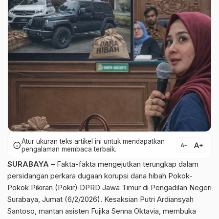
Atur ukuran teks artikel ini untuk mendapatkan
text_increase
info
text_decrease
pengalaman membaca terbaik.
SURABAYA
– Fakta-fakta mengejutkan terungkap dalam
persidangan perkara dugaan korupsi dana hibah Pokok-
Pokok Pikiran (Pokir) DPRD Jawa Timur di Pengadilan Negeri
Surabaya, Jumat (6/2/2026). Kesaksian Putri Ardiansyah
Santoso, mantan asisten Fujika Senna Oktavia, membuka