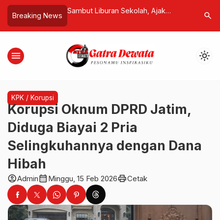
 Sekolah, Ajak
Racun Lebah Buka Harapan Baru
Owner D
search
Breaking News
ksikan “The Light of
Pengobatan Kanker Payudara
Dana Pu
tudio Bali
Twins_S
menu
light_mode
KPK / Korupsi
Korupsi Oknum DPRD Jatim,
Diduga Biayai 2 Pria
Selingkuhannya dengan Dana
Hibah
account_circle
calendar_month
print
Admin
Minggu, 15 Feb 2026
Cetak