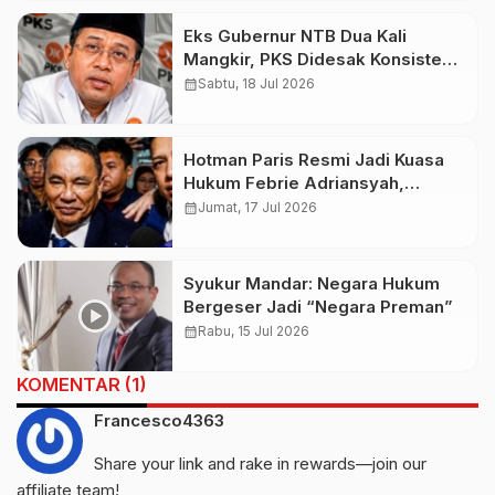
Eks Gubernur NTB Dua Kali
Mangkir, PKS Didesak Konsisten
Soal Antikorupsi
calendar_month
Sabtu, 18 Jul 2026
Hotman Paris Resmi Jadi Kuasa
Hukum Febrie Adriansyah,
Kejagung Terbitkan 3 Sprindik
calendar_month
Jumat, 17 Jul 2026
Korupsi
Syukur Mandar: Negara Hukum
Bergeser Jadi “Negara Preman”
calendar_month
Rabu, 15 Jul 2026
KOMENTAR (1)
Francesco4363
Share your link and rake in rewards—join our
affiliate team!