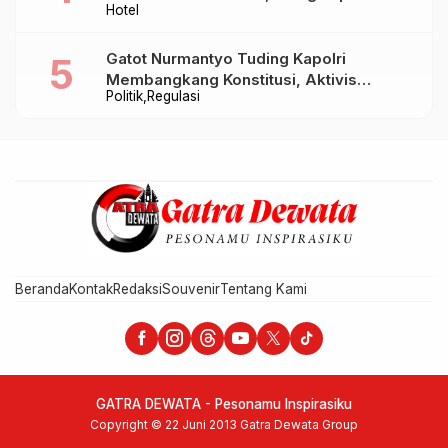
Hotel
Takjil hingga Bukber Mulai Rp88.888
Gatot Nurmantyo Tuding Kapolri
Membangkang Konstitusi, Aktivis
Politik
Regulasi
Tegaskan Polri Tak Punya Sejarah
Berkhianat pada Presiden
Beranda
Kontak
Redaksi
Souvenir
Tentang Kami
GATRA DEWATA - Pesonamu Inspirasiku
Copyright © 22 Juni 2013 Gatra Dewata Group