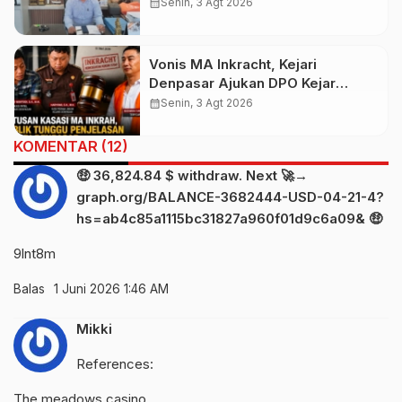
Kandung, Jero Mangku “Merusak
calendar_month
Senin, 3 Agt 2026
Banten Itu Penghinaan”
Vonis MA Inkracht, Kejari
Denpasar Ajukan DPO Kejar
Budiman Tiang
calendar_month
Senin, 3 Agt 2026
KOMENTAR (12)
🤑 36,824.84 $ withdraw. Next 🚀→
graph.org/BALANCE-3682444-USD-04-21-4?
hs=ab4c85a1115bc31827a960f01d9c6a09& 🤑
9lnt8m
Balas
1 Juni 2026 1:46 AM
Mikki
References:
The meadows casino