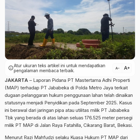
Atur ukuran teks artikel ini untuk mendapatkan
text_increase
info
text_decrease
pengalaman membaca terbaik.
JAKARTA
– Laporan Pidana PT Mastertama Adhi Properti
(MAP) terhadap PT Jababeka di Polda Metro Jaya terkait
dugaan pelanggaran hukum penggunaan lahan telah dinaikan
statusnya menjadi Penyidikan pada September 2025. Kasus
ini berawal dari jaringan pipa atau utilitas milik PT Jababeka
Tbk yang berada di atas lahan seluas 176.525 meter persegi
milik PT MAP di Jalan Raya Fatahilla, Cikarang Barat, Bekasi.
Menurut Razi Mahfudzi selaku Kuasa Hukum PT MAP dari