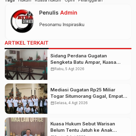
Penulis
Admin
Pesonamu Inspirasiku
ARTIKEL TERKAIT
Sidang Perdana Gugatan
Sengketa Batu Ampar, Kuasa
Hukum Sebut Tak Ikut Tergugat di
calendar_month
Rabu, 5 Agt 2026
PTUN Terdahulu
Mediasi Gugatan Rp25 Miliar
Togar Situmorang Gagal, Empat
Media Pilih Lawan di Pengadilan
calendar_month
Selasa, 4 Agt 2026
Kuasa Hukum Sebut Warisan
Belum Tentu Jatuh ke Anak