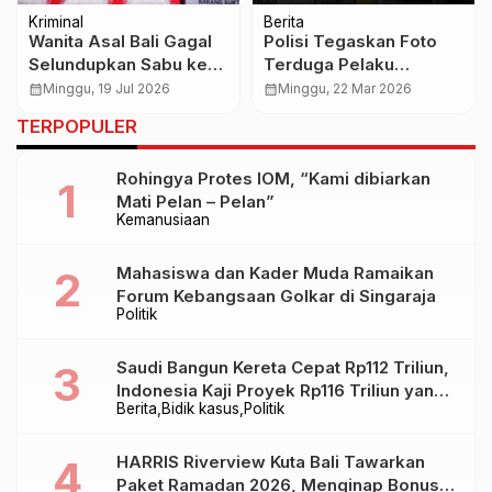
Kriminal
Berita
Wanita Asal Bali Gagal
Polisi Tegaskan Foto
Selundupkan Sabu ke
Terduga Pelaku
Lapas Banyuwangi,
Penyiraman Air Keras
calendar_month
Minggu, 19 Jul 2026
calendar_month
Minggu, 22 Mar 2026
Disembunyikan di Alat
Aktivis KontraS adalah
TERPOPULER
Vital
Rekayasa AI
Rohingya Protes IOM, “Kami dibiarkan
Mati Pelan – Pelan”
Kemanusiaan
Mahasiswa dan Kader Muda Ramaikan
Forum Kebangsaan Golkar di Singaraja
Politik
Saudi Bangun Kereta Cepat Rp112 Triliun,
Indonesia Kaji Proyek Rp116 Triliun yang
Berita
Bidik kasus
Politik
Baru Sampai Bandung
HARRIS Riverview Kuta Bali Tawarkan
Paket Ramadan 2026, Menginap Bonus