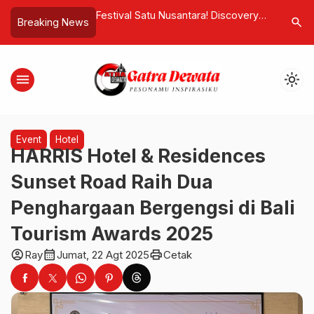
usantara! Discovery
Seruan Investigasi Dugaan Korupsi
Lebih Ter
search
Breaking News
otel Honors
dan Nepotisme Melibatkan Mantan
Pendidik
h Independence with
Plt. Kadis PKO Kabupaten Rote
Generasi 
 and Hope
Ndao dan Keponakan Kandungnya
menu
light_mode
Event
Hotel
HARRIS Hotel & Residences
Sunset Road Raih Dua
Penghargaan Bergengsi di Bali
Tourism Awards 2025
account_circle
calendar_month
print
Ray
Jumat, 22 Agt 2025
Cetak