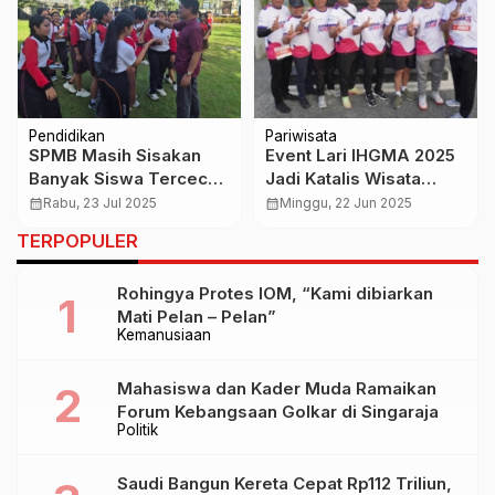
Pendidikan
Pariwisata
SPMB Masih Sisakan
Event Lari IHGMA 2025
Banyak Siswa Tercecer,
Jadi Katalis Wisata
Salah Sistem atau
Desa Sulangai
calendar_month
Rabu, 23 Jul 2025
calendar_month
Minggu, 22 Jun 2025
Kurang Sosialisasi?
TERPOPULER
Rohingya Protes IOM, “Kami dibiarkan
Mati Pelan – Pelan”
Kemanusiaan
Mahasiswa dan Kader Muda Ramaikan
Forum Kebangsaan Golkar di Singaraja
Politik
Saudi Bangun Kereta Cepat Rp112 Triliun,