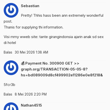
Sebastian
Pretty! Thhis hass been ann extremely wonderful
post.
Thanis for supplying thi information.
Visi mmy wweb site:
tante girangindonsia ajarin anak sd sex
di hotel
Balas
30 Mei 2026 1:38 AM
💰 Payment No. 300900 GET >>
graph.org/TRANSACTION-05-05-8?
hs=bd089009d8cf499902e11286e0e8f218&
5fcr3b
Balas
8 Mei 2026 2:20 PM
Nathan4515