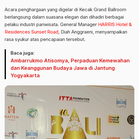
Acara penghargaan yang digelar di Kecak Grand Ballroom
berlangsung dalam suasana elegan dan dihadiri berbagai
pelaku industri pariwisata. General Manager
HARRIS Hotel &
Residences Sunset Road
, Diah Anggraeni, menyampaikan
rasa syukur atas pencapaian tersebut.
Baca juga:
Ambarrukmo Atisomya, Perpaduan Kemewahan
dan Keanggunan Budaya Jawa di Jantung
Yogyakarta