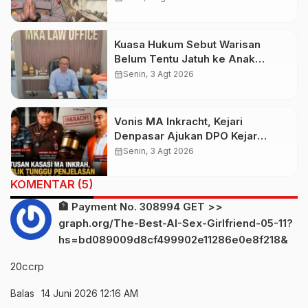
Dengan Pihak Imigrasi
Kuasa Hukum Sebut Warisan
Belum Tentu Jatuh ke Anak
Kandung, Jero Mangku “Merusak
calendar_month
Senin, 3 Agt 2026
Banten Itu Penghinaan”
Vonis MA Inkracht, Kejari
Denpasar Ajukan DPO Kejar
Budiman Tiang
calendar_month
Senin, 3 Agt 2026
KOMENTAR (5)
🏦 Payment No. 308994 GET >>
graph.org/The-Best-AI-Sex-Girlfriend-05-11?
hs=bd089009d8cf499902e11286e0e8f218&
20ccrp
Balas
14 Juni 2026 12:16 AM