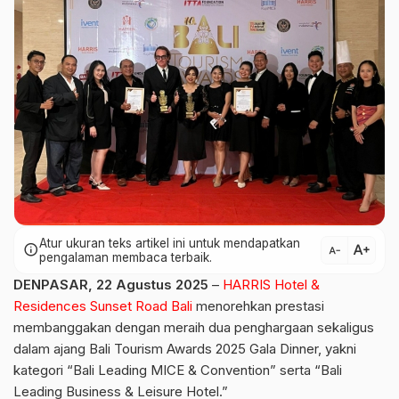
Atur ukuran teks artikel ini untuk mendapatkan
text_increase
info
text_decrease
pengalaman membaca terbaik.
DENPASAR, 22 Agustus 2025
–
HARRIS Hotel &
Residences Sunset Road Bali
menorehkan prestasi
membanggakan dengan meraih dua penghargaan sekaligus
dalam ajang Bali Tourism Awards 2025 Gala Dinner, yakni
kategori “Bali Leading MICE & Convention” serta “Bali
Leading Business & Leisure Hotel.”