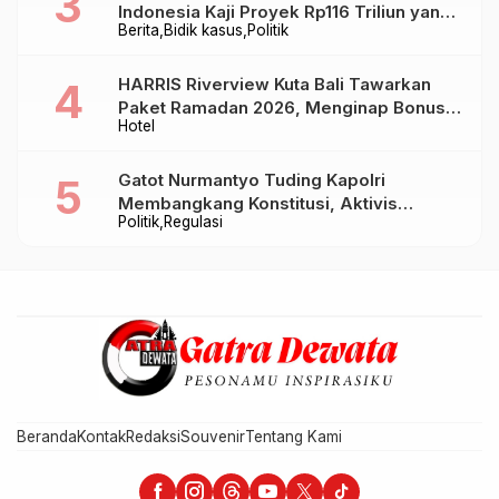
Indonesia Kaji Proyek Rp116 Triliun yang
Berita
Bidik kasus
Politik
Baru Sampai Bandung
HARRIS Riverview Kuta Bali Tawarkan
Paket Ramadan 2026, Menginap Bonus
Hotel
Takjil hingga Bukber Mulai Rp88.888
Gatot Nurmantyo Tuding Kapolri
Membangkang Konstitusi, Aktivis
Politik
Regulasi
Tegaskan Polri Tak Punya Sejarah
Berkhianat pada Presiden
Beranda
Kontak
Redaksi
Souvenir
Tentang Kami