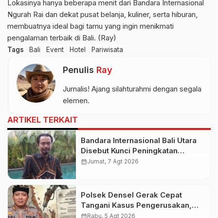
Lokasinya hanya beberapa menit dari Bandara Internasional
Ngurah Rai dan dekat pusat belanja, kuliner, serta hiburan,
membuatnya ideal bagi tamu yang ingin menikmati
pengalaman terbaik di Bali. (Ray)
Tags
Bali
Event
Hotel
Pariwisata
Penulis
Ray
Jurnalis! Ajang silahturahmi dengan segala
elemen.
ARTIKEL TERKAIT
Bandara Internasional Bali Utara
Disebut Kunci Peningkatan
Pariwisata Indonesia Timur dan
calendar_month
Jumat, 7 Agt 2026
Kapasitas Penerbangan
Polsek Densel Gerak Cepat
Tangani Kasus Pengerusakan,
Kapolsek: Kami Sudah Koordinasi
calendar_month
Rabu, 5 Agt 2026