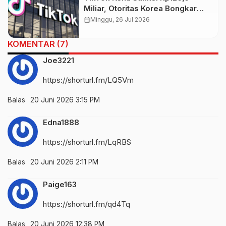
Miliar, Otoritas Korea Bongkar
Pelanggaran Data Pribadi
calendar_month
Minggu, 26 Jul 2026
KOMENTAR (7)
Joe3221
https://shorturl.fm/LQ5Vm
Balas
20 Juni 2026 3:15 PM
Edna1888
https://shorturl.fm/LqRBS
Balas
20 Juni 2026 2:11 PM
Paige163
https://shorturl.fm/qd4Tq
Balas
20 Juni 2026 12:38 PM