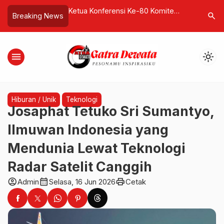
eta Tanah Pura
Ketua Konferensi Ke-80 Komite
Seba Bad
search
Breaking News
n, Pengempon
Keempat PBB Berikan Komentar
Kanekes 
tegasan Negara
atas Pidato Wilson Lalengke
Pesan Sy
Pendopo 
menu
light_mode
Hiburan / Unik
Teknologi
Josaphat Tetuko Sri Sumantyo,
Ilmuwan Indonesia yang
Mendunia Lewat Teknologi
Radar Satelit Canggih
account_circle
calendar_month
print
Admin
Selasa, 16 Jun 2026
Cetak