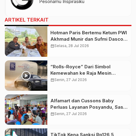
Pesonamu Inspirasiku
ARTIKEL TERKAIT
Hotman Paris Bertemu Ketum PWI
Akhmad Munir dan Sufmi Dasco,
Serukan Persatuan Indonesia
calendar_month
Selasa, 28 Jul 2026
“Rolls-Royce” Dari Simbol
Kemewahan ke Raja Mesin
Pesawat
calendar_month
Senin, 27 Jul 2026
Alfamart dan Cussons Baby
Perluas Layanan Posyandu, Sasar
2.800 Ibu dan Anak pada Juli
calendar_month
Senin, 27 Jul 2026
2026
TikTok Kena Sanksi Rp126,5