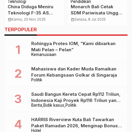
Teknologi
Pendidikan
China Diduga Meniru
Monarch Bali Cetak
Teknologi F-35 AS
SDM Pariwisata Unggul
Lewat Peretasan dan
Lewat Bright Hospitality
calendar_month
Kamis, 20 Nov 2025
calendar_month
Selasa, 8 Jul 2025
Celah Rantai Pasokan
Awareness 2025
TERPOPULER
Rohingya Protes IOM, “Kami dibiarkan
Mati Pelan – Pelan”
Kemanusiaan
Mahasiswa dan Kader Muda Ramaikan
Forum Kebangsaan Golkar di Singaraja
Politik
Saudi Bangun Kereta Cepat Rp112 Triliun,
Indonesia Kaji Proyek Rp116 Triliun yang
Berita
Bidik kasus
Politik
Baru Sampai Bandung
HARRIS Riverview Kuta Bali Tawarkan
Paket Ramadan 2026, Menginap Bonus
Hotel
Takjil hingga Bukber Mulai Rp88.888