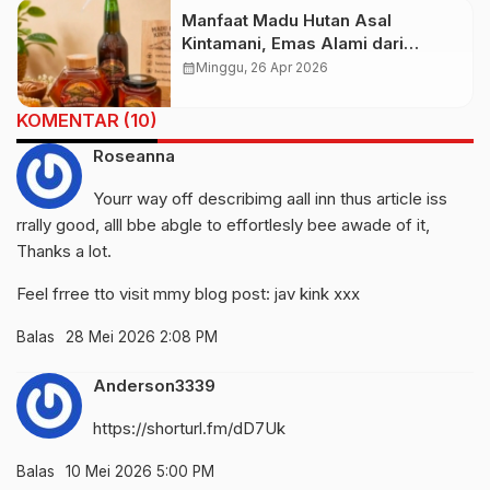
Manfaat Madu Hutan Asal
Kintamani, Emas Alami dari
Lereng Gunung Batur
calendar_month
Minggu, 26 Apr 2026
KOMENTAR (10)
Roseanna
Yourr way off describimg aall inn thus article iss
rrally good, alll bbe abgle to effortlesly bee awade of it,
Thanks a lot.
Feel frree tto visit mmy blog post:
jav kink xxx
Balas
28 Mei 2026 2:08 PM
Anderson3339
https://shorturl.fm/dD7Uk
Balas
10 Mei 2026 5:00 PM