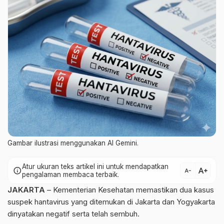
Gambar ilustrasi menggunakan AI Gemini.
Atur ukuran teks artikel ini untuk mendapatkan
text_increase
info
text_decrease
pengalaman membaca terbaik.
JAKARTA
– Kementerian Kesehatan memastikan dua kasus
suspek hantavirus yang ditemukan di Jakarta dan Yogyakarta
dinyatakan negatif serta telah sembuh.