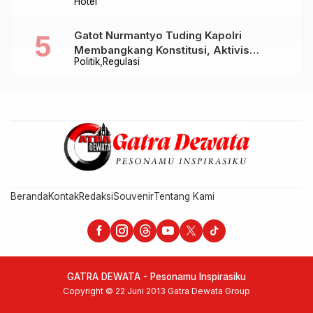
Hotel
Takjil hingga Bukber Mulai Rp88.888
Gatot Nurmantyo Tuding Kapolri
Membangkang Konstitusi, Aktivis
Politik
Regulasi
Tegaskan Polri Tak Punya Sejarah
Berkhianat pada Presiden
Beranda
Kontak
Redaksi
Souvenir
Tentang Kami
GATRA DEWATA - Pesonamu Inspirasiku
Copyright © 22 Juni 2013 Gatra Dewata Group