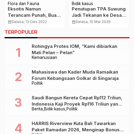
Flora dan Fauna
Bidik kasus
Eksotis Namun
Penutupan TPA Suwung
Terancam Punah, Buah
Jadi Tekanan ke Desa
Badung Khas Bali Kini
dan Kelurahan, Padahal
calendar_month
Selasa, 13 Des 2022
calendar_month
Selasa, 10 Mar 2026
Mulai Sulit Ditemukan
Akar Masalah Ada pada
TERPOPULER
Mandeknya TPST
Rohingya Protes IOM, “Kami dibiarkan
Mati Pelan – Pelan”
Kemanusiaan
Mahasiswa dan Kader Muda Ramaikan
Forum Kebangsaan Golkar di Singaraja
Politik
Saudi Bangun Kereta Cepat Rp112 Triliun,
Indonesia Kaji Proyek Rp116 Triliun yang
Berita
Bidik kasus
Politik
Baru Sampai Bandung
HARRIS Riverview Kuta Bali Tawarkan
Paket Ramadan 2026, Menginap Bonus