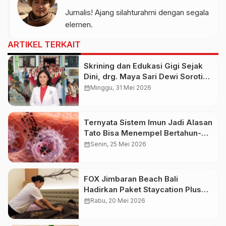
Jurnalis! Ajang silahturahmi dengan segala
elemen.
ARTIKEL TERKAIT
Skrining dan Edukasi Gigi Sejak
Dini, drg. Maya Sari Dewi Soroti
Pentingnya Pencegahan Penyakit
calendar_month
Minggu, 31 Mei 2026
Gigi pada Anak
Ternyata Sistem Imun Jadi Alasan
Tato Bisa Menempel Bertahun-
tahun di Kulit
calendar_month
Senin, 25 Mei 2026
FOX Jimbaran Beach Bali
Hadirkan Paket Staycation Plus
Balinese Massage, Mulai Rp1,1
calendar_month
Rabu, 20 Mei 2026
Juta