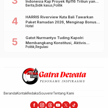
Indonesia Kaji Proyek Rp116 Triliun yang
Berita
Bidik kasus
Politik
Baru Sampai Bandung
HARRIS Riverview Kuta Bali Tawarkan
Paket Ramadan 2026, Menginap Bonus
Hotel
Takjil hingga Bukber Mulai Rp88.888
Gatot Nurmantyo Tuding Kapolri
Membangkang Konstitusi, Aktivis
Politik
Regulasi
Tegaskan Polri Tak Punya Sejarah
Berkhianat pada Presiden
Beranda
Kontak
Redaksi
Souvenir
Tentang Kami