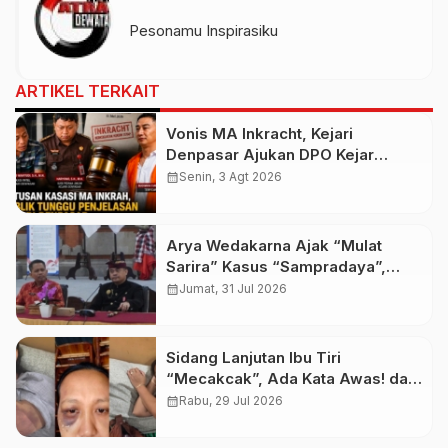
Pesonamu Inspirasiku
ARTIKEL TERKAIT
Vonis MA Inkracht, Kejari
Denpasar Ajukan DPO Kejar
Budiman Tiang
calendar_month
Senin, 3 Agt 2026
Arya Wedakarna Ajak “Mulat
Sarira” Kasus “Sampradaya”,
Buka Ashram Untuk Spiritual
calendar_month
Jumat, 31 Jul 2026
Tourism
Sidang Lanjutan Ibu Tiri
“Mecakcak”, Ada Kata Awas! dari
Pelaku Saat Sidang
calendar_month
Rabu, 29 Jul 2026