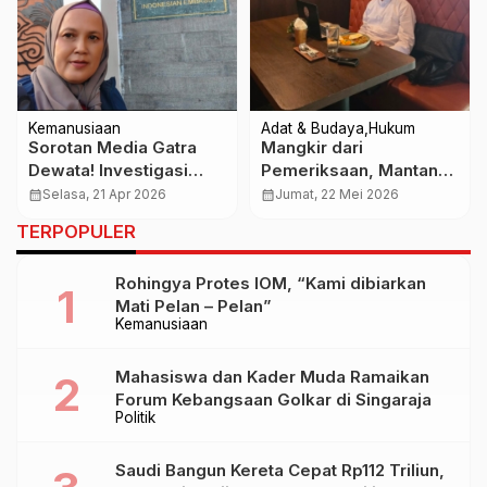
Kemanusiaan
Adat & Budaya
Hukum
Sorotan Media Gatra
Mangkir dari
Dewata! Investigasi
Pemeriksaan, Mantan
Netti Herawati Bongkar
Bandesa Adat Serangan
calendar_month
Selasa, 21 Apr 2026
calendar_month
Jumat, 22 Mei 2026
Nestapa Ribuan WNI di
Terancam Dijemput
TERPOPULER
Kamboja
Paksa
Rohingya Protes IOM, “Kami dibiarkan
Mati Pelan – Pelan”
Kemanusiaan
Mahasiswa dan Kader Muda Ramaikan
Forum Kebangsaan Golkar di Singaraja
Politik
Saudi Bangun Kereta Cepat Rp112 Triliun,