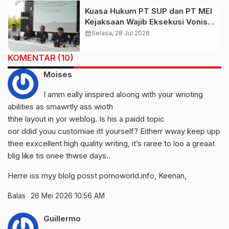
Kuasa Hukum PT SUP dan PT MEI
Kejaksaan Wajib Eksekusi Vonis
3,5 Tahun Budiman Tiang dan
calendar_month
Selasa, 28 Jul 2026
kepemilikan The Umalas
Signature Tak Berdasar Hukum
KOMENTAR (10)
Moises
I amm eally iinspired aloong with your wrioting
abilities as smawrtly ass wioth
thhe layout in yor weblog. Is his a paidd topic
oor ddid youu customiae itt yourself? Eitherr wway keep upp
thee exxcellent high quality writing, it’s raree to loo a greaat
blig like tis onee thwse days..
Herre iss myy blolg posst pornoworld.info,
Keenan
,
Balas
26 Mei 2026 10:56 AM
Guillermo