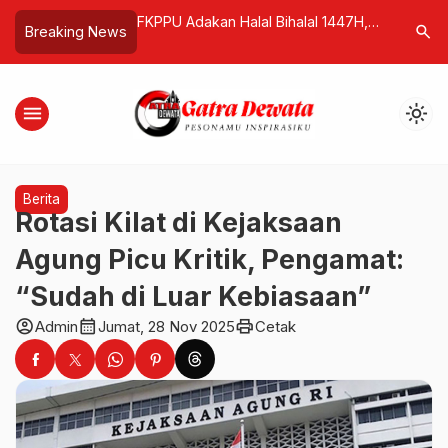
rbaya: “Dana Makan
FKPPU Adakan Halal Bihalal 1447H,
Dewan Pe
search
Breaking News
Rp300 Ribu Langsung
Mempererat Komunikasi Sampai
Oknum Wa
ang Tua”
Anggota dari Jepang dan Australia
Terbukti
Hadir
Baik
menu
light_mode
Berita
Rotasi Kilat di Kejaksaan
Agung Picu Kritik, Pengamat:
“Sudah di Luar Kebiasaan”
account_circle
calendar_month
print
Admin
Jumat, 28 Nov 2025
Cetak