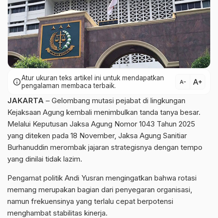
Atur ukuran teks artikel ini untuk mendapatkan
text_increase
info
text_decrease
pengalaman membaca terbaik.
JAKARTA
– Gelombang mutasi pejabat di lingkungan
Kejaksaan Agung kembali menimbulkan tanda tanya besar.
Melalui Keputusan Jaksa Agung Nomor 1043 Tahun 2025
yang diteken pada 18 November, Jaksa Agung Sanitiar
Burhanuddin merombak jajaran strategisnya dengan tempo
yang dinilai tidak lazim.
Pengamat politik Andi Yusran mengingatkan bahwa rotasi
memang merupakan bagian dari penyegaran organisasi,
namun frekuensinya yang terlalu cepat berpotensi
menghambat stabilitas kinerja.