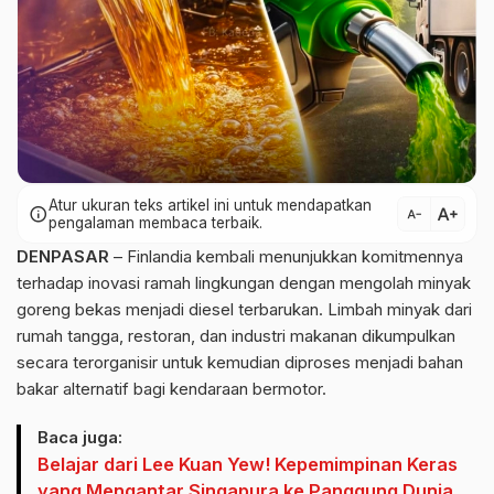
Atur ukuran teks artikel ini untuk mendapatkan
text_increase
info
text_decrease
pengalaman membaca terbaik.
DENPASAR
– Finlandia kembali menunjukkan komitmennya
terhadap inovasi ramah lingkungan dengan mengolah minyak
goreng bekas menjadi diesel terbarukan. Limbah minyak dari
rumah tangga, restoran, dan industri makanan dikumpulkan
secara terorganisir untuk kemudian diproses menjadi bahan
bakar alternatif bagi kendaraan bermotor.
Baca juga:
Belajar dari Lee Kuan Yew! Kepemimpinan Keras
yang Mengantar Singapura ke Panggung Dunia