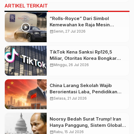
ARTIKEL TERKAIT
“Rolls-Royce” Dari Simbol
Kemewahan ke Raja Mesin
Pesawat
calendar_month
Senin, 27 Jul 2026
TikTok Kena Sanksi Rp126,5
Miliar, Otoritas Korea Bongkar
Pelanggaran Data Pribadi
calendar_month
Minggu, 26 Jul 2026
China Larang Sekolah Wajib
Berorientasi Laba, Pendidikan
Bukan Ladang Bisnis
calendar_month
Selasa, 21 Jul 2026
Noorsy Bedah Surat Trump! Iran
Hanya Panggung, Sistem Global
Target Utama
calendar_month
Rabu, 15 Jul 2026