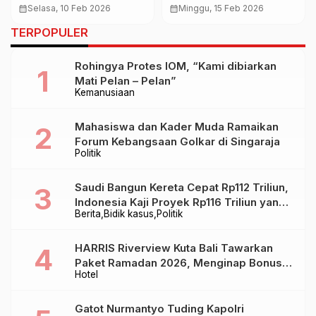
Aspirasi Warga: TPA
Jasad di Dalam Kubur
calendar_month
Selasa, 10 Feb 2026
calendar_month
Minggu, 15 Feb 2026
Suwung Harus Ditutup
TERPOPULER
Total
Rohingya Protes IOM, “Kami dibiarkan
Mati Pelan – Pelan”
Kemanusiaan
Mahasiswa dan Kader Muda Ramaikan
Forum Kebangsaan Golkar di Singaraja
Politik
Saudi Bangun Kereta Cepat Rp112 Triliun,
Indonesia Kaji Proyek Rp116 Triliun yang
Berita
Bidik kasus
Politik
Baru Sampai Bandung
HARRIS Riverview Kuta Bali Tawarkan
Paket Ramadan 2026, Menginap Bonus
Hotel
Takjil hingga Bukber Mulai Rp88.888
Gatot Nurmantyo Tuding Kapolri