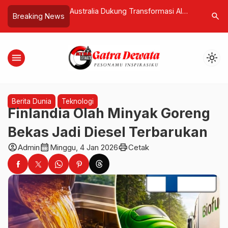
ukung Transformasi AI
Purbaya dan Strategi “Memukul Ekor
Lonja
search
Breaking News
lis Bali, NTB, dan NTT
Ular” Langkah Canggih Politik
Turi
Prabowo Subianto
Waspa
menu
light_mode
Berita Dunia
Teknologi
Finlandia Olah Minyak Goreng
Bekas Jadi Diesel Terbarukan
account_circle
calendar_month
print
Admin
Minggu, 4 Jan 2026
Cetak