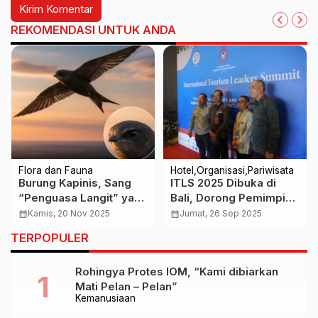
REKOMENDASI UNTUK ANDA
Flora dan Fauna
Hotel
Organisasi
Pariwisata
Burung Kapinis, Sang
ITLS 2025 Dibuka di
“Penguasa Langit” yang
Bali, Dorong Pemimpin
Bisa Terbang 10 Bulan
Baru Pariwisata Global
calendar_month
Kamis, 20 Nov 2025
calendar_month
Jumat, 26 Sep 2025
Tanpa Mampir ke Tanah
TERPOPULER
Rohingya Protes IOM, “Kami dibiarkan
Mati Pelan – Pelan”
Kemanusiaan