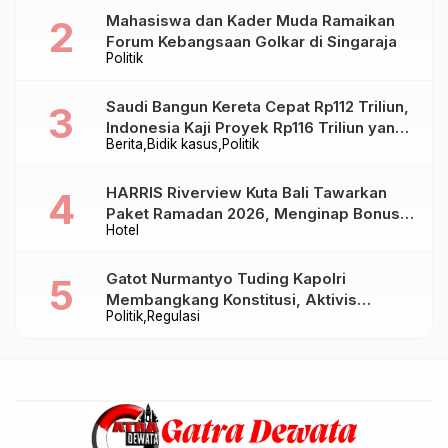
Mahasiswa dan Kader Muda Ramaikan
Forum Kebangsaan Golkar di Singaraja
Politik
Saudi Bangun Kereta Cepat Rp112 Triliun,
Indonesia Kaji Proyek Rp116 Triliun yang
Berita
Bidik kasus
Politik
Baru Sampai Bandung
HARRIS Riverview Kuta Bali Tawarkan
Paket Ramadan 2026, Menginap Bonus
Hotel
Takjil hingga Bukber Mulai Rp88.888
Gatot Nurmantyo Tuding Kapolri
Membangkang Konstitusi, Aktivis
Politik
Regulasi
Tegaskan Polri Tak Punya Sejarah
Berkhianat pada Presiden