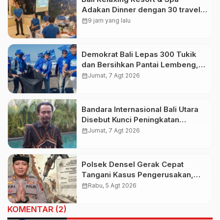
Adakan Dinner dengan 30 travel
Agent Hongkong, Vinsen Sebut
calendar_month
9 jam yang lalu
Gratis Tiket Domestik Bagi Turis
Asing Sambut HUT RI
Demokrat Bali Lepas 300 Tukik
dan Bersihkan Pantai Lembeng,
Perkuat Gerakan Langit Biru
calendar_month
Jumat, 7 Agt 2026
Indonesia Asri
Bandara Internasional Bali Utara
Disebut Kunci Peningkatan
Pariwisata Indonesia Timur dan
calendar_month
Jumat, 7 Agt 2026
Kapasitas Penerbangan
Polsek Densel Gerak Cepat
Tangani Kasus Pengerusakan,
Kapolsek: Kami Sudah Koordinasi
calendar_month
Rabu, 5 Agt 2026
Dengan Pihak Imigrasi
KOMENTAR (2)