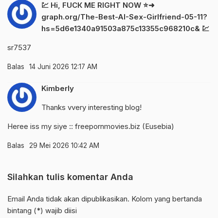
💹 Hi, FUСК ME RIGHT NOW ⭐➜
graph.org/The-Best-AI-Sex-Girlfriend-05-11?
hs=5d6e1340a91503a875c13355c968210c& 💹
sr7537
Balas
14 Juni 2026 12:17 AM
Kimberly
Thanks vvery interesting blog!
Heree iss my siye :: freepornmovies.biz (
Eusebia
)
Balas
29 Mei 2026 10:42 AM
Silahkan tulis komentar Anda
Email Anda tidak akan dipublikasikan. Kolom yang bertanda
bintang (*) wajib diisi