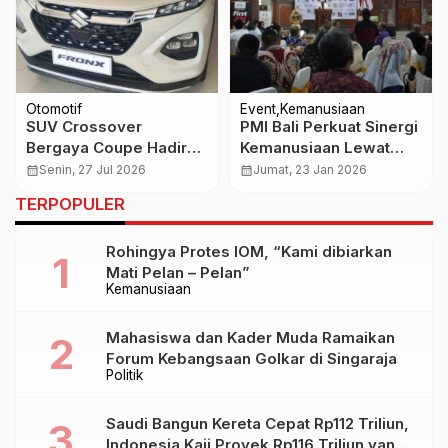
Otomotif
Event
Kemanusiaan
SUV Crossover
PMI Bali Perkuat Sinergi
Bergaya Coupe Hadir
Kemanusiaan Lewat
dengan Teknologi Mild
Partners Gathering
calendar_month
Senin, 27 Jul 2026
calendar_month
Jumat, 23 Jan 2026
Hybrid dan Fitur
Resiliensi 2026
TERPOPULER
Keselamatan Modern
Rohingya Protes IOM, “Kami dibiarkan
Mati Pelan – Pelan”
Kemanusiaan
Mahasiswa dan Kader Muda Ramaikan
Forum Kebangsaan Golkar di Singaraja
Politik
Saudi Bangun Kereta Cepat Rp112 Triliun,
Indonesia Kaji Proyek Rp116 Triliun yang