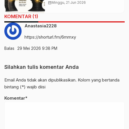
Kalangan Spiritual
calendar_month
Minggu, 21 Jun 2026
KOMENTAR (1)
Anastasia2228
https://shorturl.fm/6mmxy
Balas
29 Mei 2026 9:38 PM
Silahkan tulis komentar Anda
Email Anda tidak akan dipublikasikan. Kolom yang bertanda
bintang (*) wajib diisi
Komentar*