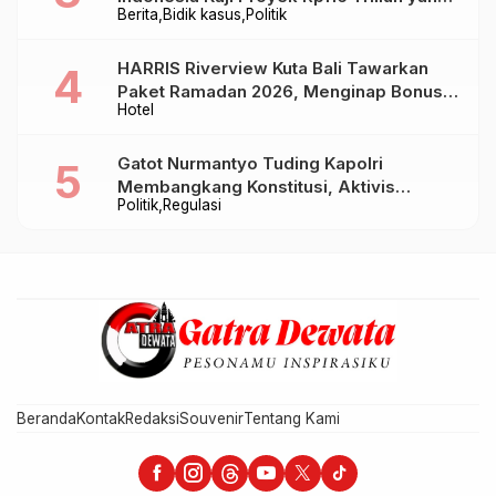
Berita
Bidik kasus
Politik
Baru Sampai Bandung
HARRIS Riverview Kuta Bali Tawarkan
Paket Ramadan 2026, Menginap Bonus
Hotel
Takjil hingga Bukber Mulai Rp88.888
Gatot Nurmantyo Tuding Kapolri
Membangkang Konstitusi, Aktivis
Politik
Regulasi
Tegaskan Polri Tak Punya Sejarah
Berkhianat pada Presiden
Beranda
Kontak
Redaksi
Souvenir
Tentang Kami