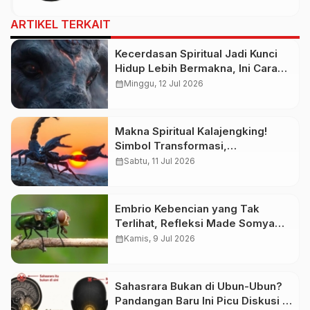
ARTIKEL TERKAIT
Kecerdasan Spiritual Jadi Kunci
Hidup Lebih Bermakna, Ini Cara
Melatihnya agar Lebih Tenang
calendar_month
Minggu, 12 Jul 2026
dan Bijaksana
Makna Spiritual Kalajengking!
Simbol Transformasi,
Perlindungan, atau Pertanda
calendar_month
Sabtu, 11 Jul 2026
Bahaya?
Embrio Kebencian yang Tak
Terlihat, Refleksi Made Somya
Putra tentang Luka yang Tumbuh
calendar_month
Kamis, 9 Jul 2026
Diam-Diam
Sahasrara Bukan di Ubun-Ubun?
Pandangan Baru Ini Picu Diskusi di