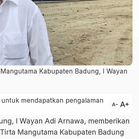
a Mangutama Kabupaten Badung, I Wayan
ini untuk mendapatkan pengalaman
text_increase
text_decrease
ung, I Wayan Adi Arnawa, memberikan
 Tirta Mangutama Kabupaten Badung