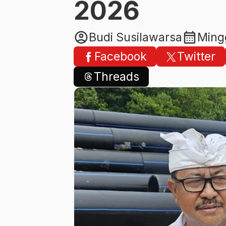
2026
account_circle
calendar_month
Budi Susilawarsa
Ming
Facebook
Twitter
Threads