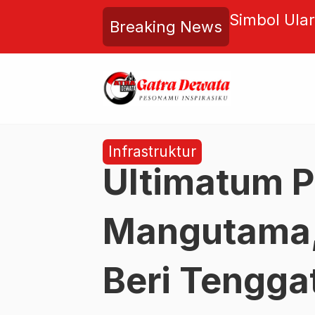
am Spiritualitas Timur,
Hanoman ja
Breaking News
i dalam Ajaran Abrahamik?
simbol sem
Infrastruktur
Ultimatum P
Mangutama,
Beri Tengga