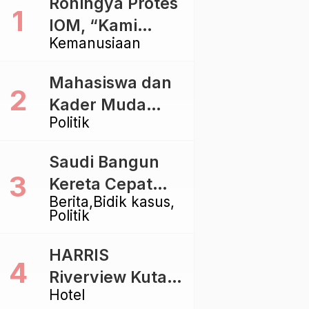
Rohingya Protes
IOM, “Kami
Kemanusiaan
dibiarkan Mati
Pelan – Pelan”
Mahasiswa dan
Kader Muda
Politik
Ramaikan Forum
Kebangsaan
Saudi Bangun
Golkar di
Kereta Cepat
Singaraja
Berita
Bidik kasus
Rp112 Triliun,
Politik
Indonesia Kaji
Proyek Rp116
HARRIS
Triliun yang
Riverview Kuta
Baru Sampai
Hotel
Bali Tawarkan