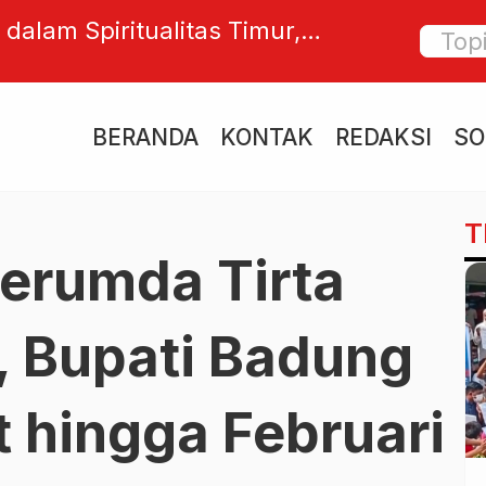
di maskot Porprov Bali 2025,
Anggara
angat dan kearifan lokal
Rp63,7 
Triliun
BERANDA
KONTAK
REDAKSI
SO
T
erumda Tirta
 Bupati Badung
t hingga Februari