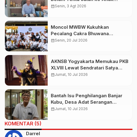
Kandung, Jero Mangku “Merusak
calendar_month
Senin, 3 Agt 2026
Banten Itu Penghinaan”
Moncol MWBW Kukuhkan
Pecalang Cakra Bhuwana
Nusantara
calendar_month
Senin, 20 Jul 2026
AKNSB Yogyakarta Memukau PKB
XLVIII Lewat Sendratari Satya
Paramartha, Kisah Bratasena
calendar_month
Jumat, 10 Jul 2026
Sarat Nilai Spiritual
Bantah Isu Penghilangan Banjar
Kubu, Desa Adat Serangan
Tegaskan Warga Sudah
calendar_month
Jumat, 10 Jul 2026
Direlokasi dan Haknya Dipenuhi
KOMENTAR (5)
Darrel