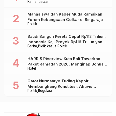
Kemanusiaan
Mahasiswa dan Kader Muda Ramaikan
Forum Kebangsaan Golkar di Singaraja
Politik
Saudi Bangun Kereta Cepat Rp112 Triliun,
Indonesia Kaji Proyek Rp116 Triliun yang
Berita
Bidik kasus
Politik
Baru Sampai Bandung
HARRIS Riverview Kuta Bali Tawarkan
Paket Ramadan 2026, Menginap Bonus
Hotel
Takjil hingga Bukber Mulai Rp88.888
Gatot Nurmantyo Tuding Kapolri
Membangkang Konstitusi, Aktivis
Politik
Regulasi
Tegaskan Polri Tak Punya Sejarah
Berkhianat pada Presiden