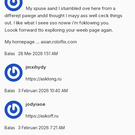
My spuse aand I stuimbled ove here from a
differejt pawge andd thought I mayy ass well ceck things
out. I like wbat I seee sso noww i’m foklowing you.
Loook forrward tto explloring your weeb page again.
My homepage …
asian.roloflix.com
Balas
28 Mei 2026 1:51 AM
jmxihydy
https://asklong.ru
Balas
3 Februari 2026 10:40 AM
jodyiaoe
https://askoff.ru
Balas
3 Februari 2026 7:21 AM