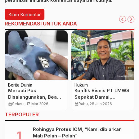
peramban ini untuk komentar saya berikutnya.
REKOMENDASI UNTUK ANDA
Berita Dunia
Hukum
Merpati Pos
Konflik Bisnis PT LMWS
Disalahgunakan, Bea
Sepakat Damai,
Cukai Kuwait Gagalkan
Laporan Polisi Dalam
calendar_month
Selasa, 17 Mar 2026
calendar_month
Rabu, 28 Jan 2026
Penyelundupan Ratusan
Proses Pencabutan
TERPOPULER
Pil Ekstasi
Rohingya Protes IOM, “Kami dibiarkan
Mati Pelan – Pelan”