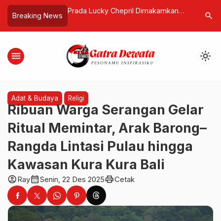
epril Dimakamkan
Polsek Densel Gerak Cepat Tangani
Rupiah T
search
Breaking News
…
Militer di TPU
Kasus Pengerusakan, Kapolsek:
AS, Sent
Kami Sudah Koordinasi Dengan
Sepanjan
Pihak Imigrasi
menu
light_mode
Adat & Budaya
Religi
Ribuan Warga Serangan Gelar
Ritual Memintar, Arak Barong–
Rangda Lintasi Pulau hingga
Kawasan Kura Kura Bali
account_circle
calendar_month
print
Ray
Senin, 22 Des 2025
Cetak