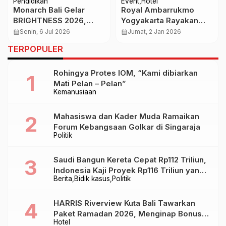
Pendidikan
Event
Hotel
Monarch Bali Gelar
Royal Ambarrukmo
BRIGHTNESS 2026,
Yogyakarta Rayakan
3.435 Mahasiswa Baru
Pergantian Tahun
calendar_month
Senin, 6 Jul 2026
calendar_month
Jumat, 2 Jan 2026
Dipersiapkan Menuju
dengan “A Night of
TERPOPULER
Karier Hospitality
Rhapsody”
Internasional
Rohingya Protes IOM, “Kami dibiarkan
Mati Pelan – Pelan”
Kemanusiaan
Mahasiswa dan Kader Muda Ramaikan
Forum Kebangsaan Golkar di Singaraja
Politik
Saudi Bangun Kereta Cepat Rp112 Triliun,
Indonesia Kaji Proyek Rp116 Triliun yang
Berita
Bidik kasus
Politik
Baru Sampai Bandung
HARRIS Riverview Kuta Bali Tawarkan
Paket Ramadan 2026, Menginap Bonus
Hotel
Takjil hingga Bukber Mulai Rp88.888