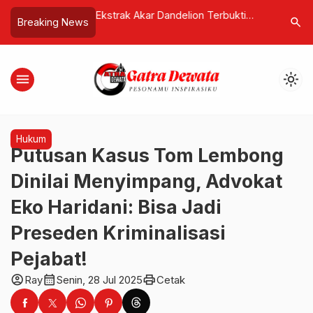
meriksaan, Mantan
Ekstrak Akar Dandelion Terbukti
Utang Am
search
Breaking News
Serangan Terancam
Bunuh 90 Persen Sel Kanker Usus
Perebuta
a
Besar Hanya dalam 48 Jam
menu
light_mode
Hukum
Putusan Kasus Tom Lembong
Dinilai Menyimpang, Advokat
Eko Haridani: Bisa Jadi
Preseden Kriminalisasi
Pejabat!
account_circle
calendar_month
print
Ray
Senin, 28 Jul 2025
Cetak