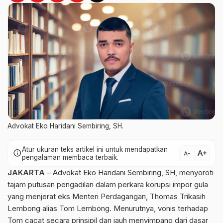
Advokat Eko Haridani Sembiring, SH.
Atur ukuran teks artikel ini untuk mendapatkan
text_increase
info
text_decrease
pengalaman membaca terbaik.
JAKARTA
– Advokat Eko Haridani Sembiring, SH, menyoroti
tajam putusan pengadilan dalam perkara korupsi impor gula
yang menjerat eks Menteri Perdagangan, Thomas Trikasih
Lembong alias Tom Lembong. Menurutnya, vonis terhadap
Tom cacat secara prinsipil dan jauh menyimpang dari dasar