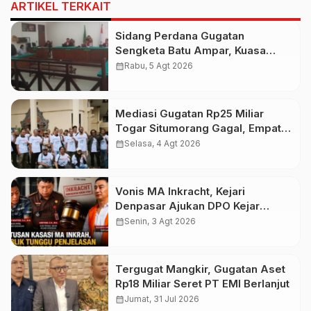
ARTIKEL TERKAIT
Sidang Perdana Gugatan
Sengketa Batu Ampar, Kuasa
Hukum Sebut Tak Ikut Tergugat di
calendar_month
Rabu, 5 Agt 2026
PTUN Terdahulu
Mediasi Gugatan Rp25 Miliar
Togar Situmorang Gagal, Empat
Media Pilih Lawan di Pengadilan
calendar_month
Selasa, 4 Agt 2026
Vonis MA Inkracht, Kejari
Denpasar Ajukan DPO Kejar
Budiman Tiang
calendar_month
Senin, 3 Agt 2026
Tergugat Mangkir, Gugatan Aset
Rp18 Miliar Seret PT EMI Berlanjut
calendar_month
Jumat, 31 Jul 2026