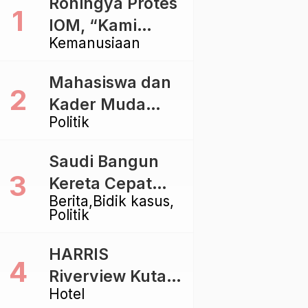
Rohingya Protes
IOM, “Kami
Kemanusiaan
dibiarkan Mati
Pelan – Pelan”
Mahasiswa dan
Kader Muda
Politik
Ramaikan Forum
Kebangsaan
Saudi Bangun
Golkar di
Kereta Cepat
Singaraja
Berita
Bidik kasus
Rp112 Triliun,
Politik
Indonesia Kaji
Proyek Rp116
HARRIS
Triliun yang
Riverview Kuta
Baru Sampai
Hotel
Bali Tawarkan