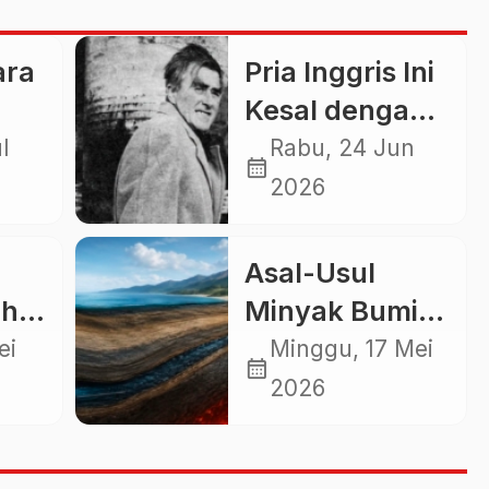
ara
Pria Inggris Ini
Kesal dengan
Tetangga, Lalu
l
Rabu, 24 Jun
calendar_month
Mendirikan
2026
Negara Sendiri
di Tengah Laut
Asal-Usul
ih
Minyak Bumi
Masih Jadi
ei
Minggu, 17 Mei
calendar_month
Perdebatan,
2026
u
Ilmuwan
Ungkap Fakta