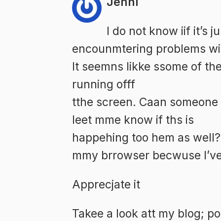
Jenni
Tersendat
Implementa
I do not know iif it’s
encounmtering problems with
It seemns likke ssome of the
running offf
tthe screen. Caan someone 
leet mme know if ths is
happehing too hem as well?
mmy brrowser becwuse I’ve 
Apprecjate it
Takee a look att my blog;
po