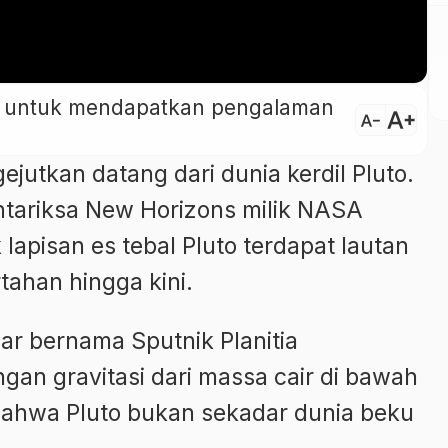
ini untuk mendapatkan pengalaman
text_increase
text_decrease
utkan datang dari dunia kerdil Pluto.
ntariksa New Horizons milik NASA
apisan es tebal Pluto terdapat lautan
tahan hingga kini.
ar bernama Sputnik Planitia
n gravitasi dari massa cair di bawah
ahwa Pluto bukan sekadar dunia beku