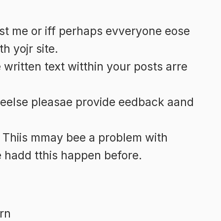
Geologi yang
si
Jarang
 just me or iff perhaps evveryone eose
Dipahami
 yojr site.
 written text witthin your posts arre
eelse pleasae provide eedback aand
 Thiis mmay bee a problem with
hadd tthis happen before.
rn