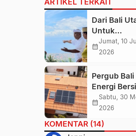
ARTIKEL TERKAIT
Dari Bali Ut
Untuk
Nusantara,
Jumat, 10 Ju
calendar_month
Menjemput
2026
Restu dari
Tanah Para
Pergub Bali
Sultan
Energi Bers
Jalan di
Sabtu, 30 M
calendar_month
Tempat,
2026
Ambisi Pula
KOMENTAR (14)
Hijau