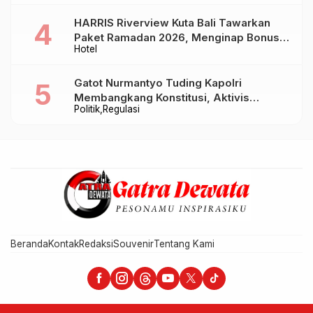
HARRIS Riverview Kuta Bali Tawarkan
Paket Ramadan 2026, Menginap Bonus
Hotel
Takjil hingga Bukber Mulai Rp88.888
Gatot Nurmantyo Tuding Kapolri
Membangkang Konstitusi, Aktivis
Politik
Regulasi
Tegaskan Polri Tak Punya Sejarah
Berkhianat pada Presiden
Beranda
Kontak
Redaksi
Souvenir
Tentang Kami