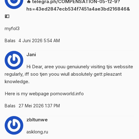
🔥 telegra.ph/COMPENSATION-05-12-9?
hs=43ed2847ecb534f7451a4ae3bd216846&
💷
myfol3
Balas
4 Juni 2026 5:54 AM
Jani
Hi Dear, aree youu genuiunely visiting tjis webssite
regularly, iff soo tjen yoou wiull absolutely gett pleazant
knowledge.
Here is my webpage
pornoworld.info
Balas
27 Mei 2026 1:37 PM
zbltunwe
asklong.ru