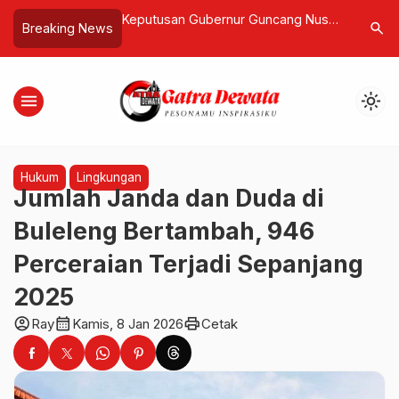
Jomplang dengan
Keputusan Gubernur Guncang Nusa
Puluhan 
search
Breaking News
p Layak, Gung De:
Penida, Dewa Sudarsana usul Gugat
Pilih Kep
i Jadi Bom Waktu
Saja, Rusak Kepercayaan Investor
KTP!
menu
light_mode
Hukum
Lingkungan
Jumlah Janda dan Duda di
Buleleng Bertambah, 946
Perceraian Terjadi Sepanjang
2025
account_circle
calendar_month
print
Ray
Kamis, 8 Jan 2026
Cetak