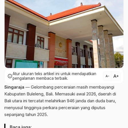
Atur ukuran teks artikel ini untuk mendapatkan
text_increase
info
text_decrease
pengalaman membaca terbaik.
Singaraja
— Gelombang perceraian masih membayangi
Kabupaten Buleleng, Bali. Memasuki awal 2026, daerah di
Bali utara ini tercatat melahirkan 946 janda dan duda baru,
menyusul tingginya perkara perceraian yang diputus
sepanjang tahun 2025.
Baca juga: