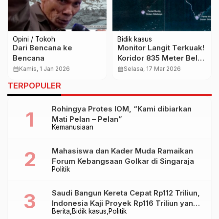
Opini / Tokoh
Bidik kasus
Dari Bencana ke
Monitor Langit Terkuak!
Bencana
Koridor 835 Meter Belah
Mangrove Sidakarya,
calendar_month
Kamis, 1 Jan 2026
calendar_month
Selasa, 17 Mar 2026
Akses Adat atau Jejak
TERPOPULER
Proyek Energi?
Rohingya Protes IOM, “Kami dibiarkan
Mati Pelan – Pelan”
Kemanusiaan
Mahasiswa dan Kader Muda Ramaikan
Forum Kebangsaan Golkar di Singaraja
Politik
Saudi Bangun Kereta Cepat Rp112 Triliun,
Indonesia Kaji Proyek Rp116 Triliun yang
Berita
Bidik kasus
Politik
Baru Sampai Bandung