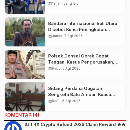
Perkuat Gerakan Langit Biru
calendar_month
19 jam yang lalu
Indonesia Asri
Bandara Internasional Bali Utara
Disebut Kunci Peningkatan
Pariwisata Indonesia Timur dan
calendar_month
Jumat, 7 Agt 2026
Kapasitas Penerbangan
Polsek Densel Gerak Cepat
Tangani Kasus Pengerusakan,
Kapolsek: Kami Sudah Koordinasi
calendar_month
Rabu, 5 Agt 2026
Dengan Pihak Imigrasi
Sidang Perdana Gugatan
Sengketa Batu Ampar, Kuasa
Hukum Sebut Tak Ikut Tergugat di
calendar_month
Rabu, 5 Agt 2026
PTUN Terdahulu
KOMENTAR (4)
💷 TRX Crypto Refund 2026 Claim Reward 🔥🔥